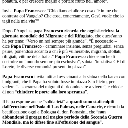
potatura, è per crescere meglio e portare frutto nell’amore”.
Invita
Papa Francesco
: “Chiediamoci allora: cosa c’è in me che
contrasta col Vangelo? Che cosa, concretamente, Gesù vuole che io
tagli nella mia vita?”
Dopo l’Angelus, papa
Francesco ricorda che oggi si celebra la
giornata mondiale del Migrante e del Rifugiato
, che quest’anno
ha per tema: “Verso un noi sempre più grande”. “È necessario –
dice
Papa Francesco
- camminare insieme, senza pregiudizi, senza
paure, ponendosi accanto a chi è più vulnerabile, migranti, sfollati,
rifugiati, vittime della tratta.”
Papa Francesco
chiede anche di
costruire un “mondo sempre più esclusivo”, saluta l’iniziativa CEI di
Loreto, le diverse comunità presenti in piazza”.
Papa Francesco
invita tutti ad avvicinarsi alla statua della barca con
i migranti, che il Papa ha voluto fosse in piazza San Pietro, per
vedere “la speranza dei migranti di ricominciare a vivere”, e chiede
di non “
chiudere le porte alla loro speranza
”.
Il Papa esprime anche “solidarietà”
a quanti sono stati colpiti
dall’eruzione nell’isola di Las Palmas, nelle Canarie,
e ricorda la
beatificazione oggi a Bologna di don Fornasini, che “
non
abbandonò il gregge nel tragico periodo della Seconda Guerra
Mondiale, ma lo difese fino all’effusione del sangue
”.