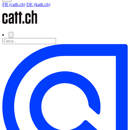
FR (cath.ch)
DE (kath.ch)