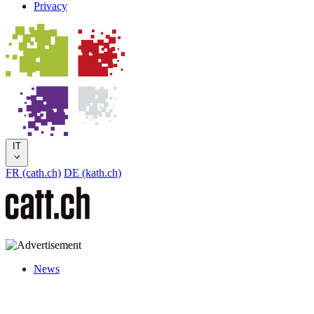
Privacy
IT
FR (cath.ch)
DE (kath.ch)
News