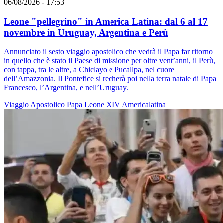
06/08/2026 - 17:53
Leone "pellegrino" in America Latina: dal 6 al 17
novembre in Uruguay, Argentina e Perù
Annunciato il sesto viaggio apostolico che vedrà il Papa far ritorno
in quello che è stato il Paese di missione per oltre vent’anni, il Perù,
con tappa, tra le altre, a Chiclayo e Pucallpa, nel cuore
dell’Amazzonia. Il Pontefice si recherà poi nella terra natale di Papa
Francesco, l’Argentina, e nell’Uruguay.
Viaggio Apostolico
Papa Leone XIV
Americalatina