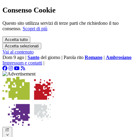
Consenso Cookie
Questo sito utilizza servizi di terze parti che richiedono il tuo
consenso.
Scopri di più
Accetta tutto
Accetta selezionati
Vai al contenuto
Dom 9 ago
|
Santo
del giorno
|
Parola rito
Romano
|
Ambrosiano
Impressum e contatti
|
IT