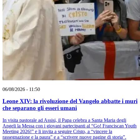
06/08/2026 - 11:50
Leone XIV: la rivoluzione del Vangelo abbatte i muri
che separano gli esseri umani
In visita pastorale ad Assisi, il Papa celebra a Santa Maria degli
Angeli la Messa con i giovani partecipanti al “Go! Franciscan Youth
Meeting 2026!” e li invita a seguire Cristo, a “vincere la
rassegnazione e la paura” e a “scrivere nuove pagine di storia”.