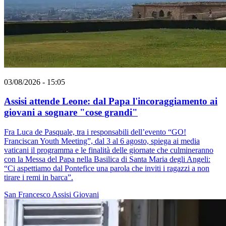
03/08/2026 - 15:05
Assisi attende Leone: dal Papa l'incoraggiamento ai
giovani a sognare "cose grandi"
Fra Luca de Pasquale, tra i responsabili dell’evento “GO!
Franciscan Youth Meeting”, dal 3 al 6 agosto, spiega ai media
vaticani il programma e le finalità delle giornate che culmineranno
con la Messa del Papa nella Basilica di Santa Maria degli Angeli:
“Ci aspettiamo dal Pontefice una parola che inviti i ragazzi a non
tirare i remi in barca”.
San Francesco
Assisi
Giovani