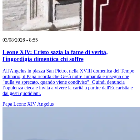
03/08/2026 - 8:55
Leone XIV: Cristo sazia la fame di verità,
l'ingordigia dimentica chi soffre
All'Angelus in piazza San Pietro, nella XVIII domenica del Tempo
ordinario, il Papa ricorda che Gesù nutre l'umanità e insegna che
"nulla va sprecato, quando viene condiviso". Quindi denuncia
l’opulenza cieca e invita a vivere la carità a partire dall'Eucaristia e
dai gesti quotidiani.
Papa Leone XIV
Angelus