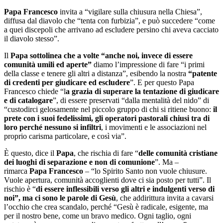
Papa Francesco
invita a “vigilare sulla chiusura nella Chiesa”,
diffusa dal diavolo che “tenta con furbizia”, e può succedere “come
a quei discepoli che arrivano ad escludere persino chi aveva cacciato
il diavolo stesso”.
Il
Papa sottolinea che a volte “anche noi, invece di essere
comunità umili ed aperte”
diamo l’impressione di fare “i primi
della classe e tenere gli altri a distanza”, esibendo la nostra
“patente
di credenti per giudicare ed escludere
”. E per questo Papa
Francesco chiede “l
a grazia di superare la tentazione di giudicare
e di catalogare
”, di essere preservati “dalla mentalità del nido” di
“custodirci gelosamente nel piccolo gruppo di chi si ritiene buono:
il
prete con i suoi fedelissimi, gli operatori pastorali chiusi tra di
loro perché nessuno si infiltri
, i movimenti e le associazioni nel
proprio carisma particolare, e così via”.
È questo, dice il
Papa
, che rischia di fare “
delle comunità cristiane
dei luoghi di separazione e non di comunione
”. Ma –
rimarca
Papa Francesco
– “lo Spirito Santo non vuole chiusure.
Vuole apertura, comunità accoglienti dove ci sia posto per tutti”. Il
rischio è “
di essere inflessibili verso gli altri e indulgenti verso di
noi”, ma ci sono le parole di Gesù
, che addirittura invita a cavarsi
l’occhio che crea scandalo, perché “Gesù è radicale, esigente, ma
per il nostro bene, come un bravo medico. Ogni taglio, ogni