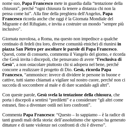
nome suo,
Papa Francesco
mete in guardia dalla “tentazione della
chiusura”, perché “ogni chiusura fa tenere a distanza chi non la
pensa come lui”. Alla fine della preghiera dell'Angelus,
Papa
Francesco
ricorda anche che oggi è la Giornata Mondiale del
Migrante e del Rifugiato, e invita a costruire un mondo "sempre più
inclusivo".
Giornata nuvolosa, a Roma, ma questo non impedisce a qualche
centinaio di fedeli (tra loro, diverse comunità etniche) di riunirsi
in
piazza San Pietro per ascoltare le parole di Papa Francesco
.
Questi, come di consueto, commenta il Vangelo del giorno, e ricorda
che Gesù invita i discepoli, che pensavano di avere “
l’esclusiva di
Gesù
”, a non ostacolare piuttosto chi si adopera nel bene, perché
concorre a realizzare il progetto di Dio.
Gesù, ricorda Papa
Francesco
, “ammonisce: invece di dividere le persone in buone e
cattive, tutti siamo chiamati a vigilare sul nostro cuore, perché non ci
succeda di soccombere al male e di dare scandalo agli altri”.
Con queste parole,
Gesù svela la tentazione della chiusura
, che
porta i discepoli a sentirsi “prediletti” e a considerare “gli altri come
estranei, fino a diventare ostili nei loro confronti”.
Commenta
Papa Francesco
: “Questo – lo sappiamo – è la radice di
tanti grandi mali della storia: dell’assolutismo che spesso ha generato
dittature e di tante violenze nei confronti di chi è diverso”.