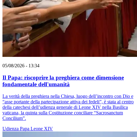
05/08/2026 - 13:34
Il Papa: riscoprire la preghiera come dimensione
fondamentale dell'umanità
La verità della preghiera nella Chiesa, luogo dell’incontro con Dio e
“asse portante della partecipazione attiva dei fedeli”, è stata al centro
della catechesi dell’udienza generale di Leone XIV nella Basilica
vaticana, la quinta sulla Costituzione conciliare “Sacrosanctum
Concilium”.
Udienza
Papa Leone XIV