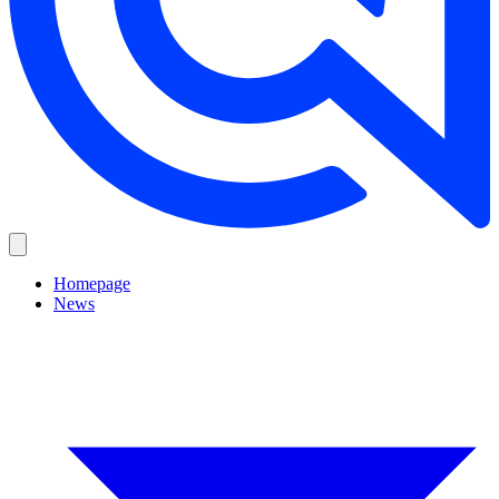
Homepage
News