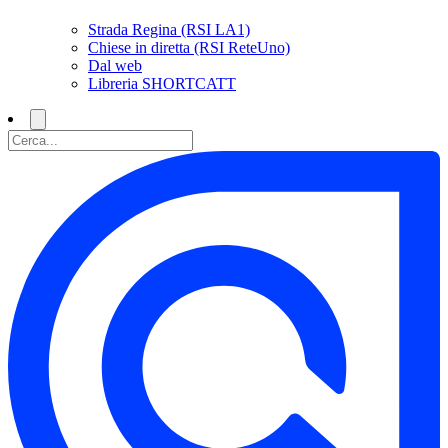
Strada Regina (RSI LA1)
Chiese in diretta (RSI ReteUno)
Dal web
Libreria SHORTCATT