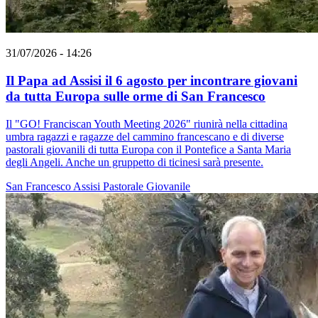
31/07/2026 - 14:26
Il Papa ad Assisi il 6 agosto per incontrare giovani
da tutta Europa sulle orme di San Francesco
Il "GO! Franciscan Youth Meeting 2026" riunirà nella cittadina
umbra ragazzi e ragazze del cammino francescano e di diverse
pastorali giovanili di tutta Europa con il Pontefice a Santa Maria
degli Angeli. Anche un gruppetto di ticinesi sarà presente.
San Francesco
Assisi
Pastorale Giovanile