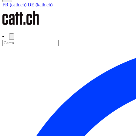
FR (cath.ch)
DE (kath.ch)