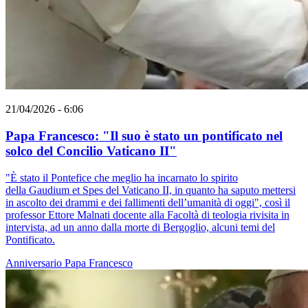
21/04/2026 - 6:06
Papa Francesco: "Il suo è stato un pontificato nel
solco del Concilio Vaticano II"
"È stato il Pontefice che meglio ha incarnato lo spirito
della Gaudium et Spes del Vaticano II, in quanto ha saputo mettersi
in ascolto dei drammi e dei fallimenti dell’umanità di oggi", così il
professor Ettore Malnati docente alla Facoltà di teologia rivisita in
intervista, ad un anno dalla morte di Bergoglio, alcuni temi del
Pontificato.
Anniversario
Papa Francesco