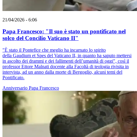
21/04/2026 - 6:06
Papa Francesco: "Il suo è stato un pontificato nel
solco del Concilio Vaticano II"
"È stato il Pontefice che meglio ha incarnato lo spirito
della Gaudium et Spes del Vaticano II, in quanto ha saputo mettersi
in ascolto dei drammi e dei fallimenti dell’umanità di oggi", così il
professor Ettore Malnati docente alla Facoltà di teologia rivisita in
intervista, ad un anno dalla morte di Bergoglio, alcuni temi del
Pontificato.
Anniversario
Papa Francesco