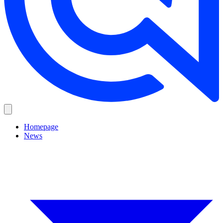
Homepage
News