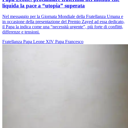
liquida la pace a “utopia” superata
Nel messaggio per la Giornata Mondiale della Fratellanza Umana e
in occasione della presentazione del Premio Zayed ad essa dedicato,
il Papa la indica come una “necessità urgente”, più forte di conflitti,
differenze e tensioni.
Fratellanza
Papa Leone XIV
Papa Francesco