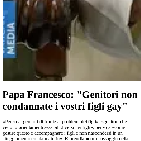
Papa Francesco: "Genitori non
condannate i vostri figli gay"
«Penso ai genitori di fronte ai problemi dei figli», «genitori che
vedono orientamenti sessuali diversi nei figli», penso a «come
gestire questo e accompagnare i figli e non nascondersi in un
atteggiamento condannatorio». Riprendiamo un passaggio della