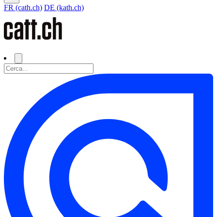
FR (cath.ch)
DE (kath.ch)