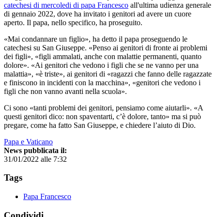
catechesi di mercoledi di papa Francesco
all'ultima udienza generale
di gennaio 2022, dove ha invitato i genitori ad avere un cuore
aperto. Il papa, nello specifico, ha proseguito.
«Mai condannare un figlio», ha detto il papa proseguendo le
catechesi su San Giuseppe. «Penso ai genitori di fronte ai problemi
dei figli», «figli ammalati, anche con malattie permanenti, quanto
dolore». «Ai genitori che vedono i figli che se ne vanno per una
malattia», «è triste», ai genitori di «ragazzi che fanno delle ragazzate
e finiscono in incidenti con la macchina», «genitori che vedono i
figli che non vanno avanti nella scuola».
Ci sono «tanti problemi dei genitori, pensiamo come aiutarli». «A
questi genitori dico: non spaventarti, c’è dolore, tanto» ma si può
pregare, come ha fatto San Giuseppe, e chiedere l’aiuto di Dio.
Papa e Vaticano
News pubblicata il:
31/01/2022 alle 7:32
Tags
Papa Francesco
Condividi