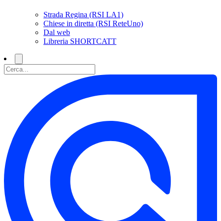
Strada Regina (RSI LA1)
Chiese in diretta (RSI ReteUno)
Dal web
Libreria SHORTCATT