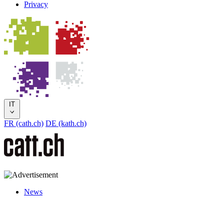
Privacy
IT
FR (cath.ch)
DE (kath.ch)
News