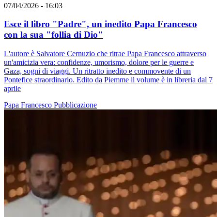
07/04/2026 - 16:03
Esce il libro "Padre", un inedito Papa Francesco
con la sua "follia di Dio"
L'autore è Salvatore Cernuzio che ritrae Papa Francesco attraverso
un'amicizia vera: confidenze, umorismo, dolore per le guerre e
Gaza, sogni di viaggi. Un ritratto inedito e commovente di un
Pontefice straordinario. Edito da Piemme il volume è in libreria dal 7
aprile
Papa Francesco
Pubblicazione