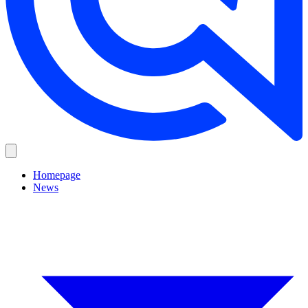
Homepage
News