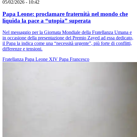
05/02/2026 - 10:42
Papa Leone: proclamare fraternità nel mondo che
liquida la pace a “utopia” superata
Nel messaggio per la Giornata Mondiale della Fratellanza Umana e
in occasione della presentazione del Premio Zayed ad essa dedicato,
il Papa la indica come una “necessità urgente”, più forte di conflitti,
differenze e tensioni.
Fratellanza
Papa Leone XIV
Papa Francesco