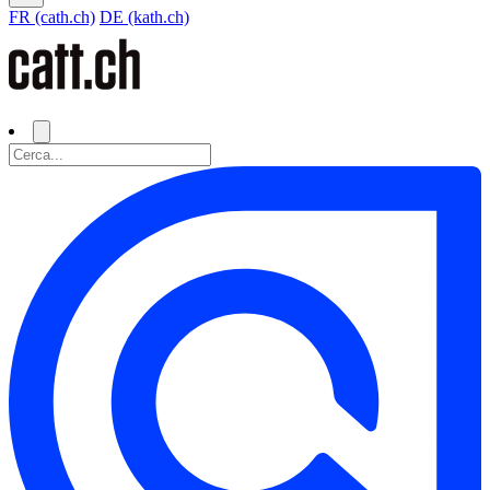
FR (cath.ch)
DE (kath.ch)