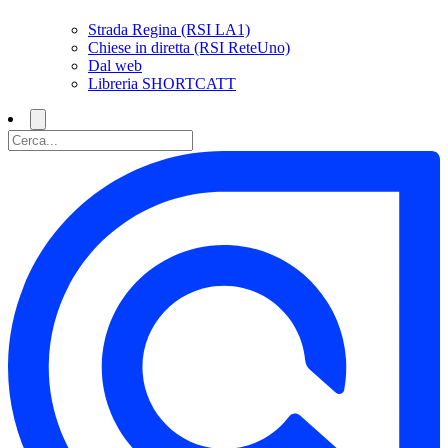
Strada Regina (RSI LA1)
Chiese in diretta (RSI ReteUno)
Dal web
Libreria SHORTCATT