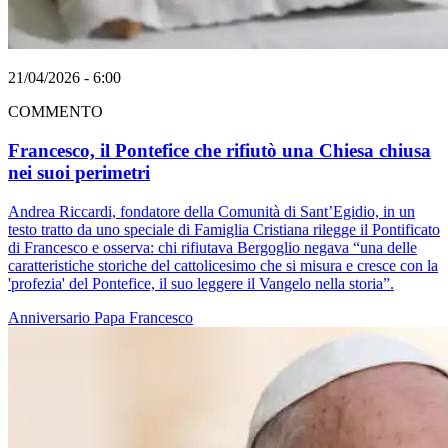
21/04/2026 - 6:00
COMMENTO
Francesco, il Pontefice che rifiutò una Chiesa chiusa
nei suoi perimetri
Andrea Riccardi, fondatore della Comunità di Sant’Egidio, in un
testo tratto da uno speciale di Famiglia Cristiana rilegge il Pontificato
di Francesco e osserva: chi rifiutava Bergoglio negava “una delle
caratteristiche storiche del cattolicesimo che si misura e cresce con la
'profezia' del Pontefice, il suo leggere il Vangelo nella storia”.
Anniversario
Papa Francesco