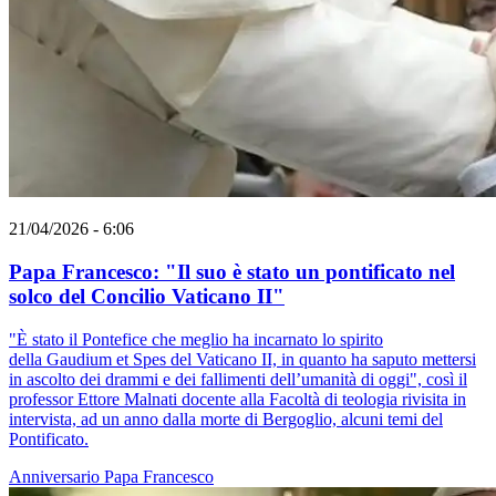
21/04/2026 - 6:06
Papa Francesco: "Il suo è stato un pontificato nel
solco del Concilio Vaticano II"
"È stato il Pontefice che meglio ha incarnato lo spirito
della Gaudium et Spes del Vaticano II, in quanto ha saputo mettersi
in ascolto dei drammi e dei fallimenti dell’umanità di oggi", così il
professor Ettore Malnati docente alla Facoltà di teologia rivisita in
intervista, ad un anno dalla morte di Bergoglio, alcuni temi del
Pontificato.
Anniversario
Papa Francesco