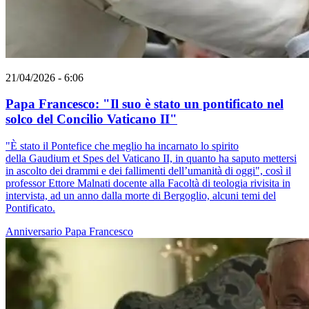
21/04/2026 - 6:06
Papa Francesco: "Il suo è stato un pontificato nel
solco del Concilio Vaticano II"
"È stato il Pontefice che meglio ha incarnato lo spirito
della Gaudium et Spes del Vaticano II, in quanto ha saputo mettersi
in ascolto dei drammi e dei fallimenti dell’umanità di oggi", così il
professor Ettore Malnati docente alla Facoltà di teologia rivisita in
intervista, ad un anno dalla morte di Bergoglio, alcuni temi del
Pontificato.
Anniversario
Papa Francesco