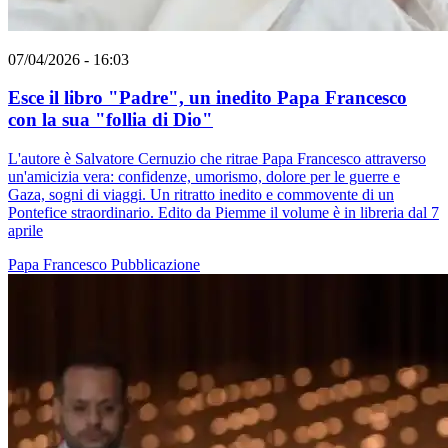
07/04/2026 - 16:03
Esce il libro "Padre", un inedito Papa Francesco
con la sua "follia di Dio"
L'autore è Salvatore Cernuzio che ritrae Papa Francesco attraverso
un'amicizia vera: confidenze, umorismo, dolore per le guerre e
Gaza, sogni di viaggi. Un ritratto inedito e commovente di un
Pontefice straordinario. Edito da Piemme il volume è in libreria dal 7
aprile
Papa Francesco
Pubblicazione