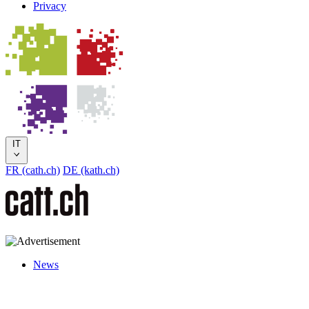
Privacy
IT
FR (cath.ch)
DE (kath.ch)
News