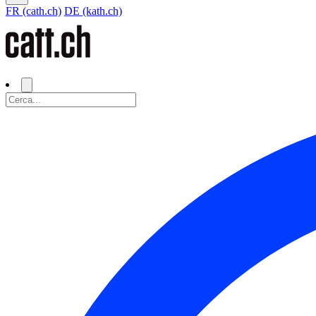
FR (cath.ch)
DE (kath.ch)