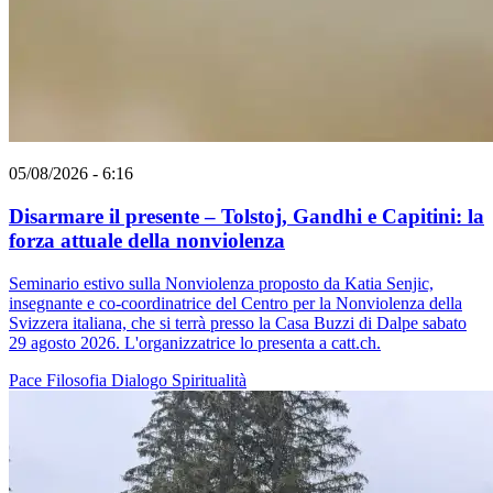
05/08/2026 - 6:16
Disarmare il presente – Tolstoj, Gandhi e Capitini: la
forza attuale della nonviolenza
Seminario estivo sulla Nonviolenza proposto da Katia Senjic,
insegnante e co-coordinatrice del Centro per la Nonviolenza della
Svizzera italiana, che si terrà presso la Casa Buzzi di Dalpe sabato
29 agosto 2026. L'organizzatrice lo presenta a catt.ch.
Pace
Filosofia
Dialogo
Spiritualità