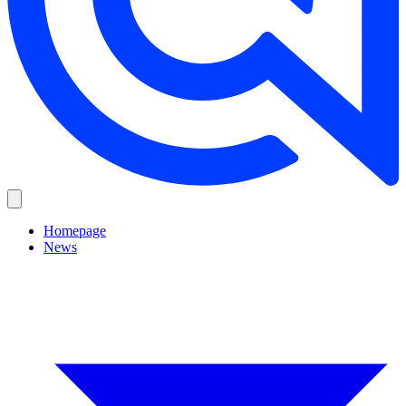
Homepage
News