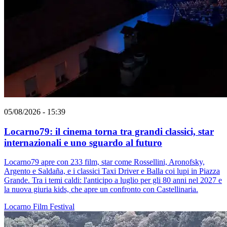
05/08/2026 - 15:39
Locarno79: il cinema torna tra grandi classici, star
internazionali e uno sguardo al futuro
Locarno79 apre con 233 film, star come Rossellini, Aronofsky,
Argento e Saldaña, e i classici Taxi Driver e Balla coi lupi in Piazza
Grande. Tra i temi caldi: l'anticipo a luglio per gli 80 anni nel 2027 e
la nuova giuria kids, che apre un confronto con Castellinaria.
Locarno
Film
Festival