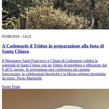
05/08/2026 - 14:22
A Cademario il Triduo in preparazione alla festa di
Santa Chiara
Il Monastero Santi Francesco e Chiara di Cademario celebra la
solennità di Santa Chiara con un Triduo di preghiera e riflessione dal
9 all'11 agosto. In programma una conferenza sul carisma
francescano, le celebrazioni liturgiche e la Messa solenne presieduta
da mons. Paolo Martinelli.
Suore
Festa