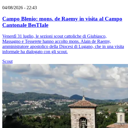
04/08/2026 - 22:43
Campo Blenio: mons. de Raemy in visita al Campo
Cantonale BesTIale
Venerdì 31 luglio, le sezioni scout cattoliche di Giubiasco,
Massagno e Tesserete hanno accolto mons. Alain de Raemy,
amministratore apostolico della Diocesi di Lugano, che in una visita
informale ha dialogato con gli scout.
Scout