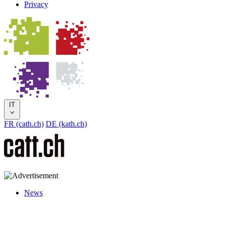
Privacy
IT
FR (cath.ch)
DE (kath.ch)
News