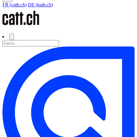
FR (cath.ch)
DE (kath.ch)