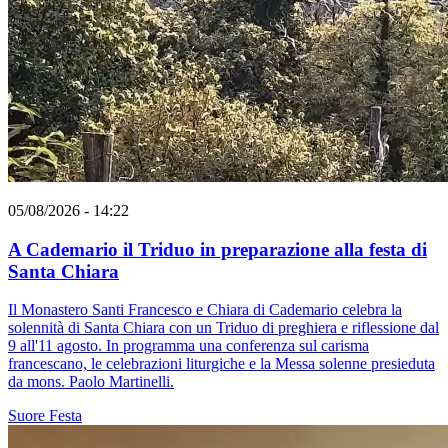
05/08/2026 - 14:22
A Cademario il Triduo in preparazione alla festa di
Santa Chiara
Il Monastero Santi Francesco e Chiara di Cademario celebra la
solennità di Santa Chiara con un Triduo di preghiera e riflessione dal
9 all'11 agosto. In programma una conferenza sul carisma
francescano, le celebrazioni liturgiche e la Messa solenne presieduta
da mons. Paolo Martinelli.
Suore
Festa