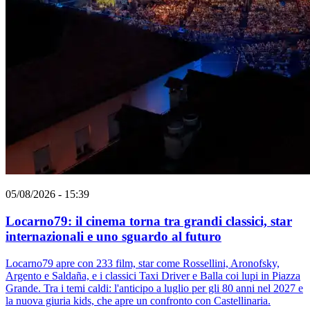
05/08/2026 - 15:39
Locarno79: il cinema torna tra grandi classici, star
internazionali e uno sguardo al futuro
Locarno79 apre con 233 film, star come Rossellini, Aronofsky,
Argento e Saldaña, e i classici Taxi Driver e Balla coi lupi in Piazza
Grande. Tra i temi caldi: l'anticipo a luglio per gli 80 anni nel 2027 e
la nuova giuria kids, che apre un confronto con Castellinaria.