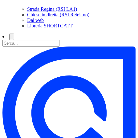
Strada Regina (RSI LA1)
Chiese in diretta (RSI ReteUno)
Dal web
Libreria SHORTCATT