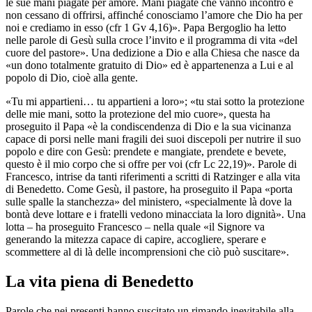
le sue mani piagate per amore. Mani piagate che vanno incontro e
non cessano di offrirsi, affinché conosciamo l’amore che Dio ha per
noi e crediamo in esso (cfr 1 Gv 4,16)». Papa Bergoglio ha letto
nelle parole di Gesù sulla croce l’invito e il programma di vita «del
cuore del pastore». Una dedizione a Dio e alla Chiesa che nasce da
«un dono totalmente gratuito di Dio» ed è appartenenza a Lui e al
popolo di Dio, cioè alla gente.
«Tu mi appartieni… tu appartieni a loro»; «tu stai sotto la protezione
delle mie mani, sotto la protezione del mio cuore», questa ha
proseguito il Papa «è la condiscendenza di Dio e la sua vicinanza
capace di porsi nelle mani fragili dei suoi discepoli per nutrire il suo
popolo e dire con Gesù: prendete e mangiate, prendete e bevete,
questo è il mio corpo che si offre per voi (cfr Lc 22,19)». Parole di
Francesco, intrise da tanti riferimenti a scritti di Ratzinger e alla vita
di Benedetto. Come Gesù, il pastore, ha proseguito il Papa «porta
sulle spalle la stanchezza» del ministero, «specialmente là dove la
bontà deve lottare e i fratelli vedono minacciata la loro dignità». Una
lotta – ha proseguito Francesco – nella quale «il Signore va
generando la mitezza capace di capire, accogliere, sperare e
scommettere al di là delle incomprensioni che ciò può suscitare».
La vita piena di Benedetto
Parole che nei presenti hanno suscitato un rimando inevitabile alla