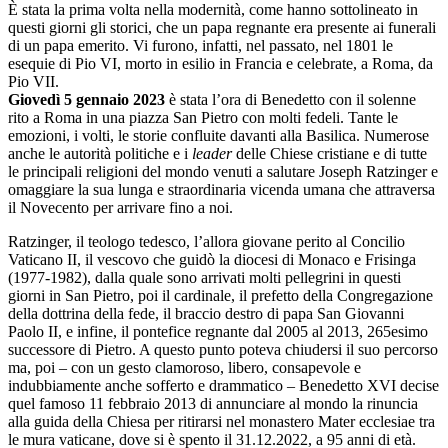
È stata la prima volta nella modernità, come hanno sottolineato in
questi giorni gli storici, che un papa regnante era presente ai funerali
di un papa emerito. Vi furono, infatti, nel passato, nel 1801 le
esequie di Pio VI, morto in esilio in Francia e celebrate, a Roma, da
Pio VII.
Giovedì 5 gennaio 2023
è stata l’ora di Benedetto con il solenne
rito a Roma in una piazza San Pietro con molti fedeli. Tante le
emozioni, i volti, le storie confluite davanti alla Basilica. Numerose
anche le autorità politiche e i
leader
delle Chiese cristiane e di tutte
le principali religioni del mondo venuti a salutare Joseph Ratzinger e
omaggiare la sua lunga e straordinaria vicenda umana che attraversa
il Novecento per arrivare fino a noi.
Ratzinger, il teologo tedesco, l’allora giovane perito al Concilio
Vaticano II, il vescovo che guidò la diocesi di Monaco e Frisinga
(1977-1982), dalla quale sono arrivati molti pellegrini in questi
giorni in San Pietro, poi il cardinale, il prefetto della Congregazione
della dottrina della fede, il braccio destro di papa San Giovanni
Paolo II, e infine, il pontefice regnante dal 2005 al 2013, 265esimo
successore di Pietro. A questo punto poteva chiudersi il suo percorso
ma, poi – con un gesto clamoroso, libero, consapevole e
indubbiamente anche sofferto e drammatico – Benedetto XVI decise
quel famoso 11 febbraio 2013 di annunciare al mondo la rinuncia
alla guida della Chiesa per ritirarsi nel monastero Mater ecclesiae tra
le mura vaticane, dove si è spento il 31.12.2022, a 95 anni di età.