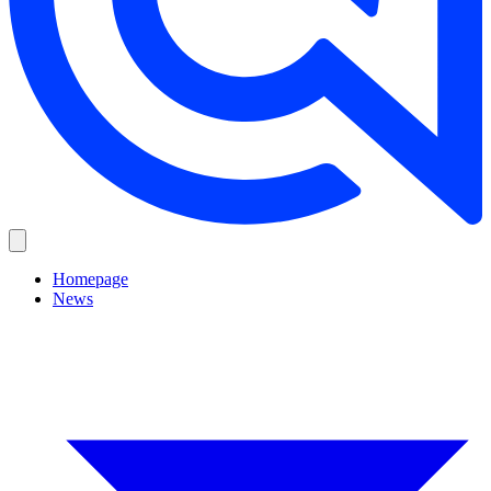
Homepage
News