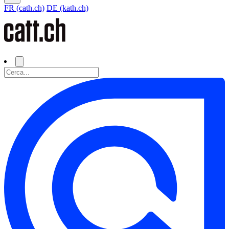
FR (cath.ch)
DE (kath.ch)