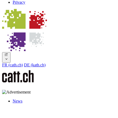
Privacy
IT
FR (cath.ch)
DE (kath.ch)
News