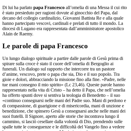
Di lui ha parlato
papa Francesco
all’omelia di una Messa il cui rito
è stato presieduto per ragioni dovute al ginocchio del Papa, dal
decano del collegio cardinalizio, Giovanni Battista Re e alla quale
hanno partecipato vescovi, cardinali e prelati di tutto il mondo. La
diocesi di Lugano era rappresentata dall’amministratore apostolico
Alain de Raemy.
Le parole di papa Francesco
Un lungo dialogo spirituale a partire dalle parole di Gesù prima di
spirare sulla croce è stato il cuore dell’omelia di Bergoglio ai
funerali. Un dialogo sul rapporto che intercorre tra un pastore
d’anime, vescovo, prete o papa che sia, Dio e il suo popolo. Tra
gioie e dolori, abbracciando la missione fino alla fine. «Padre, nelle
tue mani consegno il mio spirito» (Lc 23,46). Queste parole hanno
rappresentato nella vita di Cristo – ha detto il Papa, che nell’omelia
ha offerto spunti dove si sentiva la teologia di Benedetto – il suo
«continuo consegnarsi nelle mani del Padre suo. Mani di perdono e
di compassione, di guarigione e di misericordia, mani di unzione e
benedizione, che spinsero Gesù a consegnarsi anche nelle mani dei
suoi fratelli. Il Signore, aperto alle storie che incontrava lungo il
cammino, si lasciò cesellare dalla volontà di Dio, prendendo sulle
spalle tutte le conseguenze e le difficoltà del Vangelo fino a vedere