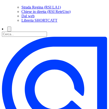
Strada Regina (RSI LA1)
Chiese in diretta (RSI ReteUno)
Dal web
Libreria SHORTCATT