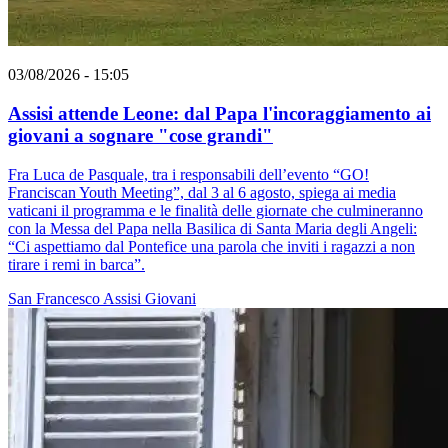
03/08/2026 - 15:05
Assisi attende Leone: dal Papa l'incoraggiamento ai
giovani a sognare "cose grandi"
Fra Luca de Pasquale, tra i responsabili dell’evento “GO!
Franciscan Youth Meeting”, dal 3 al 6 agosto, spiega ai media
vaticani il programma e le finalità delle giornate che culmineranno
con la Messa del Papa nella Basilica di Santa Maria degli Angeli:
“Ci aspettiamo dal Pontefice una parola che inviti i ragazzi a non
tirare i remi in barca”.
San Francesco
Assisi
Giovani