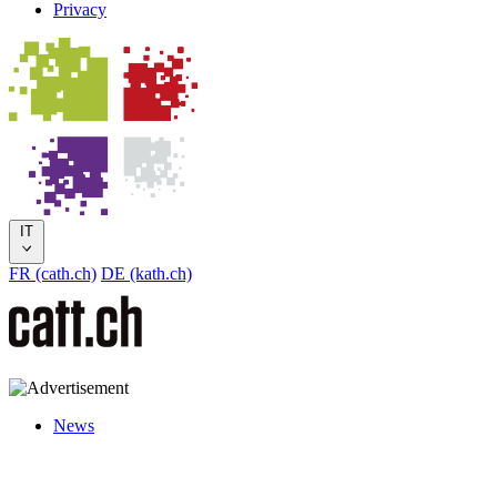
Privacy
IT
FR (cath.ch)
DE (kath.ch)
News