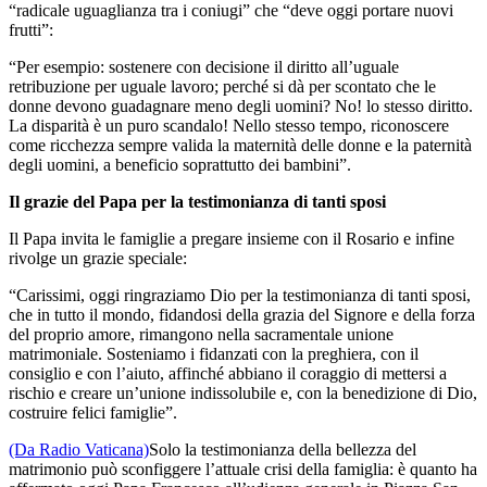
“radicale uguaglianza tra i coniugi” che “deve oggi portare nuovi
frutti”:
“Per esempio: sostenere con decisione il diritto all’uguale
retribuzione per uguale lavoro; perché si dà per scontato che le
donne devono guadagnare meno degli uomini? No! lo stesso diritto.
La disparità è un puro scandalo! Nello stesso tempo, riconoscere
come ricchezza sempre valida la maternità delle donne e la paternità
degli uomini, a beneficio soprattutto dei bambini”.
Il grazie del Papa per la testimonianza di tanti sposi
Il Papa invita le famiglie a pregare insieme con il Rosario e infine
rivolge un grazie speciale:
“Carissimi, oggi ringraziamo Dio per la testimonianza di tanti sposi,
che in tutto il mondo, fidandosi della grazia del Signore e della forza
del proprio amore, rimangono nella sacramentale unione
matrimoniale. Sosteniamo i fidanzati con la preghiera, con il
consiglio e con l’aiuto, affinché abbiano il coraggio di mettersi a
rischio e creare un’unione indissolubile e, con la benedizione di Dio,
costruire felici famiglie”.
(Da Radio Vaticana)
Solo la testimonianza della bellezza del
matrimonio può sconfiggere l’attuale crisi della famiglia: è quanto ha