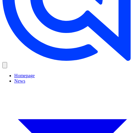
Homepage
News