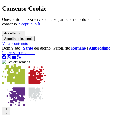
Consenso Cookie
Questo sito utilizza servizi di terze parti che richiedono il tuo
consenso.
Scopri di più
Accetta tutto
Accetta selezionati
Vai al contenuto
Dom 9 ago
|
Santo
del giorno
|
Parola rito
Romano
|
Ambrosiano
Impressum e contatti
|
IT