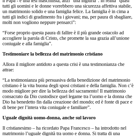
il Papa - è una tesi maschilista, anzi “una ingiuria”. In realtà “quasi
tutti gli uomini e le donne vorrebbero una sicurezza affettiva stabile,
un matrimonio solido e una famiglia felice. La famiglia è in cima a
tutti gli indici di gradimento fra i giovani; ma, per paura di sbagliare,
molti non vogliono neppure pensarci”:
“Forse proprio questa paura di fallire è il più grande ostacolo ad
accogliere la parola di Cristo, che promette la sua grazia all’unione
coniugale e alla famiglia”.
Testimoniare la bellezza del matrimonio cristiano
Allora il migliore antidoto a questa crisi è una testimonianza che
attrae:
“La testimonianza più persuasiva della benedizione del matrimonio
cristiano è la vita buona degli sposi cristiani e della famiglia. Non c’è
modo migliore per dire la bellezza del sacramento! Il matrimonio
consacrato da Dio custodisce quel legame tra l’uomo e la donna che
Dio ha benedetto fin dalla creazione del mondo; ed è fonte di pace e
di bene per l’intera vita coniugale e familiare”.
Uguale dignità uomo-donna, anche sul lavoro
Il cristianesimo – ha ricordato Papa Francesco – ha introdotto nel
matrimonio l’uguale dignità tra uomo e donna. Si tratta di una