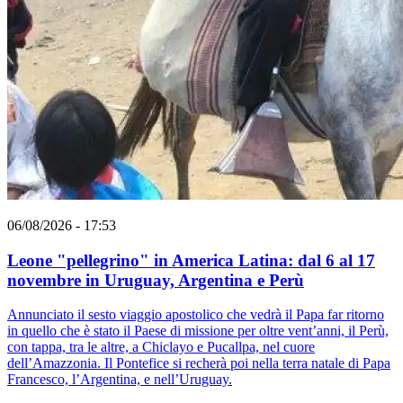
06/08/2026 - 17:53
Leone "pellegrino" in America Latina: dal 6 al 17
novembre in Uruguay, Argentina e Perù
Annunciato il sesto viaggio apostolico che vedrà il Papa far ritorno
in quello che è stato il Paese di missione per oltre vent’anni, il Perù,
con tappa, tra le altre, a Chiclayo e Pucallpa, nel cuore
dell’Amazzonia. Il Pontefice si recherà poi nella terra natale di Papa
Francesco, l’Argentina, e nell’Uruguay.