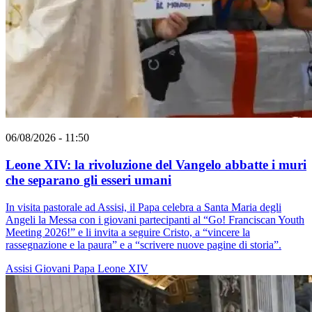
06/08/2026 - 11:50
Leone XIV: la rivoluzione del Vangelo abbatte i muri
che separano gli esseri umani
In visita pastorale ad Assisi, il Papa celebra a Santa Maria degli
Angeli la Messa con i giovani partecipanti al “Go! Franciscan Youth
Meeting 2026!” e li invita a seguire Cristo, a “vincere la
rassegnazione e la paura” e a “scrivere nuove pagine di storia”.
Assisi
Giovani
Papa Leone XIV