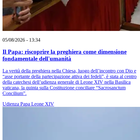
05/08/2026 - 13:34
Il Papa: riscoprire la preghiera come dimensione
fondamentale dell'umanità
La verità della preghiera nella Chiesa, luogo dell’incontro con Dio e
“asse portante della partecipazione attiva dei fedeli”, è stata al centro
della catechesi dell’udienza generale di Leone XIV nella Basilica
vaticana, la quinta sulla Costituzione conciliare “Sacrosanctum
Concilium”.
Udienza
Papa Leone XIV