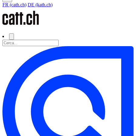
FR (cath.ch)
DE (kath.ch)