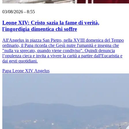
03/08/2026 - 8:55
Leone XIV: Cristo sazia la fame di verità,
l'ingordigia dimentica chi soffre
All'Angelus in piazza San Pietro, nella XVIII domenica del Tempo
ordinario, il Papa ricorda che Gesù nutre l'umanità e insegna che
"nulla va sprecato, quando viene condiviso". Quindi denuncia
l’opulenza cieca e invita a vivere la carità a partire dall'Eucaristia e
dai gesti quotidiani.
Papa Leone XIV
Angelus