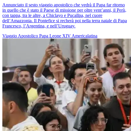
Annunciato il sesto viaggio apostolico che vedrà il Papa far ritorno
in quello che è stato il Paese di missione per oltre vent’anni, il Perù,
con tappa, tra le altre, a Chiclayo e Pucallpa, nel cuore
dell’Amazzonia. Il Pontefice si recherà poi nella terra natale di Papa
Francesco, l’Argentina, e nell’Uruguay.
Viaggio Apostolico
Papa Leone XIV
Americalatina