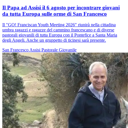
Il Papa ad Assisi il 6 agosto per incontrare giovani
da tutta Europa sulle orme di San Francesco
Il "GO! Franciscan Youth Meeting 2026" riunirà nella cittadina
umbra ragazzi e ragazze del cammino francescano e di diverse
pastorali giovanili di tutta Europa con il Pontefice a Santa Maria
degli Angeli. Anche un gruppetto di ticinesi sarà presente.
San Francesco
Assisi
Pastorale Giovanile