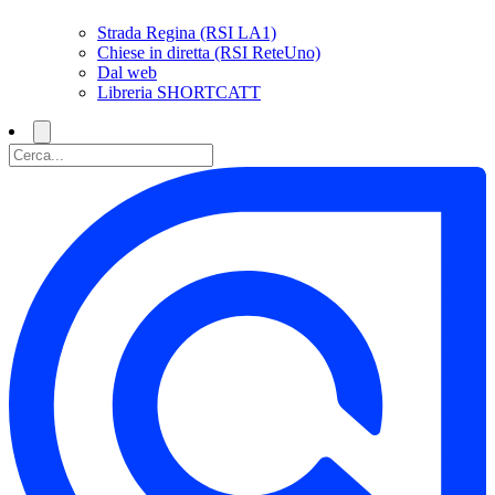
Strada Regina (RSI LA1)
Chiese in diretta (RSI ReteUno)
Dal web
Libreria SHORTCATT