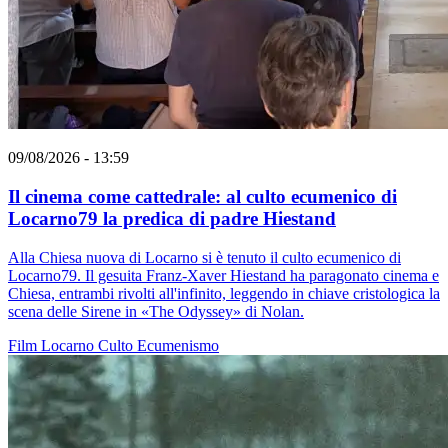
09/08/2026 - 13:59
Il cinema come cattedrale: al culto ecumenico di
Locarno79 la predica di padre Hiestand
Alla Chiesa nuova di Locarno si è tenuto il culto ecumenico di
Locarno79. Il gesuita Franz-Xaver Hiestand ha paragonato cinema e
Chiesa, entrambi rivolti all'infinito, leggendo in chiave cristologica la
scena delle Sirene in «The Odyssey» di Nolan.
Film
Locarno
Culto
Ecumenismo