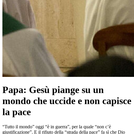
Papa: Gesù piange su un
mondo che uccide e non capisce
la pace
“Tutto il mondo” oggi “è in guerra”, per la quale “non c’è
giustificazione”. E il rifiuto della “strada della pace” fa sì che Dio