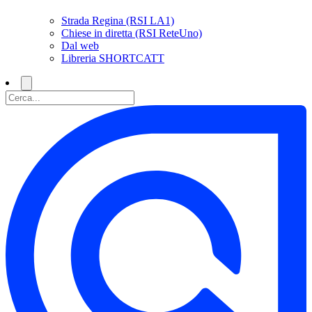
Strada Regina (RSI LA1)
Chiese in diretta (RSI ReteUno)
Dal web
Libreria SHORTCATT