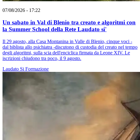
07/08/2026 - 17:22
Un sabato in Val di Blenio tra creato e algoritmi con
la Summer School della Rete Laudato si'
Il 29 agosto, alla Casa Montanina in Valle di Blenio, cinque voci -
dal biblista allo psichiatra -discutono di custodia del creato nel tempo
degli algoritmi, sulla scia dell'enciclica firmata da Leone XIV. Le
iscrizioni chiudono tra poco, il 9 agosto.
Laudato Si
Formazione