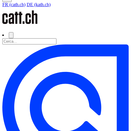
FR (cath.ch)
DE (kath.ch)