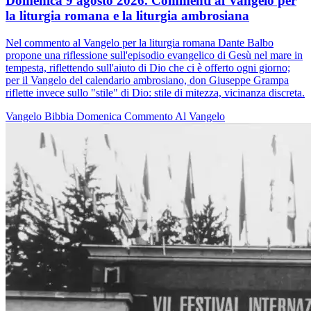
Domenica 9 agosto 2026. Commenti al Vangelo per
la liturgia romana e la liturgia ambrosiana
Nel commento al Vangelo per la liturgia romana Dante Balbo
propone una riflessione sull'episodio evangelico di Gesù nel mare in
tempesta, riflettendo sull'aiuto di Dio che ci è offerto ogni giorno;
per il Vangelo del calendario ambrosiano, don Giuseppe Grampa
riflette invece sullo "stile" di Dio: stile di mitezza, vicinanza discreta.
Vangelo
Bibbia
Domenica
Commento Al Vangelo