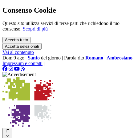
Consenso Cookie
Questo sito utilizza servizi di terze parti che richiedono il tuo
consenso.
Scopri di più
Accetta tutto
Accetta selezionati
Vai al contenuto
Dom 9 ago
|
Santo
del giorno
|
Parola rito
Romano
|
Ambrosiano
Impressum e contatti
|
IT