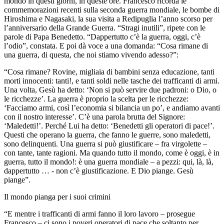
mondo in questi giorni, in queste ore. Francesco ricorda le
commemorazioni recenti sulla seconda guerra mondiale, le bombe di
Hiroshima e Nagasaki, la sua visita a Redipuglia l’anno scorso per
l’anniversario della Grande Guerra. “Stragi inutili”, ripete con le
parole di Papa Benedetto. “Dappertutto c’è la guerra, oggi, c’è
l’odio”, constata. E poi dà voce a una domanda: “Cosa rimane di
una guerra, di questa, che noi stiamo vivendo adesso?”:
“Cosa rimane? Rovine, migliaia di bambini senza educazione, tanti
morti innocenti: tanti!, e tanti soldi nelle tasche dei trafficanti di armi.
Una volta, Gesù ha detto: ‘Non si può servire due padroni: o Dio, o
le ricchezze’. La guerra è proprio la scelta per le ricchezze:
‘Facciamo armi, così l’economia si bilancia un po’, e andiamo avanti
con il nostro interesse’. C’è una parola brutta del Signore:
‘Maledetti!’. Perché Lui ha detto: ‘Benedetti gli operatori di pace!’.
Questi che operano la guerra, che fanno le guerre, sono maledetti,
sono delinquenti. Una guerra si può giustificare – fra virgolette –
con tante, tante ragioni. Ma quando tutto il mondo, come è oggi, è in
guerra, tutto il mondo!: è una guerra mondiale – a pezzi: qui, là, là,
dappertutto … - non c’è giustificazione. E Dio piange. Gesù
piange”.
Il mondo pianga per i suoi crimini
“E mentre i trafficanti di armi fanno il loro lavoro – prosegue
Francesco – ci sono i poveri operatori di pace che soltanto per