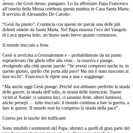
stesso, che Gesù stesso, piangano. Lo ha affermato Papa Francesco
all’omelia della Messa celebrata questa mattina in Casa Santa Marta.
Il servizio di Alessandro De Carolis:
“Gesù ha pianto”. Comincia con queste tre parole una delle più
dolenti omelie da Santa Marta. Nel Papa risuona l’eco del Vangelo
di Luca appena letto, un brano tanto breve quanto commosso.
Il mondo truccato a festa
Gesù si avvicina a Gerusalemme e – probabilmente da un punto
sopraelevato che gliela offre alla vista – la osserva e piange,
rivolgendo alla città queste parole: “Se avessi compreso anche tu, in
questo giorno, quello che porta alla pace! Ma ora è stato nascosto ai
tuoi occhi”. Francesco le ripete una a una e soggiunge:
“Ma anche oggi Gesù piange. Perché noi abbiamo preferito la strada
delle guerre, la strada dell’odio, la strada delle inimicizie. Siamo
vicini al Natale: ci saranno luci, ci saranno feste, alberi luminosi,
anche presepi … tutto truccato: il mondo continua a fare la guerra, a
fare le guerre. Il mondo non ha compreso la strada della pace”.
Guerra per le tasche dei trafficanti
Sono intuibili i sentimenti del Papa, identici a quelli di gran parte del