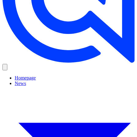
Homepage
News