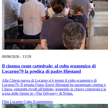
09/08/2026 - 13:59
Il cinema come cattedrale: al culto ecumenico di
Locarno79 la predica di padre Hiestand
Alla Chiesa nuova di Locarno si è tenuto il culto ecumenico di
Locarno79. Il gesuita Franz-Xaver Hiestand ha paragonato cinema e
Chiesa, entrambi rivolti all'infinito, leggendo in chiave cristologica la
scena delle Sirene in «The Odyssey» di Nolan.
Film
Locarno
Culto
Ecumenismo