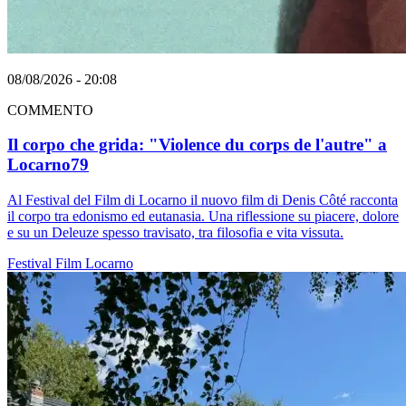
08/08/2026 - 20:08
COMMENTO
Il corpo che grida: "Violence du corps de l'autre" a
Locarno79
Al Festival del Film di Locarno il nuovo film di Denis Côté racconta
il corpo tra edonismo ed eutanasia. Una riflessione su piacere, dolore
e su un Deleuze spesso travisato, tra filosofia e vita vissuta.
Festival
Film
Locarno