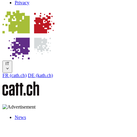
Privacy
IT
FR (cath.ch)
DE (kath.ch)
News