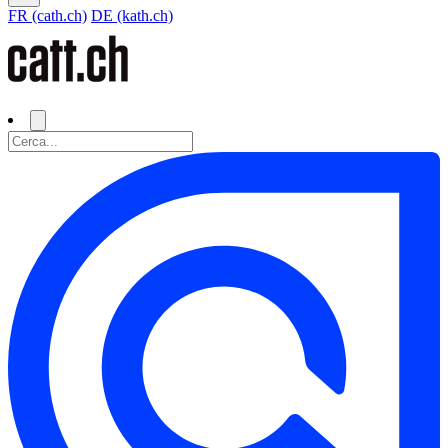
FR (cath.ch)
DE (kath.ch)