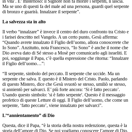
in vita’. E’ misterioso: il Signore non fa morire i serpenti, li lascia.
Ma se uno di questi fa del male ad una persona, guardi quel serpente
di bronzo e guarirà. Innalzare il serpente”.
La salvezza sta in alto
Il verbo “innalzare” è invece il centro del duro confronto tra Cristo e
i farisei descritto nel Vangelo. A un certo punto, Gesù afferma:
“Quando avrete innalzato il Figlio dell’uomo, allora conoscerete che
Io Sono”. Anzitutto, nota Francesco, “Io Sono” è anche il nome che
Dio aveva dato di Sé stesso a Mosè per comunicarlo agli israeliti. E
poi, soggiunge il Papa, c’è quella espressione che ritorna: “Innalzare
il Figlio dell’uomo…”:
“Il serpente, simbolo del peccato. Il serpente che uccide. Ma un
serpente che salva. E questo è il Mistero del Cristo. Paolo, parlando
di questo Mistero, dice che Gesù svuotò se stesso, umiliò se stesso,
si annientò per salvarci. E’ più forte ancora: ‘Si è fatto peccato’.
Usando questo simbolo: 'si è fatto serpente'. Questo è il messaggio
profetico di queste Letture di oggi. Il Figlio dell’uomo, che come un
serpente, ‘fatto peccato’, viene innalzato per salvarci”.
L’“annientamento” di Dio
Questa, dice il Papa, “è la storia della nostra redenzione, questa è la
storia dell’amore di Dio. Se noi vogliamo conoscere l’amore di Dio,