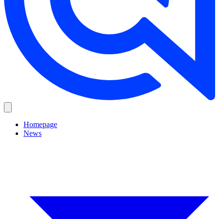
Homepage
News