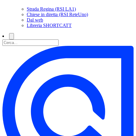
Strada Regina (RSI LA1)
Chiese in diretta (RSI ReteUno)
Dal web
Libreria SHORTCATT