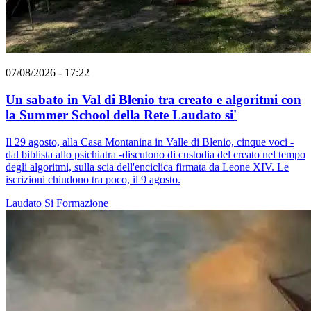
07/08/2026 - 17:22
Un sabato in Val di Blenio tra creato e algoritmi con
la Summer School della Rete Laudato si'
Il 29 agosto, alla Casa Montanina in Valle di Blenio, cinque voci -
dal biblista allo psichiatra -discutono di custodia del creato nel tempo
degli algoritmi, sulla scia dell'enciclica firmata da Leone XIV. Le
iscrizioni chiudono tra poco, il 9 agosto.
Laudato Si
Formazione