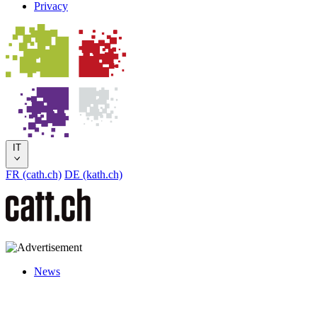
Privacy
IT
FR (cath.ch)
DE (kath.ch)
News