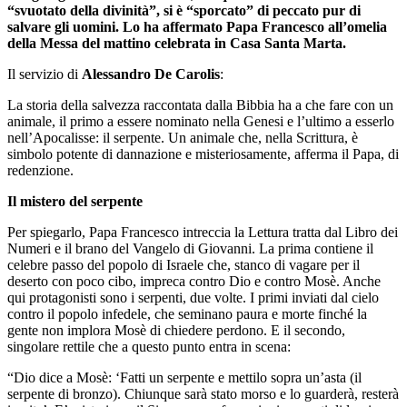
“svuotato della divinità”, si è “sporcato” di peccato pur di
salvare gli uomini. Lo ha affermato Papa Francesco all’omelia
della Messa del mattino celebrata in Casa Santa Marta.
Il servizio di
Alessandro De Carolis
:
La storia della salvezza raccontata dalla Bibbia ha a che fare con un
animale, il primo a essere nominato nella Genesi e l’ultimo a esserlo
nell’Apocalisse: il serpente. Un animale che, nella Scrittura, è
simbolo potente di dannazione e misteriosamente, afferma il Papa, di
redenzione.
Il mistero del serpente
Per spiegarlo, Papa Francesco intreccia la Lettura tratta dal Libro dei
Numeri e il brano del Vangelo di Giovanni. La prima contiene il
celebre passo del popolo di Israele che, stanco di vagare per il
deserto con poco cibo, impreca contro Dio e contro Mosè. Anche
qui protagonisti sono i serpenti, due volte. I primi inviati dal cielo
contro il popolo infedele, che seminano paura e morte finché la
gente non implora Mosè di chiedere perdono. E il secondo,
singolare rettile che a questo punto entra in scena:
“Dio dice a Mosè: ‘Fatti un serpente e mettilo sopra un’asta (il
serpente di bronzo). Chiunque sarà stato morso e lo guarderà, resterà