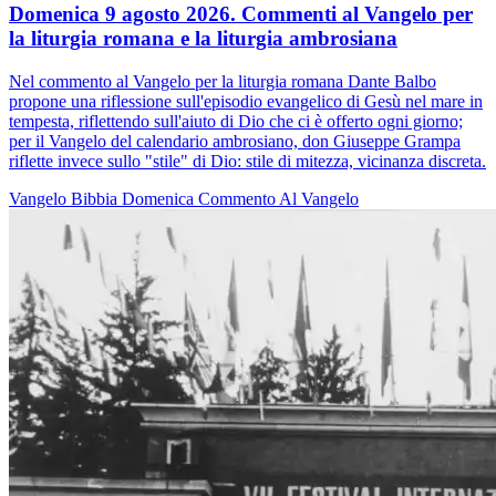
Domenica 9 agosto 2026. Commenti al Vangelo per
la liturgia romana e la liturgia ambrosiana
Nel commento al Vangelo per la liturgia romana Dante Balbo
propone una riflessione sull'episodio evangelico di Gesù nel mare in
tempesta, riflettendo sull'aiuto di Dio che ci è offerto ogni giorno;
per il Vangelo del calendario ambrosiano, don Giuseppe Grampa
riflette invece sullo "stile" di Dio: stile di mitezza, vicinanza discreta.
Vangelo
Bibbia
Domenica
Commento Al Vangelo