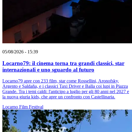
05/08/2026 - 15:39
Locarno79: il cinema torna tra grandi classici, star
internazionali e uno sguardo al futuro
Locarno79 apre con 233 film, star come Rossellini, Aronofsky,
Argento e Saldaña, e i classici Taxi Driver e Balla coi lupi in Piazza
Grande. Tra i temi caldi: l'anticipo a luglio per gli 80 anni nel 2027 e
la nuova giuria kids, che apre un confronto con Castellinaria.
Locarno
Film
Festival