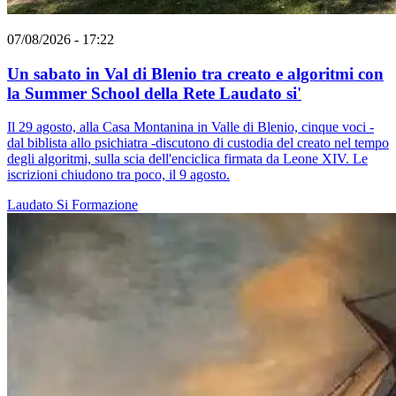
07/08/2026 - 17:22
Un sabato in Val di Blenio tra creato e algoritmi con
la Summer School della Rete Laudato si'
Il 29 agosto, alla Casa Montanina in Valle di Blenio, cinque voci -
dal biblista allo psichiatra -discutono di custodia del creato nel tempo
degli algoritmi, sulla scia dell'enciclica firmata da Leone XIV. Le
iscrizioni chiudono tra poco, il 9 agosto.
Laudato Si
Formazione