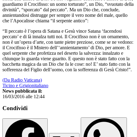
guardiamo il Crocifisso: un uomo torturato”, un Dio, “svuotato della
divinità”, “sporcato” dal peccato”. Ma un Dio che, conclude,
annientandosi distrugge per sempre il vero nome del male, quello
che l’Apocalisse chiama “il serpente antico”:
“Il peccato è l’opera di Satana e Gesù vince Satana ‘facendosi
peccato’ e di là innalza tutti noi. Il Crocifisso non è un ornamento,
non è un’opera d’arte, con tante pietre preziose, come se ne vedono:
il Crocifisso è il Mistero dell’‘annientamento’ di Dio, per amore. E
quel serpente che profetizza nel deserto la salvezza: innalzato e
chiunque lo guarda viene guarito. E questo non è stato fatto con la
bacchetta magica da un Dio che fa le cose: no! E’ stato fatto con la
sofferenza del Figlio dell’uomo, con la sofferenza di Gesù Cristo!”.
(Da Radio Vaticana)
Ticino e Grigionitaliano
News pubblicata il:
16/03/2016 alle 12:44
Condividi