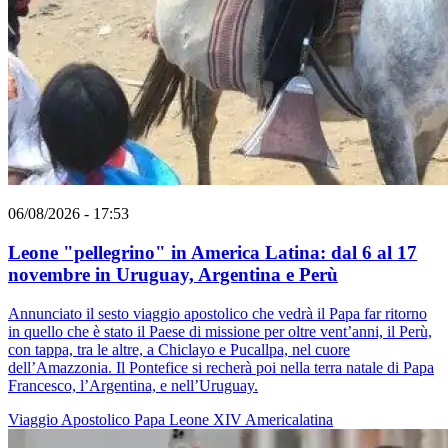
06/08/2026 - 17:53
Leone "pellegrino" in America Latina: dal 6 al 17
novembre in Uruguay, Argentina e Perù
Annunciato il sesto viaggio apostolico che vedrà il Papa far ritorno
in quello che è stato il Paese di missione per oltre vent’anni, il Perù,
con tappa, tra le altre, a Chiclayo e Pucallpa, nel cuore
dell’Amazzonia. Il Pontefice si recherà poi nella terra natale di Papa
Francesco, l’Argentina, e nell’Uruguay.
Viaggio Apostolico
Papa Leone XIV
Americalatina