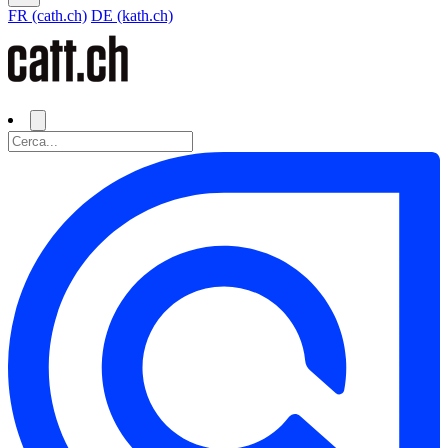
FR (cath.ch)
DE (kath.ch)