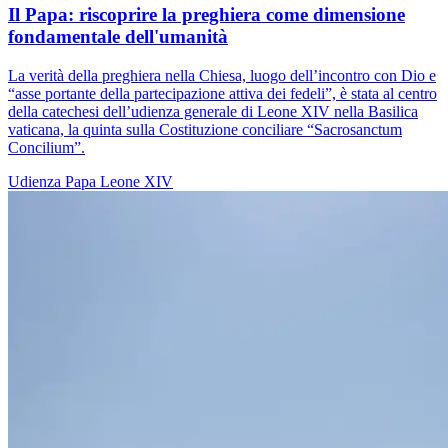
Il Papa: riscoprire la preghiera come dimensione
fondamentale dell'umanità
La verità della preghiera nella Chiesa, luogo dell’incontro con Dio e
“asse portante della partecipazione attiva dei fedeli”, è stata al centro
della catechesi dell’udienza generale di Leone XIV nella Basilica
vaticana, la quinta sulla Costituzione conciliare “Sacrosanctum
Concilium”.
Udienza
Papa Leone XIV