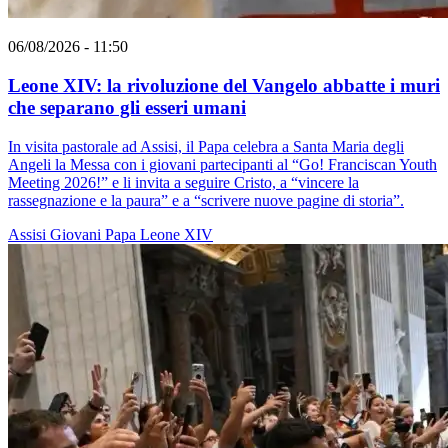
06/08/2026 - 11:50
Leone XIV: la rivoluzione del Vangelo abbatte i muri
che separano gli esseri umani
In visita pastorale ad Assisi, il Papa celebra a Santa Maria degli
Angeli la Messa con i giovani partecipanti al “Go! Franciscan Youth
Meeting 2026!” e li invita a seguire Cristo, a “vincere la
rassegnazione e la paura” e a “scrivere nuove pagine di storia”.
Assisi
Giovani
Papa Leone XIV