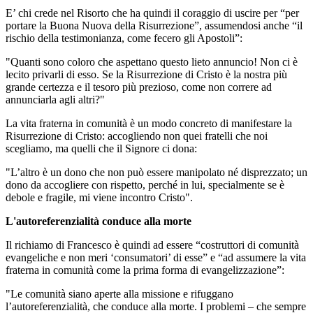
E’ chi crede nel Risorto che ha quindi il coraggio di uscire per “per
portare la Buona Nuova della Risurrezione”, assumendosi anche “il
rischio della testimonianza, come fecero gli Apostoli”:
"Quanti sono coloro che aspettano questo lieto annuncio! Non ci è
lecito privarli di esso. Se la Risurrezione di Cristo è la nostra più
grande certezza e il tesoro più prezioso, come non correre ad
annunciarla agli altri?"
La vita fraterna in comunità è un modo concreto di manifestare la
Risurrezione di Cristo: accogliendo non quei fratelli che noi
scegliamo, ma quelli che il Signore ci dona:
"L’altro è un dono che non può essere manipolato né disprezzato; un
dono da accogliere con rispetto, perché in lui, specialmente se è
debole e fragile, mi viene incontro Cristo".
L'autoreferenzialità conduce alla morte
Il richiamo di Francesco è quindi ad essere “costruttori di comunità
evangeliche e non meri ‘consumatori’ di esse” e “ad assumere la vita
fraterna in comunità come la prima forma di evangelizzazione”:
"Le comunità siano aperte alla missione e rifuggano
l’autoreferenzialità, che conduce alla morte. I problemi – che sempre