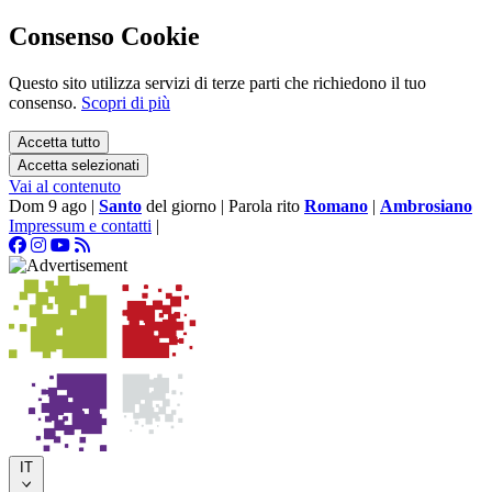
Consenso Cookie
Questo sito utilizza servizi di terze parti che richiedono il tuo
consenso.
Scopri di più
Accetta tutto
Accetta selezionati
Vai al contenuto
Dom 9 ago
|
Santo
del giorno
|
Parola rito
Romano
|
Ambrosiano
Impressum e contatti
|
IT