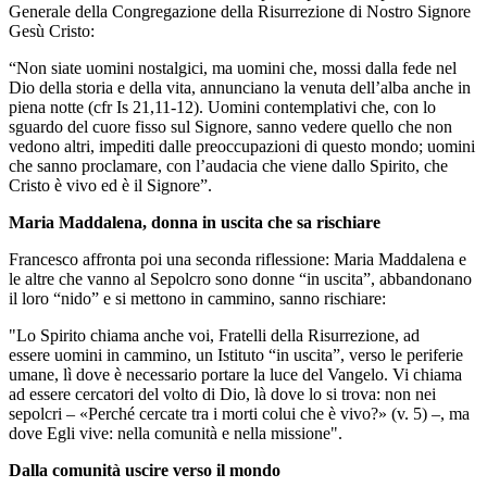
Generale della Congregazione della Risurrezione di Nostro Signore
Gesù Cristo:
“Non siate uomini nostalgici, ma uomini che, mossi dalla fede nel
Dio della storia e della vita, annunciano la venuta dell’alba anche in
piena notte (cfr Is 21,11-12). Uomini contemplativi che, con lo
sguardo del cuore fisso sul Signore, sanno vedere quello che non
vedono altri, impediti dalle preoccupazioni di questo mondo; uomini
che sanno proclamare, con l’audacia che viene dallo Spirito, che
Cristo è vivo ed è il Signore”.
Maria Maddalena, donna in uscita che sa rischiare
Francesco affronta poi una seconda riflessione: Maria Maddalena e
le altre che vanno al Sepolcro sono donne “in uscita”, abbandonano
il loro “nido” e si mettono in cammino, sanno rischiare:
"Lo Spirito chiama anche voi, Fratelli della Risurrezione, ad
essere uomini in cammino, un Istituto “in uscita”, verso le periferie
umane, lì dove è necessario portare la luce del Vangelo. Vi chiama
ad essere cercatori del volto di Dio, là dove lo si trova: non nei
sepolcri – «Perché cercate tra i morti colui che è vivo?» (v. 5) –, ma
dove Egli vive: nella comunità e nella missione".
Dalla comunità uscire verso il mondo