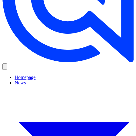
Homepage
News