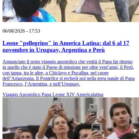
06/08/2026 - 17:53
Leone "pellegrino" in America Latina: dal 6 al 17
novembre in Uruguay, Argentina e Perù
Annunciato il sesto viaggio apostolico che vedrà il Papa far ritorno
in quello che è stato il Paese di missione per oltre vent’anni, il Perù,
con tappa, tra le altre, a Chiclayo e Pucallpa, nel cuore
dell’Amazzonia. Il Pontefice si recherà poi nella terra natale di Papa
Francesco, l’Argentina, e nell’Uruguay.
Viaggio Apostolico
Papa Leone XIV
Americalatina