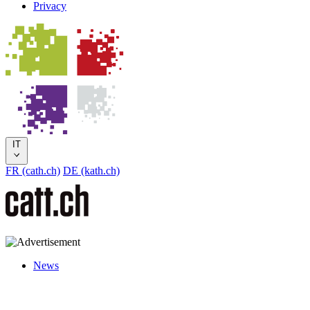
Privacy
IT
FR (cath.ch)
DE (kath.ch)
News