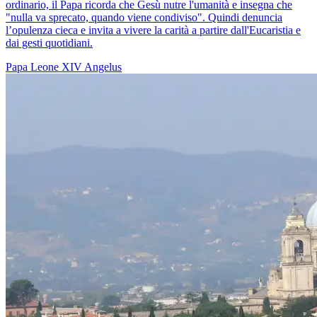
ordinario, il Papa ricorda che Gesù nutre l'umanità e insegna che
"nulla va sprecato, quando viene condiviso". Quindi denuncia
l’opulenza cieca e invita a vivere la carità a partire dall'Eucaristia e
dai gesti quotidiani.
Papa Leone XIV
Angelus