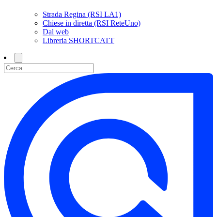
Strada Regina (RSI LA1)
Chiese in diretta (RSI ReteUno)
Dal web
Libreria SHORTCATT