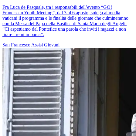
Fra Luca de Pasquale, tra i responsabili dell’evento “GO!
Franciscan Youth Meeting”, dal 3 al 6 agosto, spiega ai media
vaticani il programma e le finalità delle giornate che culmineranno
con la Messa del Papa nella Basilica di Santa Maria degli Angeli:
“Ci aspettiamo dal Pontefice una parola che inviti i ragazzi a non
tirare i remi in barca”.
San Francesco
Assisi
Giovani