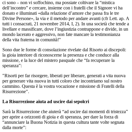
ci sono – non vi soffochino, ma possiate coltivare la “mistica
dell’incontro” e cercare, insieme con i fratelli che il Signore vi ha
donato e illuminati «dalla relazione d’amore che passa fra le tre
Divine Persone», la via e il metodo per andare avanti (cfr Lett. ap. A
tutti i consacrati, 21 novembre 2014, I, 2). In una società che tende a
livellare e massificare, dove l’ingiustizia contrappone e divide, in un
mondo lacerato e aggressivo, non fate mancare la testimonianza
della vita fraterna in comunità!"
Sono due le forme di consolazione rivelate dal Risorto ai discepoli:
la gioia interiore di riconoscerne la presenza e che conduce alla
missione, e la luce del mistero pasquale che “fa recuperare la
speranza”:
"Risorti per far risorgere, liberati per liberare, generati a vita nuova
per generare vita nuova in tutti coloro che incontriamo sul nostro
cammino. Questa è la vostra vocazione e missione di Fratelli della
Risurrezione".
La Risurrezione aiuta ad uscire dai sepolcri
Sarà la Risurrezione che aiuterà “ad uscire dai momenti di tristezza”
per aprire a orizzonti di gioia e di speranza, per dare la forza di
“annunciare la Buona Notizia in questa cultura tante volte segnata
dalla morte”: