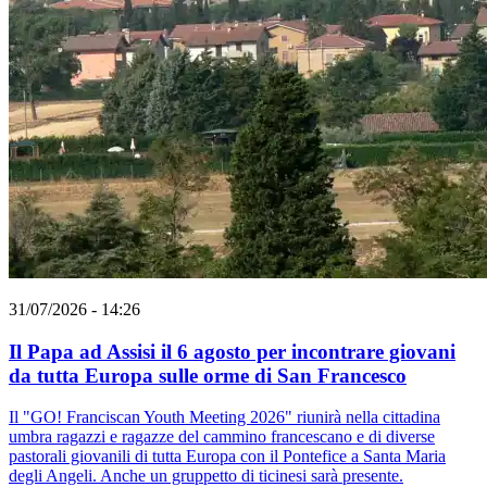
31/07/2026 - 14:26
Il Papa ad Assisi il 6 agosto per incontrare giovani
da tutta Europa sulle orme di San Francesco
Il "GO! Franciscan Youth Meeting 2026" riunirà nella cittadina
umbra ragazzi e ragazze del cammino francescano e di diverse
pastorali giovanili di tutta Europa con il Pontefice a Santa Maria
degli Angeli. Anche un gruppetto di ticinesi sarà presente.