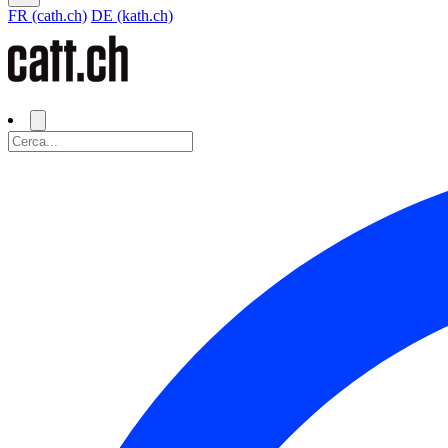
FR (cath.ch)
DE (kath.ch)