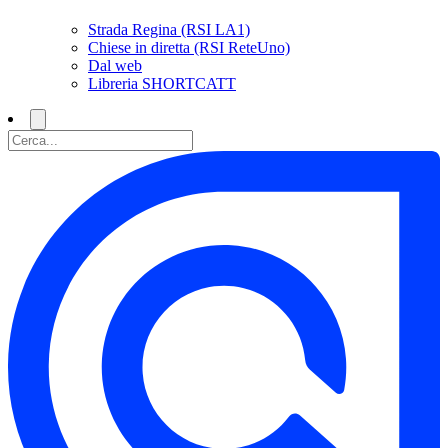
Strada Regina (RSI LA1)
Chiese in diretta (RSI ReteUno)
Dal web
Libreria SHORTCATT