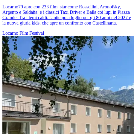
Locarno79 apre con 233 film, star come Rossellini, Aronofsky,
Argento e Saldaña, e i classici Taxi Driver e Balla coi lupi in Piazza
Grande. Tra i temi caldi: l'anticipo a luglio per gli 80 anni nel 2027 e
la nuova giuria kids, che apre un confronto con Castellinaria.
Locarno
Film
Festival