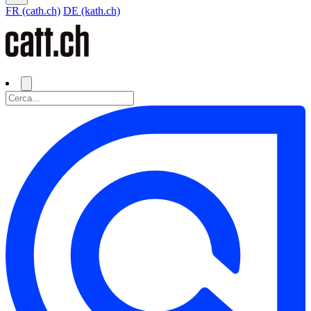
FR (cath.ch)
DE (kath.ch)