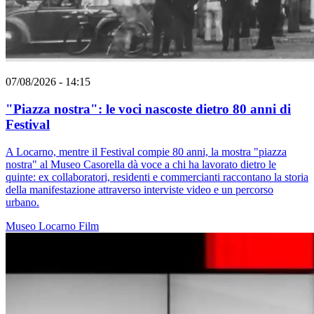
07/08/2026 - 14:15
"Piazza nostra": le voci nascoste dietro 80 anni di
Festival
A Locarno, mentre il Festival compie 80 anni, la mostra "piazza
nostra" al Museo Casorella dà voce a chi ha lavorato dietro le
quinte: ex collaboratori, residenti e commercianti raccontano la storia
della manifestazione attraverso interviste video e un percorso
urbano.
Museo
Locarno
Film