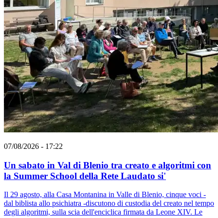
07/08/2026 - 17:22
Un sabato in Val di Blenio tra creato e algoritmi con
la Summer School della Rete Laudato si'
Il 29 agosto, alla Casa Montanina in Valle di Blenio, cinque voci -
dal biblista allo psichiatra -discutono di custodia del creato nel tempo
degli algoritmi, sulla scia dell'enciclica firmata da Leone XIV. Le