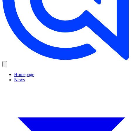
Homepage
News