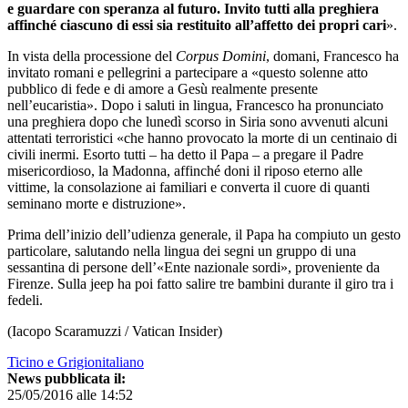
e guardare con speranza al futuro. Invito tutti alla preghiera
affinché ciascuno di essi sia restituito all’affetto dei propri cari
».
In vista della processione del
Corpus Domini
, domani, Francesco ha
invitato romani e pellegrini a partecipare a «questo solenne atto
pubblico di fede e di amore a Gesù realmente presente
nell’eucaristia». Dopo i saluti in lingua, Francesco ha pronunciato
una preghiera dopo che lunedì scorso in Siria sono avvenuti alcuni
attentati terroristici «che hanno provocato la morte di un centinaio di
civili inermi. Esorto tutti – ha detto il Papa – a pregare il Padre
misericordioso, la Madonna, affinché doni il riposo eterno alle
vittime, la consolazione ai familiari e converta il cuore di quanti
seminano morte e distruzione».
Prima dell’inizio dell’udienza generale, il Papa ha compiuto un gesto
particolare, salutando nella lingua dei segni un gruppo di una
sessantina di persone dell’«Ente nazionale sordi», proveniente da
Firenze. Sulla jeep ha poi fatto salire tre bambini durante il giro tra i
fedeli.
(Iacopo Scaramuzzi / Vatican Insider)
Ticino e Grigionitaliano
News pubblicata il:
25/05/2016 alle 14:52