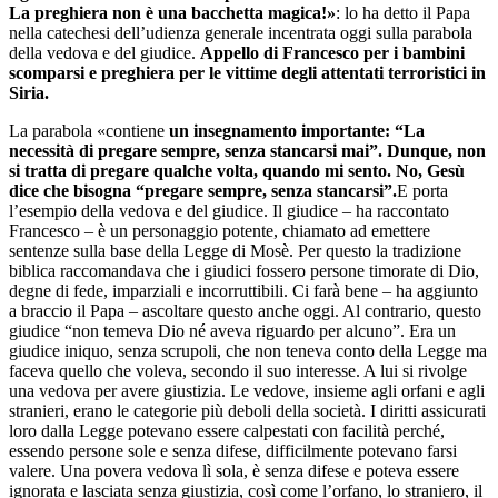
La preghiera non è una bacchetta magica!»
: lo ha detto il Papa
nella catechesi dell’udienza generale incentrata oggi sulla parabola
della vedova e del giudice.
Appello di Francesco per i bambini
scomparsi e preghiera per le vittime degli attentati terroristici in
Siria.
La parabola «contiene
un insegnamento importante: “La
necessità di pregare sempre, senza stancarsi mai”. Dunque, non
si tratta di pregare qualche volta, quando mi sento. No, Gesù
dice che bisogna “pregare sempre, senza stancarsi”.
E porta
l’esempio della vedova e del giudice. Il giudice – ha raccontato
Francesco – è un personaggio potente, chiamato ad emettere
sentenze sulla base della Legge di Mosè. Per questo la tradizione
biblica raccomandava che i giudici fossero persone timorate di Dio,
degne di fede, imparziali e incorruttibili. Ci farà bene – ha aggiunto
a braccio il Papa – ascoltare questo anche oggi. Al contrario, questo
giudice “non temeva Dio né aveva riguardo per alcuno”. Era un
giudice iniquo, senza scrupoli, che non teneva conto della Legge ma
faceva quello che voleva, secondo il suo interesse. A lui si rivolge
una vedova per avere giustizia. Le vedove, insieme agli orfani e agli
stranieri, erano le categorie più deboli della società. I diritti assicurati
loro dalla Legge potevano essere calpestati con facilità perché,
essendo persone sole e senza difese, difficilmente potevano farsi
valere. Una povera vedova lì sola, è senza difese e poteva essere
ignorata e lasciata senza giustizia, così come l’orfano, lo straniero, il