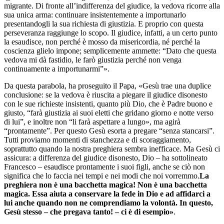
migrante. Di fronte all’indifferenza del giudice, la vedova ricorre alla
sua unica arma: continuare insistentemente a importunarlo
presentandogli la sua richiesta di giustizia. E proprio con questa
perseveranza raggiunge lo scopo. Il giudice, infatti, a un certo punto
la esaudisce, non perché è mosso da misericordia, né perché la
coscienza glielo impone; semplicemente ammette: “Dato che questa
vedova mi dà fastidio, le farò giustizia perché non venga
continuamente a importunarmi”».
Da questa parabola, ha proseguito il Papa, «Gesù trae una duplice
conclusione: se la vedova è riuscita a piegare il giudice disonesto
con le sue richieste insistenti, quanto più Dio, che è Padre buono e
giusto, “farà giustizia ai suoi eletti che gridano giorno e notte verso
di lui”, e inoltre non “li farà aspettare a lungo», ma agirà
“prontamente”. Per questo Gesù esorta a pregare “senza stancarsi”.
Tutti proviamo momenti di stanchezza e di scoraggiamento,
soprattutto quando la nostra preghiera sembra inefficace. Ma Gesù ci
assicura: a differenza del giudice disonesto, Dio – ha sottolineato
Francesco – esaudisce prontamente i suoi figli, anche se ciò non
significa che lo faccia nei tempi e nei modi che noi vorremmo.
La
preghiera non è una bacchetta magica! Non è una bacchetta
magica. Essa aiuta a conservare la fede in Dio e ad affidarci a
lui anche quando non ne comprendiamo la volontà. In questo,
Gesù stesso – che pregava tanto! – ci è di esempio»
.