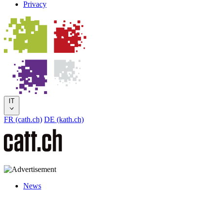
Privacy
IT
FR (cath.ch)
DE (kath.ch)
News