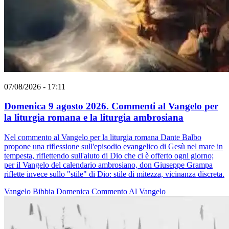
07/08/2026 - 17:11
Domenica 9 agosto 2026. Commenti al Vangelo per
la liturgia romana e la liturgia ambrosiana
Nel commento al Vangelo per la liturgia romana Dante Balbo
propone una riflessione sull'episodio evangelico di Gesù nel mare in
tempesta, riflettendo sull'aiuto di Dio che ci è offerto ogni giorno;
per il Vangelo del calendario ambrosiano, don Giuseppe Grampa
riflette invece sullo "stile" di Dio: stile di mitezza, vicinanza discreta.
Vangelo
Bibbia
Domenica
Commento Al Vangelo