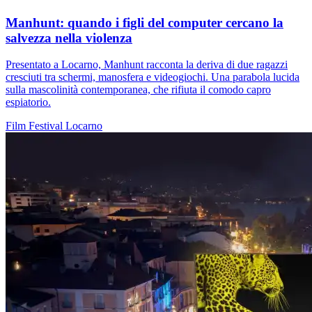
Manhunt: quando i figli del computer cercano la
salvezza nella violenza
Presentato a Locarno, Manhunt racconta la deriva di due ragazzi
cresciuti tra schermi, manosfera e videogiochi. Una parabola lucida
sulla mascolinità contemporanea, che rifiuta il comodo capro
espiatorio.
Film
Festival
Locarno