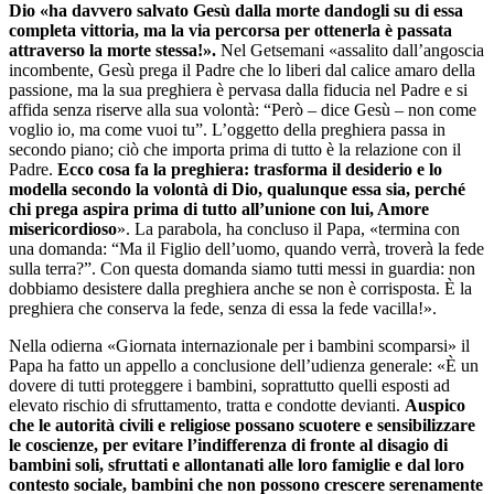
Dio «ha davvero salvato Gesù dalla morte dandogli su di essa
completa vittoria, ma la via percorsa per ottenerla è passata
attraverso la morte stessa!».
Nel Getsemani «assalito dall’angoscia
incombente, Gesù prega il Padre che lo liberi dal calice amaro della
passione, ma la sua preghiera è pervasa dalla fiducia nel Padre e si
affida senza riserve alla sua volontà: “Però – dice Gesù – non come
voglio io, ma come vuoi tu”. L’oggetto della preghiera passa in
secondo piano; ciò che importa prima di tutto è la relazione con il
Padre.
Ecco cosa fa la preghiera: trasforma il desiderio e lo
modella secondo la volontà di Dio, qualunque essa sia, perché
chi prega aspira prima di tutto all’unione con lui, Amore
misericordioso
». La parabola, ha concluso il Papa, «termina con
una domanda: “Ma il Figlio dell’uomo, quando verrà, troverà la fede
sulla terra?”. Con questa domanda siamo tutti messi in guardia: non
dobbiamo desistere dalla preghiera anche se non è corrisposta. È la
preghiera che conserva la fede, senza di essa la fede vacilla!».
Nella odierna «Giornata internazionale per i bambini scomparsi» il
Papa ha fatto un appello a conclusione dell’udienza generale: «È un
dovere di tutti proteggere i bambini, soprattutto quelli esposti ad
elevato rischio di sfruttamento, tratta e condotte devianti.
Auspico
che le autorità civili e religiose possano scuotere e sensibilizzare
le coscienze, per evitare l’indifferenza di fronte al disagio di
bambini soli, sfruttati e allontanati alle loro famiglie e dal loro
contesto sociale, bambini che non possono crescere serenamente