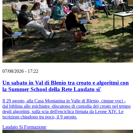
07/08/2026 - 17:22
Un sabato in Val di Blenio tra creato e algoritmi con
la Summer School della Rete Laudato si'
Il 29 agosto, alla Casa Montanina in Valle di Blenio, cinque voci -
dal biblista allo psichiatra -discutono di custodia del creato nel tempo
degli algoritmi, sulla scia dell'enciclica firmata da Leone XIV. Le
iscrizioni chiudono tra poco, il 9 agosto.
Laudato Si
Formazione