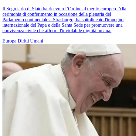
Il Segretario di Stato ha ricevuto l’Ordine al merito europeo. Alla
cerimonia di conferimento in occasione della plenaria del
Parlamento continentale a Strasburgo, ha sottolineato l'impegno
internazionale del Papa e della Santa Sede per promuovere una
convivenza civile che affermi l'inviolabile dignità umana.
Europa
Diritti Umani