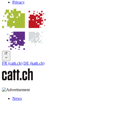
Privacy
IT
FR (cath.ch)
DE (kath.ch)
News