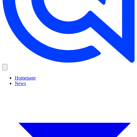
Homepage
News