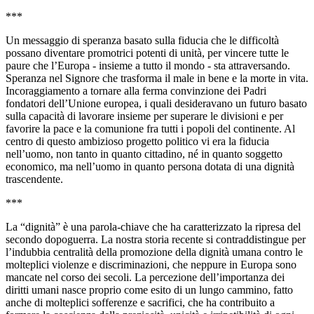
***
Un messaggio di speranza basato sulla fiducia che le difficoltà
possano diventare promotrici potenti di unità, per vincere tutte le
paure che l’Europa - insieme a tutto il mondo - sta attraversando.
Speranza nel Signore che trasforma il male in bene e la morte in vita.
Incoraggiamento a tornare alla ferma convinzione dei Padri
fondatori dell’Unione europea, i quali desideravano un futuro basato
sulla capacità di lavorare insieme per superare le divisioni e per
favorire la pace e la comunione fra tutti i popoli del continente. Al
centro di questo ambizioso progetto politico vi era la fiducia
nell’uomo, non tanto in quanto cittadino, né in quanto soggetto
economico, ma nell’uomo in quanto persona dotata di una dignità
trascendente.
***
La “dignità” è una parola-chiave che ha caratterizzato la ripresa del
secondo dopoguerra. La nostra storia recente si contraddistingue per
l’indubbia centralità della promozione della dignità umana contro le
molteplici violenze e discriminazioni, che neppure in Europa sono
mancate nel corso dei secoli. La percezione dell’importanza dei
diritti umani nasce proprio come esito di un lungo cammino, fatto
anche di molteplici sofferenze e sacrifici, che ha contribuito a