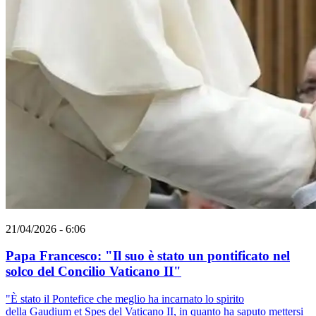
21/04/2026 - 6:06
Papa Francesco: "Il suo è stato un pontificato nel
solco del Concilio Vaticano II"
"È stato il Pontefice che meglio ha incarnato lo spirito
della Gaudium et Spes del Vaticano II, in quanto ha saputo mettersi