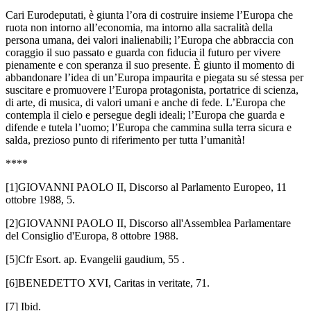
Cari Eurodeputati, è giunta l’ora di costruire insieme l’Europa che
ruota non intorno all’economia, ma intorno alla sacralità della
persona umana, dei valori inalienabili; l’Europa che abbraccia con
coraggio il suo passato e guarda con fiducia il futuro per vivere
pienamente e con speranza il suo presente. È giunto il momento di
abbandonare l’idea di un’Europa impaurita e piegata su sé stessa per
suscitare e promuovere l’Europa protagonista, portatrice di scienza,
di arte, di musica, di valori umani e anche di fede. L’Europa che
contempla il cielo e persegue degli ideali; l’Europa che guarda e
difende e tutela l’uomo; l’Europa che cammina sulla terra sicura e
salda, prezioso punto di riferimento per tutta l’umanità!
****
[1]GIOVANNI PAOLO II, Discorso al Parlamento Europeo, 11
ottobre 1988, 5.
[2]GIOVANNI PAOLO II, Discorso all'Assemblea Parlamentare
del Consiglio d'Europa, 8 ottobre 1988.
[5]Cfr Esort. ap. Evangelii gaudium, 55 .
[6]BENEDETTO XVI, Caritas in veritate, 71.
[7] Ibid.