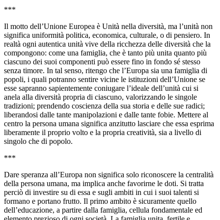
***
Il motto dell’Unione Europea è Unità nella diversità, ma l’unità non
significa uniformità politica, economica, culturale, o di pensiero. In
realtà ogni autentica unità vive della ricchezza delle diversità che la
compongono: come una famiglia, che è tanto più unita quanto più
ciascuno dei suoi componenti può essere fino in fondo sé stesso
senza timore. In tal senso, ritengo che l’Europa sia una famiglia di
popoli, i quali potranno sentire vicine le istituzioni dell’Unione se
esse sapranno sapientemente coniugare l’ideale dell’unità cui si
anela alla diversità propria di ciascuno, valorizzando le singole
tradizioni; prendendo coscienza della sua storia e delle sue radici;
liberandosi dalle tante manipolazioni e dalle tante fobie. Mettere al
centro la persona umana significa anzitutto lasciare che essa esprima
liberamente il proprio volto e la propria creatività, sia a livello di
singolo che di popolo.
***
Dare speranza all’Europa non significa solo riconoscere la centralità
della persona umana, ma implica anche favorirne le doti. Si tratta
perciò di investire su di essa e sugli ambiti in cui i suoi talenti si
formano e portano frutto. Il primo ambito è sicuramente quello
dell’educazione, a partire dalla famiglia, cellula fondamentale ed
elemento prezioso di ogni società. La famiglia unita, fertile e