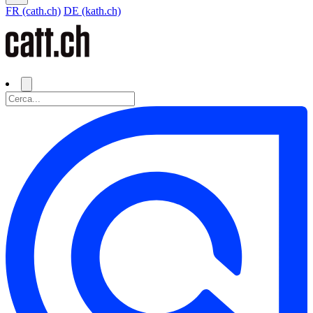
FR (cath.ch)
DE (kath.ch)