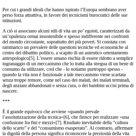
Per cui i grandi ideali che hanno ispirato l’Europa sembrano aver
perso forza attrattiva, in favore dei tecnicismi burocratici delle sue
istituzioni.
A ciò si associano alcuni stili di vita un po’ egoisti, caratterizzati da
un’opulenza ormai insostenibile e spesso indifferente nei confronti
del mondo circostante, soprattutto dei più poveri. Si constata con
rammarico un prevalere delle questioni tecniche ed economiche al
centro del dibattito politico, a scapito di un autentico orientamento
antropologico[5]. L’essere umano rischia di essere ridotto a semplice
ingranaggio di un meccanismo che lo tratta alla stregua di un bene di
consumo da utilizzare, così che - lo notiamo purtroppo spesso -
quando la vita non è funzionale a tale meccanismo viene scartata
senza troppe remore, come nel caso dei malati, dei malati terminali,
degli anziani abbandonati e senza cura, o dei bambini uccisi prima di
nascere.
***
È il grande equivoco che avviene «quando prevale
l’assolutizzazione della tecnica»[6], che finisce per realizzare «una
confusione fra fini e mezzi»[7]. Risultato inevitabile della “cultura
dello scarto” e del “consumismo esasperato”. Al contrario, affermare
la dignità della persona significa riconoscere la preziosità della vita