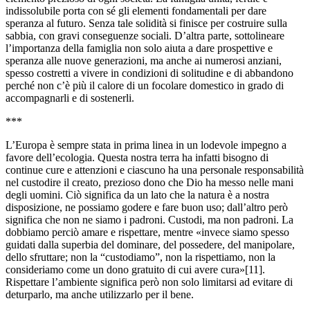
indissolubile porta con sé gli elementi fondamentali per dare
speranza al futuro. Senza tale solidità si finisce per costruire sulla
sabbia, con gravi conseguenze sociali. D’altra parte, sottolineare
l’importanza della famiglia non solo aiuta a dare prospettive e
speranza alle nuove generazioni, ma anche ai numerosi anziani,
spesso costretti a vivere in condizioni di solitudine e di abbandono
perché non c’è più il calore di un focolare domestico in grado di
accompagnarli e di sostenerli.
***
L’Europa è sempre stata in prima linea in un lodevole impegno a
favore dell’ecologia. Questa nostra terra ha infatti bisogno di
continue cure e attenzioni e ciascuno ha una personale responsabilità
nel custodire il creato, prezioso dono che Dio ha messo nelle mani
degli uomini. Ciò significa da un lato che la natura è a nostra
disposizione, ne possiamo godere e fare buon uso; dall’altro però
significa che non ne siamo i padroni. Custodi, ma non padroni. La
dobbiamo perciò amare e rispettare, mentre «invece siamo spesso
guidati dalla superbia del dominare, del possedere, del manipolare,
dello sfruttare; non la “custodiamo”, non la rispettiamo, non la
consideriamo come un dono gratuito di cui avere cura»[11].
Rispettare l’ambiente significa però non solo limitarsi ad evitare di
deturparlo, ma anche utilizzarlo per il bene.