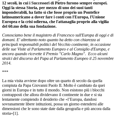
12 secoli, in cui i Successori di Pietro furono sempre europei.
Oggi la stessa Storia, per mezzo di uno dei suoi tanti
imponderabili, ha fatto sì che fosse proprio un Pontefice
latinoamericano a dover fare i conti con l'Europa, l'Unione
Europea e la crisi odierna, che l'attanaglia proprio alla vigilia
del 60.mo della sua fondazione.
Conosciamo bene il magistero di Francesco sull'Europa di oggi e di
domani. E' altrettanto noto quanto ha detto con chiarezza ai
principali responsabili politici del Vecchio continente, in occasione
delle sue Visite al Parlamento Europeo e al Consiglio d'Europa, e
ancora quando ricevette il Premio "Carlo Magno". Ecco alcuni
stralci del discorso del Papa al Parlamento Europeo il 25 novembre
2014.
***
La mia visita avviene dopo oltre un quarto di secolo da quella
compiuta da Papa Giovanni Paolo II. Molto è cambiato da quei
giorni in Europa e in tutto il mondo. Non esistono più i blocchi
contrapposti che allora dividevano il continente in due e si sta
lentamente compiendo il desiderio che «l’Europa, dandosi
sovranamente libere istituzioni, possa un giorno estendersi alle
dimensioni che le sono state date dalla geografia e più ancora dalla
storia»[1].