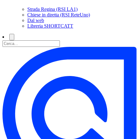
Strada Regina (RSI LA1)
Chiese in diretta (RSI ReteUno)
Dal web
Libreria SHORTCATT