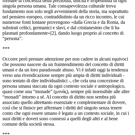
formare la coscienza della preziosità, unicità e irripetibilità di ogni
singola persona umana. Tale consapevolezza culturale trova
fondamento non solo negli avvenimenti della storia, ma soprattutto
nel pensiero europeo, contraddistinto da un ricco incontro, le cui
numerose fonti lontane provengono «dalla Grecia e da Roma, da
substrati celtici, germanici e slavi, e dal cristianesimo che li ha
plasmati profondamente»[2], dando luogo proprio al concetto di
“persona”.
***
Occorre però prestare attenzione per non cadere in alcuni equivoci
che possono nascere da un fraintendimento del concetto di diritti
umani e da un loro paradossale abuso. Vi è infatti oggi la tendenza
verso una rivendicazione sempre più ampia di diritti individuali -
sono tentato di dire individualistici -, che cela una concezione di
persona umana staccata da ogni contesto sociale e antropologico,
quasi come una “monade” (μονάς), sempre più insensibile alle altre
“monadi” intorno a sé. Al concetto di diritto non sembra più
associato quello altrettanto essenziale e complementare di dovere,
così che si finisce per affermare i diritti del singolo senza tenere
conto che ogni essere umano è legato a un contesto sociale, in cui i
suoi diritti e doveri sono connessi a quelli degli altri e al bene
comune della società stessa.
***