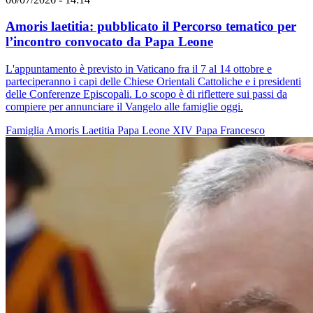
Amoris laetitia: pubblicato il Percorso tematico per
l’incontro convocato da Papa Leone
L'appuntamento è previsto in Vaticano fra il 7 al 14 ottobre e
parteciperanno i capi delle Chiese Orientali Cattoliche e i presidenti
delle Conferenze Episcopali. Lo scopo è di riflettere sui passi da
compiere per annunciare il Vangelo alle famiglie oggi.
Famiglia
Amoris Laetitia
Papa Leone XIV
Papa Francesco