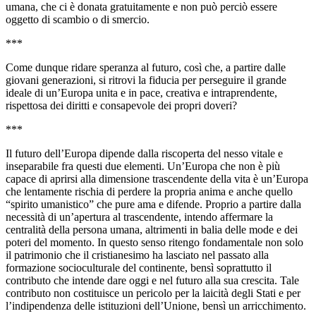
umana, che ci è donata gratuitamente e non può perciò essere
oggetto di scambio o di smercio.
***
Come dunque ridare speranza al futuro, così che, a partire dalle
giovani generazioni, si ritrovi la fiducia per perseguire il grande
ideale di un’Europa unita e in pace, creativa e intraprendente,
rispettosa dei diritti e consapevole dei propri doveri?
***
Il futuro dell’Europa dipende dalla riscoperta del nesso vitale e
inseparabile fra questi due elementi. Un’Europa che non è più
capace di aprirsi alla dimensione trascendente della vita è un’Europa
che lentamente rischia di perdere la propria anima e anche quello
“spirito umanistico” che pure ama e difende. Proprio a partire dalla
necessità di un’apertura al trascendente, intendo affermare la
centralità della persona umana, altrimenti in balia delle mode e dei
poteri del momento. In questo senso ritengo fondamentale non solo
il patrimonio che il cristianesimo ha lasciato nel passato alla
formazione socioculturale del continente, bensì soprattutto il
contributo che intende dare oggi e nel futuro alla sua crescita. Tale
contributo non costituisce un pericolo per la laicità degli Stati e per
l’indipendenza delle istituzioni dell’Unione, bensì un arricchimento.