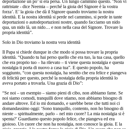
deportazione un po’ si era persa. Un lungo cammino questo. ‘Non vi
rattristate - dice Neemia – perché la gioia del Signore è la vostra
forza’. E’ la gioia che dà il Signore quando troviamo la nostra
identità. E la nostra identità si perde nel cammino, si perde in tante
deportazioni o autodeportazioni nostre, quando facciamo un nido
qua, un nido là, un nido… e non nella casa del Signore. Trovare la
propria identità”.
Solo in Dio troviamo la nostra vera identità
Il Papa si chiede dunque in che modo si possa trovare la propria
identità. “Quando tu hai perso quello che era tuo, la tua casa, quello
che era proprio tuo – ha rilevato – ti viene questa nostalgia e questa
nostalgia ti porta di nuovo a casa tua”. E questo popolo, ha
soggiunto, “con questa nostalgia, ha sentito che era felice e piangeva
di felicità per questo, perché la nostalgia della propria identità lo
aveva portato a trovarla. Una grazia di Dio”:
“Se noi – un esempio – siamo pieni di cibo, non abbiamo fame. Se
noi siamo comodi, tranquilli dove stiamo, non abbiamo bisogno di
andare altrove. Ed io mi domando, e sarebbe bene che tutti noi ci
domandassimo oggi: ‘Sono tranquillo, contento, non ho bisogno di
niente – spiritualmente, parlo – nel mio cuore? La mia nostalgia si è
spenta?’ Guardiamo questo popolo felice, che piangeva ed era
gioioso. Un cuore che non ha nostalgia, non conosce la gioia. E la