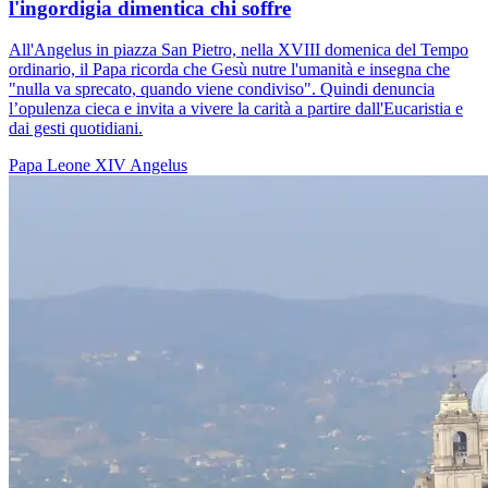
l'ingordigia dimentica chi soffre
All'Angelus in piazza San Pietro, nella XVIII domenica del Tempo
ordinario, il Papa ricorda che Gesù nutre l'umanità e insegna che
"nulla va sprecato, quando viene condiviso". Quindi denuncia
l’opulenza cieca e invita a vivere la carità a partire dall'Eucaristia e
dai gesti quotidiani.
Papa Leone XIV
Angelus