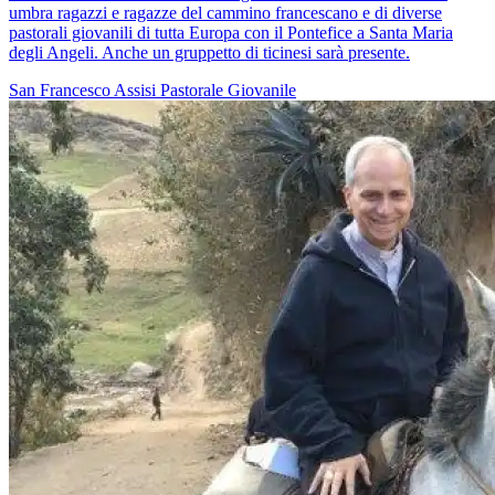
umbra ragazzi e ragazze del cammino francescano e di diverse
pastorali giovanili di tutta Europa con il Pontefice a Santa Maria
degli Angeli. Anche un gruppetto di ticinesi sarà presente.
San Francesco
Assisi
Pastorale Giovanile