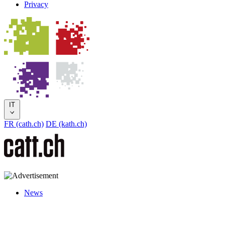
Privacy
IT
FR (cath.ch)
DE (kath.ch)
News