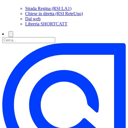
Strada Regina (RSI LA1)
Chiese in diretta (RSI ReteUno)
Dal web
Libreria SHORTCATT