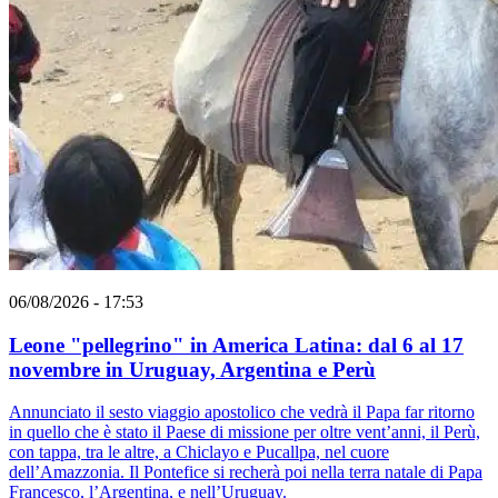
06/08/2026 - 17:53
Leone "pellegrino" in America Latina: dal 6 al 17
novembre in Uruguay, Argentina e Perù
Annunciato il sesto viaggio apostolico che vedrà il Papa far ritorno
in quello che è stato il Paese di missione per oltre vent’anni, il Perù,
con tappa, tra le altre, a Chiclayo e Pucallpa, nel cuore
dell’Amazzonia. Il Pontefice si recherà poi nella terra natale di Papa
Francesco, l’Argentina, e nell’Uruguay.