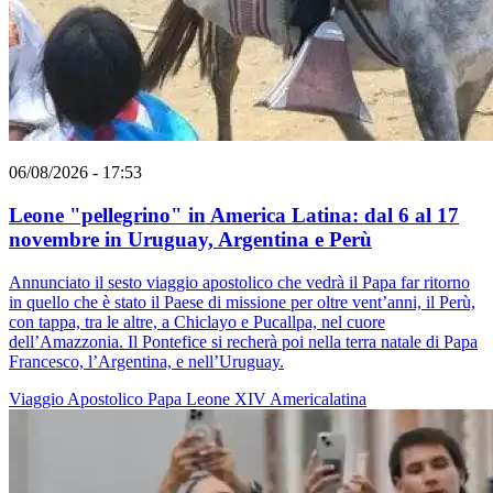
06/08/2026 - 17:53
Leone "pellegrino" in America Latina: dal 6 al 17
novembre in Uruguay, Argentina e Perù
Annunciato il sesto viaggio apostolico che vedrà il Papa far ritorno
in quello che è stato il Paese di missione per oltre vent’anni, il Perù,
con tappa, tra le altre, a Chiclayo e Pucallpa, nel cuore
dell’Amazzonia. Il Pontefice si recherà poi nella terra natale di Papa
Francesco, l’Argentina, e nell’Uruguay.
Viaggio Apostolico
Papa Leone XIV
Americalatina