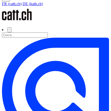
FR (cath.ch)
DE (kath.ch)