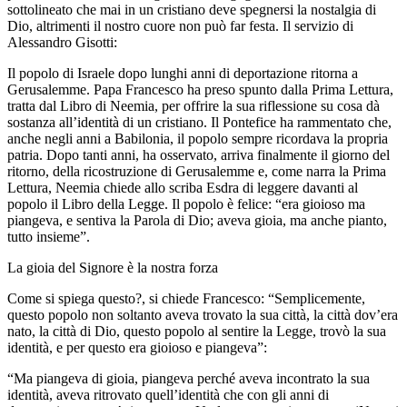
sottolineato che mai in un cristiano deve spegnersi la nostalgia di
Dio, altrimenti il nostro cuore non può far festa. Il servizio di
Alessandro Gisotti:
Il popolo di Israele dopo lunghi anni di deportazione ritorna a
Gerusalemme. Papa Francesco ha preso spunto dalla Prima Lettura,
tratta dal Libro di Neemia, per offrire la sua riflessione su cosa dà
sostanza all’identità di un cristiano. Il Pontefice ha rammentato che,
anche negli anni a Babilonia, il popolo sempre ricordava la propria
patria. Dopo tanti anni, ha osservato, arriva finalmente il giorno del
ritorno, della ricostruzione di Gerusalemme e, come narra la Prima
Lettura, Neemia chiede allo scriba Esdra di leggere davanti al
popolo il Libro della Legge. Il popolo è felice: “era gioioso ma
piangeva, e sentiva la Parola di Dio; aveva gioia, ma anche pianto,
tutto insieme”.
La gioia del Signore è la nostra forza
Come si spiega questo?, si chiede Francesco: “Semplicemente,
questo popolo non soltanto aveva trovato la sua città, la città dov’era
nato, la città di Dio, questo popolo al sentire la Legge, trovò la sua
identità, e per questo era gioioso e piangeva”:
“Ma piangeva di gioia, piangeva perché aveva incontrato la sua
identità, aveva ritrovato quell’identità che con gli anni di