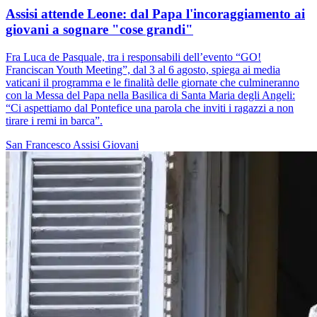
Assisi attende Leone: dal Papa l'incoraggiamento ai
giovani a sognare "cose grandi"
Fra Luca de Pasquale, tra i responsabili dell’evento “GO!
Franciscan Youth Meeting”, dal 3 al 6 agosto, spiega ai media
vaticani il programma e le finalità delle giornate che culmineranno
con la Messa del Papa nella Basilica di Santa Maria degli Angeli:
“Ci aspettiamo dal Pontefice una parola che inviti i ragazzi a non
tirare i remi in barca”.
San Francesco
Assisi
Giovani