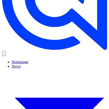
Homepage
News