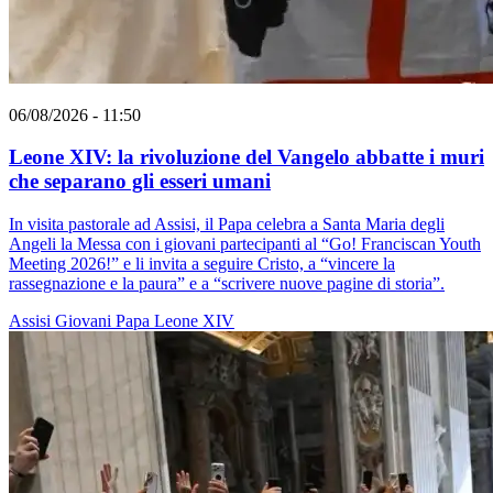
06/08/2026 - 11:50
Leone XIV: la rivoluzione del Vangelo abbatte i muri
che separano gli esseri umani
In visita pastorale ad Assisi, il Papa celebra a Santa Maria degli
Angeli la Messa con i giovani partecipanti al “Go! Franciscan Youth
Meeting 2026!” e li invita a seguire Cristo, a “vincere la
rassegnazione e la paura” e a “scrivere nuove pagine di storia”.
Assisi
Giovani
Papa Leone XIV