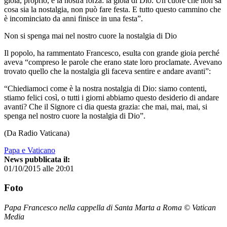
gioia, proprio, è la nostra forza: la gioia di Dio. Un cuore che non sa
cosa sia la nostalgia, non può fare festa. E tutto questo cammino che
è incominciato da anni finisce in una festa”.
Non si spenga mai nel nostro cuore la nostalgia di Dio
Il popolo, ha rammentato Francesco, esulta con grande gioia perché
aveva “compreso le parole che erano state loro proclamate. Avevano
trovato quello che la nostalgia gli faceva sentire e andare avanti”:
“Chiediamoci come è la nostra nostalgia di Dio: siamo contenti,
stiamo felici così, o tutti i giorni abbiamo questo desiderio di andare
avanti? Che il Signore ci dia questa grazia: che mai, mai, mai, si
spenga nel nostro cuore la nostalgia di Dio”.
(Da Radio Vaticana)
Papa e Vaticano
News pubblicata il:
01/10/2015 alle 20:01
Foto
Papa Francesco nella cappella di Santa Marta a Roma © Vatican
Media