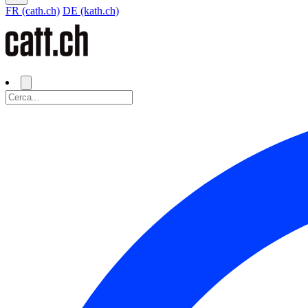
FR (cath.ch)
DE (kath.ch)