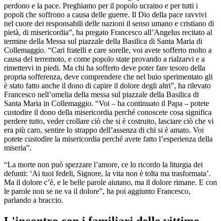
perdono e la pace. Preghiamo per il popolo ucraino e per tutti i
popoli che soffrono a causa delle guerre. Il Dio della pace ravvivi
nel cuore dei responsabili delle nazioni il senso umano e cristiano di
pietà, di misericordia”, ha pregato Francesco all’Angelus recitato al
termine della Messa sul piazzale della Basilica di Santa Maria di
Collemaggio. “Cari fratelli e care sorelle, voi avete sofferto molto a
causa del terremoto, e come popolo state provando a rialzarvi e a
rimettervi in piedi. Ma chi ha sofferto deve poter fare tesoro della
propria sofferenza, deve comprendere che nel buio sperimentato gli
è stato fatto anche il dono di capire il dolore degli altri”, ha rilevato
Francesco nell’omelia della messa sul piazzale della Basilica di
Santa Maria in Collemaggio. “Voi – ha continuato il Papa – potete
custodire il dono della misericordia perché conoscete cosa significa
perdere tutto, veder crollare ciò che si è costruito, lasciare ciò che vi
era più caro, sentire lo strappo dell’assenza di chi si è amato. Voi
potete custodire la misericordia perché avete fatto l’esperienza della
miseria”.
“La morte non può spezzare l’amore, ce lo ricordo la liturgia dei
defunti: ‘Ai tuoi fedeli, Signore, la vita non è tolta ma trasformata’.
Ma il dolore c’è, e le belle parole aiutano, ma il dolore rimane. E con
le parole non se ne va il dolore”, ha poi aggiunto Francesco,
parlando a braccio.