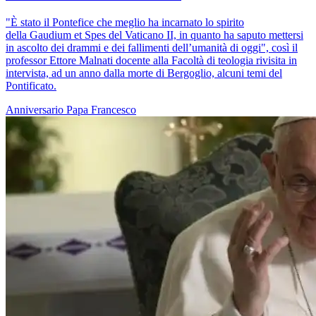
"È stato il Pontefice che meglio ha incarnato lo spirito
della Gaudium et Spes del Vaticano II, in quanto ha saputo mettersi
in ascolto dei drammi e dei fallimenti dell’umanità di oggi", così il
professor Ettore Malnati docente alla Facoltà di teologia rivisita in
intervista, ad un anno dalla morte di Bergoglio, alcuni temi del
Pontificato.
Anniversario
Papa Francesco