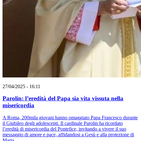
27/04/2025 - 16:11
Parolin: l’eredità del Papa sia vita vissuta nella
misericordia
A Roma, 200mila giovani hanno omaggiato Papa Francesco durante
il Giubileo degli adolescenti. Il cardinale Parolin ha ricordato
l’eredità di misericordia del Pontefice, invitando a vivere il suo
messaggio di amore e pace, affidandosi a Gesù e alla protezione di
Maria.