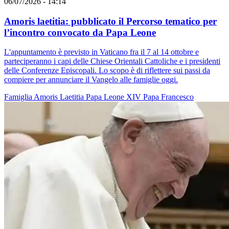
06/07/2026 - 14:14
Amoris laetitia: pubblicato il Percorso tematico per
l’incontro convocato da Papa Leone
L'appuntamento è previsto in Vaticano fra il 7 al 14 ottobre e
parteciperanno i capi delle Chiese Orientali Cattoliche e i presidenti
delle Conferenze Episcopali. Lo scopo è di riflettere sui passi da
compiere per annunciare il Vangelo alle famiglie oggi.
Famiglia
Amoris Laetitia
Papa Leone XIV
Papa Francesco