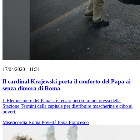
17/04/2020 - 11:31
Il cardinal Krajewski porta il conforto del Papa ai
senza dimora di Roma
L'Elemosiniere del Papa si è recato, ieri sera, nei pressi della
Stazione Termini della capitale per distribuire mascherine e cibo ai
poveri.
Misericordia
Roma
Povertà
Papa Francesco