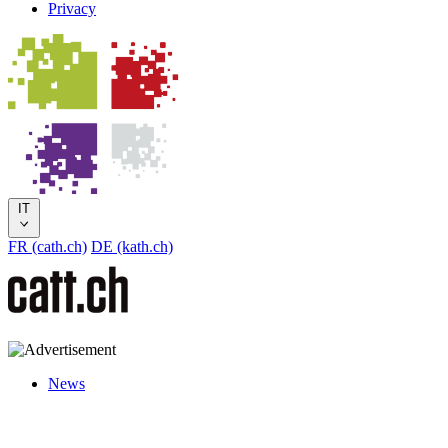
Privacy
IT
FR (cath.ch)
DE (kath.ch)
News