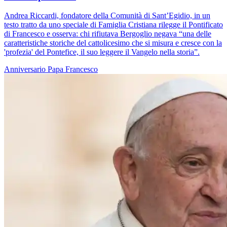
Andrea Riccardi, fondatore della Comunità di Sant’Egidio, in un
testo tratto da uno speciale di Famiglia Cristiana rilegge il Pontificato
di Francesco e osserva: chi rifiutava Bergoglio negava “una delle
caratteristiche storiche del cattolicesimo che si misura e cresce con la
'profezia' del Pontefice, il suo leggere il Vangelo nella storia”.
Anniversario
Papa Francesco