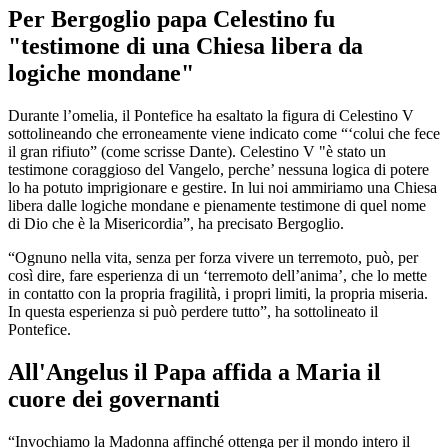
Per Bergoglio papa Celestino fu
"testimone di una Chiesa libera da
logiche mondane"
Durante l’omelia, il Pontefice ha esaltato la figura di Celestino V
sottolineando che erroneamente viene indicato come “‘colui che fece
il gran rifiuto” (come scrisse Dante). Celestino V "è stato un
testimone coraggioso del Vangelo, perche’ nessuna logica di potere
lo ha potuto imprigionare e gestire. In lui noi ammiriamo una Chiesa
libera dalle logiche mondane e pienamente testimone di quel nome
di Dio che è la Misericordia”, ha precisato Bergoglio.
“Ognuno nella vita, senza per forza vivere un terremoto, può, per
così dire, fare esperienza di un ‘terremoto dell’anima’, che lo mette
in contatto con la propria fragilità, i propri limiti, la propria miseria.
In questa esperienza si può perdere tutto”, ha sottolineato il
Pontefice.
All'Angelus il Papa affida a Maria il
cuore dei governanti
“Invochiamo la Madonna affinché ottenga per il mondo intero il