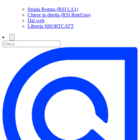
Strada Regina (RSI LA1)
Chiese in diretta (RSI ReteUno)
Dal web
Libreria SHORTCATT