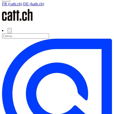
FR (cath.ch)
DE (kath.ch)