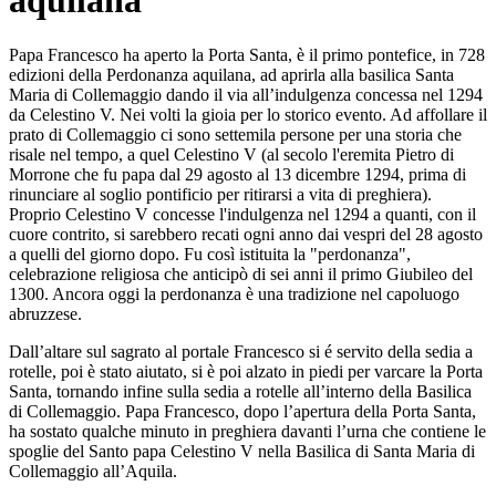
aquilana
Papa Francesco ha aperto la Porta Santa, è il primo pontefice, in 728
edizioni della Perdonanza aquilana, ad aprirla alla basilica Santa
Maria di Collemaggio dando il via all’indulgenza concessa nel 1294
da Celestino V. Nei volti la gioia per lo storico evento. Ad affollare il
prato di Collemaggio ci sono settemila persone per una storia che
risale nel tempo, a quel Celestino V (al secolo l'eremita Pietro di
Morrone che fu papa dal 29 agosto al 13 dicembre 1294, prima di
rinunciare al soglio pontificio per ritirarsi a vita di preghiera).
Proprio Celestino V concesse l'indulgenza nel 1294 a quanti, con il
cuore contrito, si sarebbero recati ogni anno dai vespri del 28 agosto
a quelli del giorno dopo. Fu così istituita la "perdonanza",
celebrazione religiosa che anticipò di sei anni il primo Giubileo del
1300. Ancora oggi la perdonanza è una tradizione nel capoluogo
abruzzese.
Dall’altare sul sagrato al portale Francesco si é servito della sedia a
rotelle, poi è stato aiutato, si è poi alzato in piedi per varcare la Porta
Santa, tornando infine sulla sedia a rotelle all’interno della Basilica
di Collemaggio. Papa Francesco, dopo l’apertura della Porta Santa,
ha sostato qualche minuto in preghiera davanti l’urna che contiene le
spoglie del Santo papa Celestino V nella Basilica di Santa Maria di
Collemaggio all’Aquila.