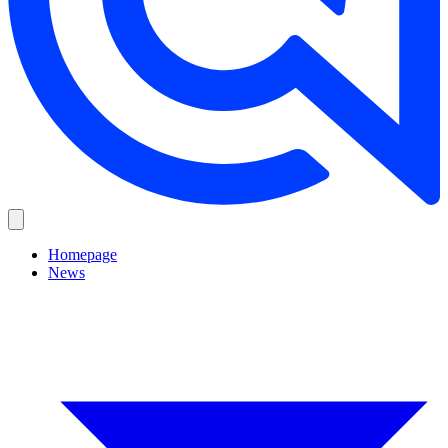
Homepage
News