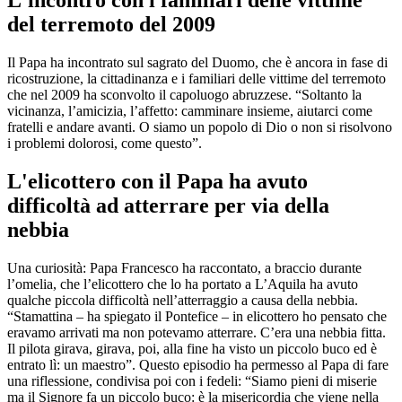
L'incontro con i familiari delle vittime
del terremoto del 2009
Il Papa ha incontrato sul sagrato del Duomo, che è ancora in fase di
ricostruzione, la cittadinanza e i familiari delle vittime del terremoto
che nel 2009 ha sconvolto il capoluogo abruzzese. “Soltanto la
vicinanza, l’amicizia, l’affetto: camminare insieme, aiutarci come
fratelli e andare avanti. O siamo un popolo di Dio o non si risolvono
i problemi dolorosi, come questo”.
L'elicottero con il Papa ha avuto
difficoltà ad atterrare per via della
nebbia
Una curiosità: Papa Francesco ha raccontato, a braccio durante
l’omelia, che l’elicottero che lo ha portato a L’Aquila ha avuto
qualche piccola difficoltà nell’atterraggio a causa della nebbia.
“Stamattina – ha spiegato il Pontefice – in elicottero ho pensato che
eravamo arrivati ma non potevamo atterrare. C’era una nebbia fitta.
Il pilota girava, girava, poi, alla fine ha visto un piccolo buco ed è
entrato lì: un maestro”. Questo episodio ha permesso al Papa di fare
una riflessione, condivisa poi con i fedeli: “Siamo pieni di miserie
ma il Signore fa un piccolo buco: è la misericordia che viene nella