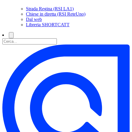
Strada Regina (RSI LA1)
Chiese in diretta (RSI ReteUno)
Dal web
Libreria SHORTCATT