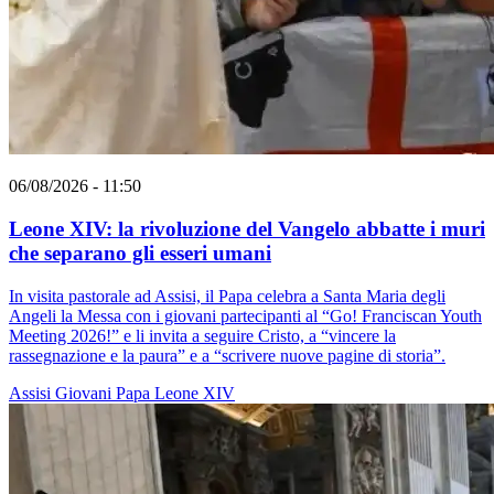
06/08/2026 - 11:50
Leone XIV: la rivoluzione del Vangelo abbatte i muri
che separano gli esseri umani
In visita pastorale ad Assisi, il Papa celebra a Santa Maria degli
Angeli la Messa con i giovani partecipanti al “Go! Franciscan Youth
Meeting 2026!” e li invita a seguire Cristo, a “vincere la
rassegnazione e la paura” e a “scrivere nuove pagine di storia”.
Assisi
Giovani
Papa Leone XIV