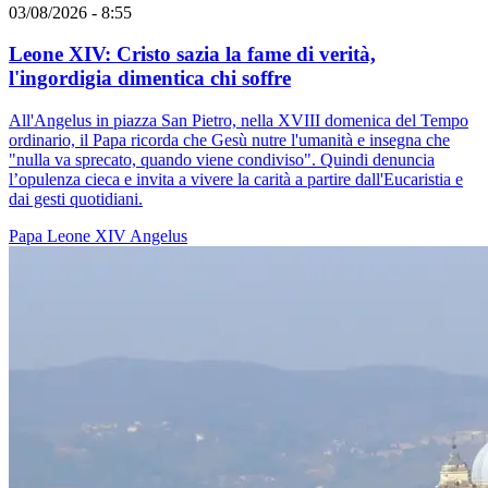
03/08/2026 - 8:55
Leone XIV: Cristo sazia la fame di verità,
l'ingordigia dimentica chi soffre
All'Angelus in piazza San Pietro, nella XVIII domenica del Tempo
ordinario, il Papa ricorda che Gesù nutre l'umanità e insegna che
"nulla va sprecato, quando viene condiviso". Quindi denuncia
l’opulenza cieca e invita a vivere la carità a partire dall'Eucaristia e
dai gesti quotidiani.
Papa Leone XIV
Angelus