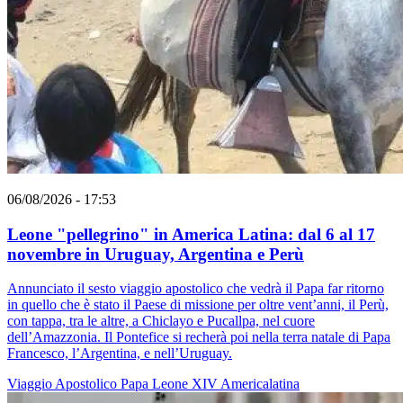
06/08/2026 - 17:53
Leone "pellegrino" in America Latina: dal 6 al 17
novembre in Uruguay, Argentina e Perù
Annunciato il sesto viaggio apostolico che vedrà il Papa far ritorno
in quello che è stato il Paese di missione per oltre vent’anni, il Perù,
con tappa, tra le altre, a Chiclayo e Pucallpa, nel cuore
dell’Amazzonia. Il Pontefice si recherà poi nella terra natale di Papa
Francesco, l’Argentina, e nell’Uruguay.
Viaggio Apostolico
Papa Leone XIV
Americalatina