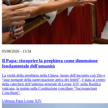
05/08/2026 - 13:34
Il Papa: riscoprire la preghiera come dimensione
fondamentale dell'umanità
La verità della preghiera nella Chiesa, luogo dell’incontro con Dio e
“asse portante della partecipazione attiva dei fedeli”, è stata al centro
della catechesi dell’udienza generale di Leone XIV nella Basilica
vaticana, la quinta sulla Costituzione conciliare “Sacrosanctum
Concilium”.
Udienza
Papa Leone XIV