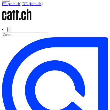
FR (cath.ch)
DE (kath.ch)