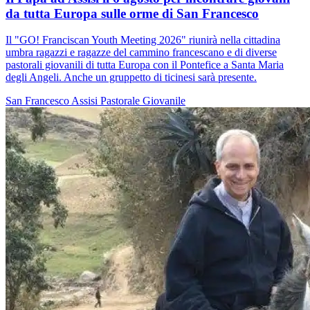
da tutta Europa sulle orme di San Francesco
Il "GO! Franciscan Youth Meeting 2026" riunirà nella cittadina
umbra ragazzi e ragazze del cammino francescano e di diverse
pastorali giovanili di tutta Europa con il Pontefice a Santa Maria
degli Angeli. Anche un gruppetto di ticinesi sarà presente.
San Francesco
Assisi
Pastorale Giovanile