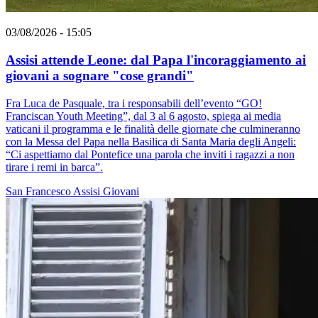
03/08/2026 - 15:05
Assisi attende Leone: dal Papa l'incoraggiamento ai
giovani a sognare "cose grandi"
Fra Luca de Pasquale, tra i responsabili dell’evento “GO!
Franciscan Youth Meeting”, dal 3 al 6 agosto, spiega ai media
vaticani il programma e le finalità delle giornate che culmineranno
con la Messa del Papa nella Basilica di Santa Maria degli Angeli:
“Ci aspettiamo dal Pontefice una parola che inviti i ragazzi a non
tirare i remi in barca”.
San Francesco
Assisi
Giovani