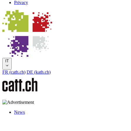
Privacy
IT
FR (cath.ch)
DE (kath.ch)
News