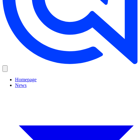
Homepage
News