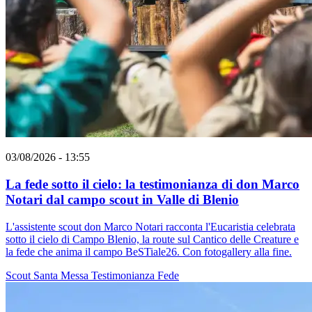
03/08/2026 - 13:55
La fede sotto il cielo: la testimonianza di don Marco
Notari dal campo scout in Valle di Blenio
L'assistente scout don Marco Notari racconta l'Eucaristia celebrata
sotto il cielo di Campo Blenio, la route sul Cantico delle Creature e
la fede che anima il campo BeSTiale26. Con fotogallery alla fine.
Scout
Santa Messa
Testimonianza
Fede