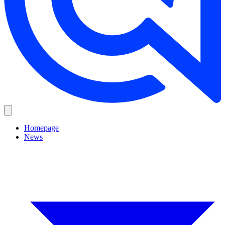
Homepage
News