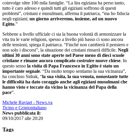
coinvolge oltre 100 mila famiglie. “La lira egiziana ha perso tanto,
tutto è caro adesso e quindi tutti gli egiziani soffrono di questi
problemi”, cristiani e musulmani, afferma il patriarca, “ma ho fiducia
negli egiziani;
un giorno arriveremo, insieme, ad un nuovo
Egitto
.”
Sebbene a livello ufficiale ci sia la buona volontà di armonizzare la
vita tra le varie religioni, spesso a livello più basso ci sono ancora
delle tensioni, spiega il patriarca. “Finché non cambierà il pensiero e
non solo i discorsi”, la situazione dei cristiani rimarrà difficile.
Negli
ultimi 30 anni sono state aperte nel Paese meno di dieci scuole
cristiane e rimane ancora complicato costruire nuove chiese
. In
questo senso
la visita di Papa Francesco in Egitto è stato un
importante segnale
. “Da molto tempo sentiamo la sua vicinanza”,
ha concluso Sidrak, “
la sua visita, la sua venuta, nonostante tutte
le difficoltà ha dato coraggio anche agli egiziani musulmani che
hanno visto e toccate da vicino la vicinanza del Papa della
pace
”.
Michele Raviart - News.va
Ticino e Grigionitaliano
News pubblicata il:
09/10/2017 alle 20:20
Tags