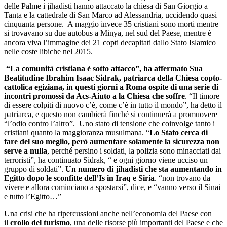
delle Palme i jihadisti hanno attaccato la chiesa di San Giorgio a
Tanta e la cattedrale di San Marco ad Alessandria, uccidendo quasi
cinquanta persone. A maggio invece 35 cristiani sono morti mentre
si trovavano su due autobus a Minya, nel sud del Paese, mentre è
ancora viva l’immagine dei 21 copti decapitati dallo Stato Islamico
nelle coste libiche nel 2015.
“La comunità cristiana è sotto attacco”, ha affermato Sua
Beatitudine Ibrahim Isaac Sidrak, patriarca della Chiesa copto-
cattolica egiziana, in questi giorni a Roma ospite di una serie di
incontri promossi da Acs-Aiuto a la Chiesa che soffre
. “Il timore
di essere colpiti di nuovo c’è, come c’è in tutto il mondo”, ha detto il
patriarca, e questo non cambierà finché si continuerà a promuovere
“l’odio contro l’altro”. Uno stato di tensione che coinvolge tanto i
cristiani quanto la maggioranza musulmana. “
Lo Stato cerca di
fare del suo meglio, però aumentare solamente la sicurezza non
serve a nulla
, perché persino i soldati, la polizia sono minacciati dai
terroristi”, ha continuato Sidrak, “ e ogni giorno viene ucciso un
gruppo di soldati”.
Un numero di jihadisti che sta aumentando in
Egitto dopo le sconfitte dell’Is in Iraq e Siria
. “non trovano da
vivere e allora cominciano a spostarsi”, dice, e “vanno verso il Sinai
e tutto l’Egitto…”
Una crisi che ha ripercussioni anche nell’economia del Paese con
il
crollo del turismo
, una delle risorse più importanti del Paese e che