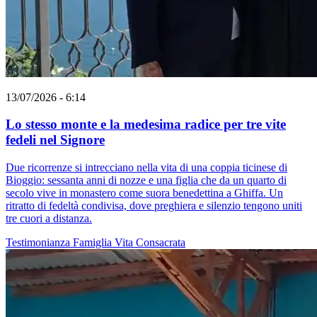
13/07/2026 - 6:14
Lo stesso monte e la medesima radice per tre vite
fedeli nel Signore
Due ricorrenze si intrecciano nella vita di una coppia ticinese di
Bioggio: sessanta anni di nozze e una figlia che da un quarto di
secolo vive in monastero come suora benedettina a Ghiffa. Un
ritratto di fedeltà condivisa, dove preghiera e silenzio tengono uniti
tre cuori a distanza.
Testimonianza
Famiglia
Vita Consacrata