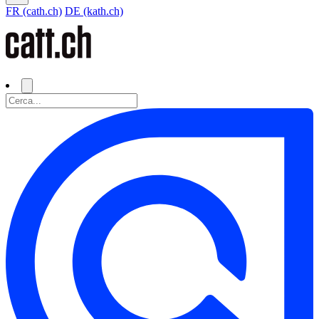
FR (cath.ch)
DE (kath.ch)