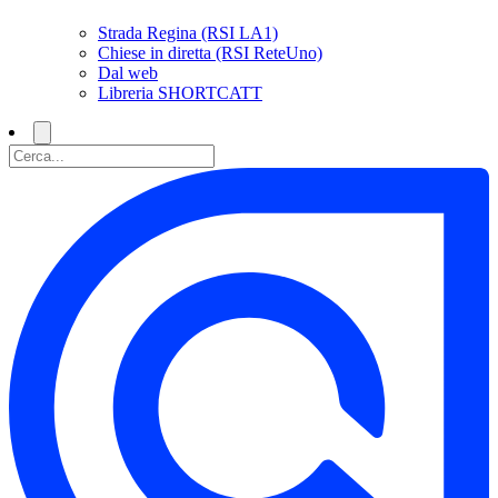
Strada Regina (RSI LA1)
Chiese in diretta (RSI ReteUno)
Dal web
Libreria SHORTCATT