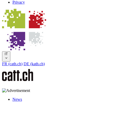
Privacy
IT
FR (cath.ch)
DE (kath.ch)
News