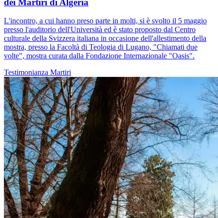
dei Martiri di Algeria
L'incontro, a cui hanno preso parte in molti, si è svolto il 5 maggio
presso l'auditorio dell'Università ed è stato proposto dal Centro
culturale della Svizzera italiana in occasione dell'allestimento della
mostra, presso la Facoltà di Teologia di Lugano, "Chiamati due
volte", mostra curata dalla Fondazione Internazionale "Oasis".
Testimonianza
Martiri