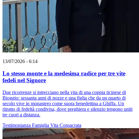
13/07/2026 - 6:14
Lo stesso monte e la medesima radice per tre vite
fedeli nel Signore
Due ricorrenze si intrecciano nella vita di una coppia ticinese di
Bioggio: sessanta anni di nozze e una figlia che da un quarto di
secolo vive in monastero come suora benedettina a Ghiffa. Un
ritratto di fedeltà condivisa, dove preghiera e silenzio tengono uniti
tre cuori a distanza.
Testimonianza
Famiglia
Vita Consacrata