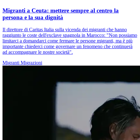
Migranti a Ceuta: mettere sempre al centro la
persona e la sua dignità
Il direttore di Caritas Italia sulla vicenda dei migranti che hanno
raggiunto le coste dell'exclave spagnola in Marocco: "Non possiamo
limitarci a domandarci come fermare le persone migranti, ma è più
importante chiederci come governare un fenomeno che continuerà
ad accompagnare le nostre società".
Migranti
Migrazioni