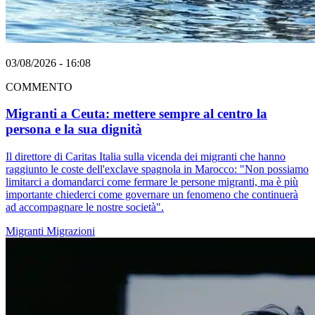
03/08/2026 - 16:08
COMMENTO
Migranti a Ceuta: mettere sempre al centro la
persona e la sua dignità
Il direttore di Caritas Italia sulla vicenda dei migranti che hanno
raggiunto le coste dell'exclave spagnola in Marocco: "Non possiamo
limitarci a domandarci come fermare le persone migranti, ma è più
importante chiederci come governare un fenomeno che continuerà
ad accompagnare le nostre società".
Migranti
Migrazioni