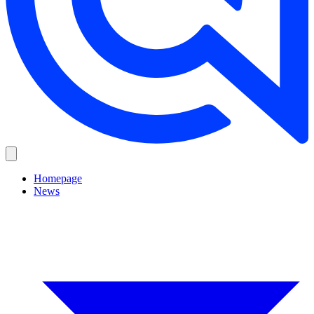
Homepage
News