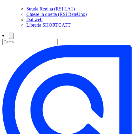
Strada Regina (RSI LA1)
Chiese in diretta (RSI ReteUno)
Dal web
Libreria SHORTCATT