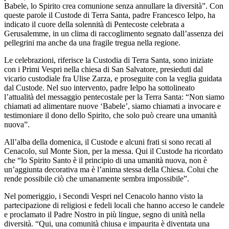
Babele, lo Spirito crea comunione senza annullare la diversità”. Con
queste parole il Custode di Terra Santa, padre Francesco Ielpo, ha
indicato il cuore della solennità di Pentecoste celebrata a
Gerusalemme, in un clima di raccoglimento segnato dall’assenza dei
pellegrini ma anche da una fragile tregua nella regione.
Le celebrazioni, riferisce la Custodia di Terra Santa, sono iniziate
con i Primi Vespri nella chiesa di San Salvatore, presieduti dal
vicario custodiale fra Ulise Zarza, e proseguite con la veglia guidata
dal Custode. Nel suo intervento, padre Ielpo ha sottolineato
l’attualità del messaggio pentecostale per la Terra Santa: “Non siamo
chiamati ad alimentare nuove ‘Babele’, siamo chiamati a invocare e
testimoniare il dono dello Spirito, che solo può creare una umanità
nuova”.
All’alba della domenica, il Custode e alcuni frati si sono recati al
Cenacolo, sul Monte Sion, per la messa. Qui il Custode ha ricordato
che “lo Spirito Santo è il principio di una umanità nuova, non è
un’aggiunta decorativa ma è l’anima stessa della Chiesa. Colui che
rende possibile ciò che umanamente sembra impossibile”.
Nel pomeriggio, i Secondi Vespri nel Cenacolo hanno visto la
partecipazione di religiosi e fedeli locali che hanno acceso le candele
e proclamato il Padre Nostro in più lingue, segno di unità nella
diversità. “Qui, una comunità chiusa e impaurita è diventata una