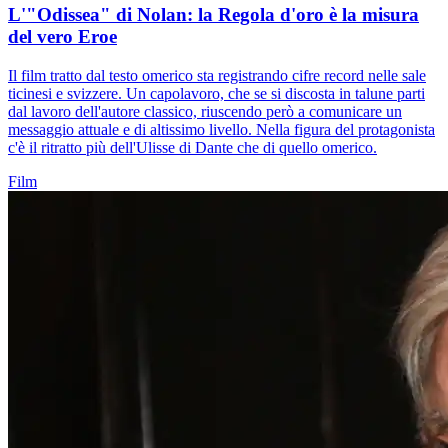
L'"Odissea" di Nolan: la Regola d'oro è la misura
del vero Eroe
Il film tratto dal testo omerico sta registrando cifre record nelle sale
ticinesi e svizzere. Un capolavoro, che se si discosta in talune parti
dal lavoro dell'autore classico, riuscendo però a comunicare un
messaggio attuale e di altissimo livello. Nella figura del protagonista
c'è il ritratto più dell'Ulisse di Dante che di quello omerico.
Film