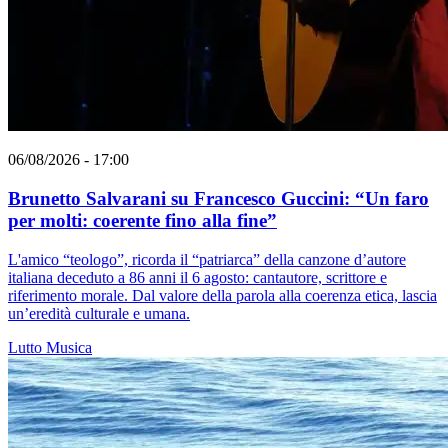
06/08/2026 - 17:00
Brunetto Salvarani su Francesco Guccini: “Un faro
per molti: coerente fino alla fine”
L'amico “teologo”, ricorda il “patriarca” della canzone d’autore
italiana deceduto a 86 anni il 6 agosto: cantautore, scrittore e
riferimento morale. Dal valore della parola alla coerenza etica, lascia
un’eredità culturale e umana.
Lutto
Musica