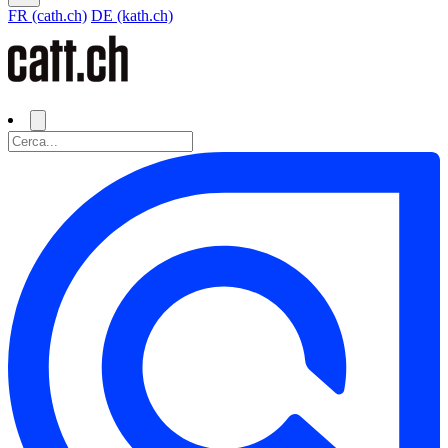
FR (cath.ch)
DE (kath.ch)