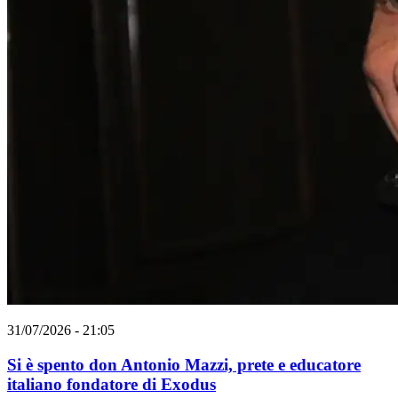
31/07/2026 - 21:05
Si è spento don Antonio Mazzi, prete e educatore
italiano fondatore di Exodus