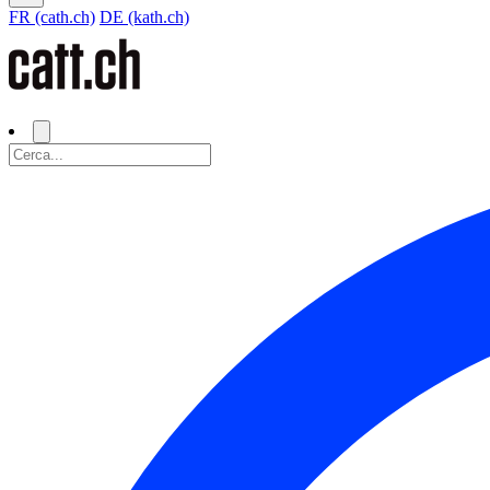
FR (cath.ch)
DE (kath.ch)