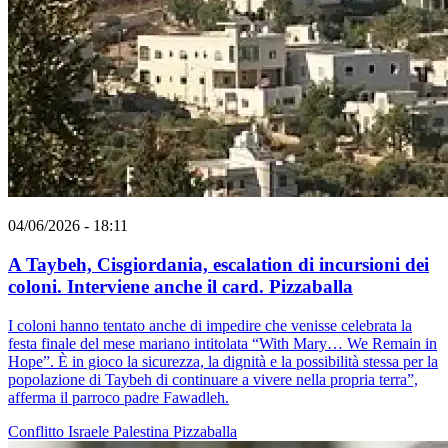
04/06/2026 - 18:11
A Taybeh, Cisgiordania, escalation di incursioni dei
coloni. Interviene anche il card. Pizzaballa
I coloni hanno tentato anche di impedire che venisse celebrata la
festa finale del mese mariano intitolata “With Mary… We Remain in
Hope”. È in gioco la sicurezza, la dignità e la possibilità stessa per la
popolazione di Taybeh di continuare a vivere nella propria terra”,
afferma il parroco padre Fawadleh.
Conflitto Israele Palestina
Pizzaballa