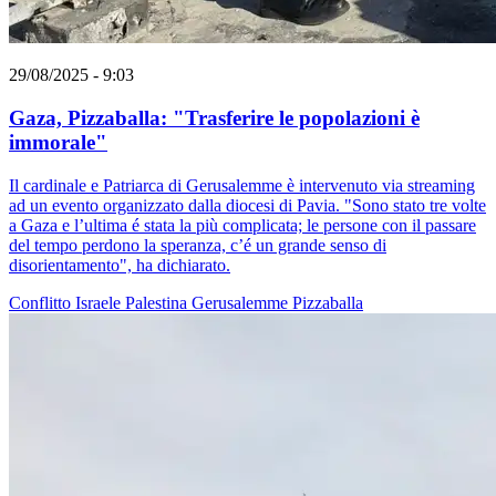
29/08/2025 - 9:03
Gaza, Pizzaballa: "Trasferire le popolazioni è
immorale"
Il cardinale e Patriarca di Gerusalemme è intervenuto via streaming
ad un evento organizzato dalla diocesi di Pavia. "Sono stato tre volte
a Gaza e l’ultima é stata la più complicata; le persone con il passare
del tempo perdono la speranza, c’é un grande senso di
disorientamento", ha dichiarato.
Conflitto Israele Palestina
Gerusalemme
Pizzaballa