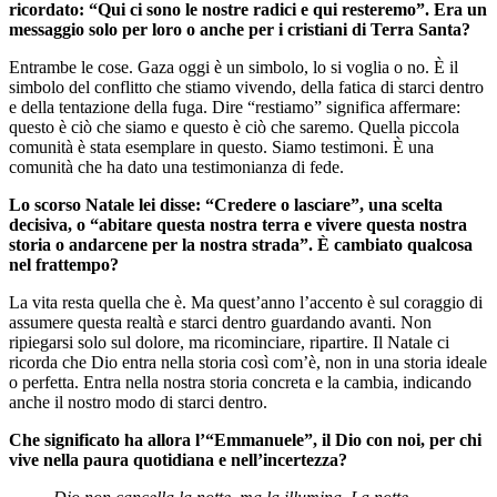
ricordato: “Qui ci sono le nostre radici e qui resteremo”. Era un
messaggio solo per loro o anche per i cristiani di Terra Santa?
Entrambe le cose. Gaza oggi è un simbolo, lo si voglia o no. È il
simbolo del conflitto che stiamo vivendo, della fatica di starci dentro
e della tentazione della fuga. Dire “restiamo” significa affermare:
questo è ciò che siamo e questo è ciò che saremo. Quella piccola
comunità è stata esemplare in questo. Siamo testimoni. È una
comunità che ha dato una testimonianza di fede.
Lo scorso Natale lei disse: “Credere o lasciare”, una scelta
decisiva, o “abitare questa nostra terra e vivere questa nostra
storia o andarcene per la nostra strada”. È cambiato qualcosa
nel frattempo?
La vita resta quella che è. Ma quest’anno l’accento è sul coraggio di
assumere questa realtà e starci dentro guardando avanti. Non
ripiegarsi solo sul dolore, ma ricominciare, ripartire. Il Natale ci
ricorda che Dio entra nella storia così com’è, non in una storia ideale
o perfetta. Entra nella nostra storia concreta e la cambia, indicando
anche il nostro modo di starci dentro.
Che significato ha allora l’“Emmanuele”, il Dio con noi, per chi
vive nella paura quotidiana e nell’incertezza?