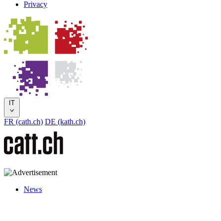
Privacy
IT
FR (cath.ch)
DE (kath.ch)
News