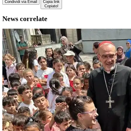
Condividi via Email
Copia link
Copiato!
News correlate