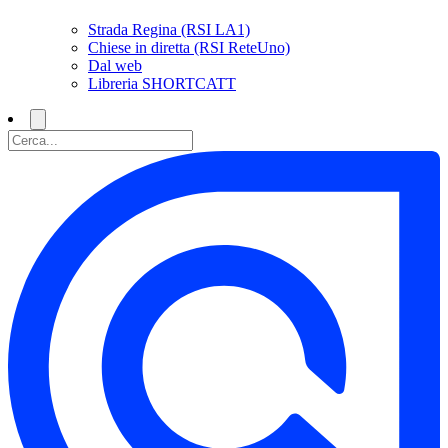
Strada Regina (RSI LA1)
Chiese in diretta (RSI ReteUno)
Dal web
Libreria SHORTCATT