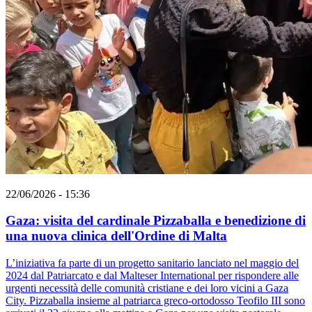
22/06/2026 - 15:36
Gaza: visita del cardinale Pizzaballa e benedizione di
una nuova clinica dell'Ordine di Malta
L’iniziativa fa parte di un progetto sanitario lanciato nel maggio del
2024 dal Patriarcato e dal Malteser International per rispondere alle
urgenti necessità delle comunità cristiane e dei loro vicini a Gaza
City. Pizzaballa insieme al patriarca greco-ortodosso Teofilo III sono