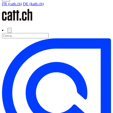
FR (cath.ch)
DE (kath.ch)