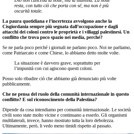
Dio non cancella la notte, ma la illumina. La notte
resta, con tutto ciò che porta con sé, ma non è più
oscurità totale.
La paura quotidiana e l’incertezza avvolgono anche la
Cisgiordania sempre più segnata dall’occupazione e dagli
attacchi dei coloni contro le proprietà e i villaggi palestinesi. Un
conflitto che trova poco spazio nei media, perché?
Se ne parla poco perché i giornali ne parlano poco. Noi ne parliamo,
come Patriarcato e come Chiese, lo abbiamo detto molte volte.
La situazione è davvero grave, soprattutto per
l’impunità con cui agiscono questi coloni.
Posso solo ribadire ciò che abbiamo già denunciato più volte
pubblicamente.
Che ne pensa del ruolo della comunità internazionale in questo
conflitto? E sul riconoscimento della Palestina?
Dipende da cosa intendiamo per comunità internazionale. Le società
civili sono state molto vicine e continuano a esserlo. Gli organismi
multilaterali, invece, hanno mostrato tutta la loro debolezza.
Ultimamente, però, li vedo meno timidi rispetto al passato.