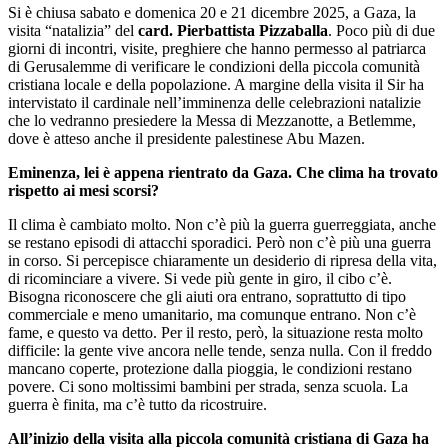
Si è chiusa sabato e domenica 20 e 21 dicembre 2025, a Gaza, la
visita “natalizia” del
card. Pierbattista Pizzaballa
. Poco più di due
giorni di incontri, visite, preghiere che hanno permesso al patriarca
di Gerusalemme di verificare le condizioni della piccola comunità
cristiana locale e della popolazione. A margine della visita il Sir ha
intervistato il cardinale nell’imminenza delle celebrazioni natalizie
che lo vedranno presiedere la Messa di Mezzanotte, a Betlemme,
dove è atteso anche il presidente palestinese Abu Mazen.
Eminenza, lei è appena rientrato da Gaza. Che clima ha trovato
rispetto ai mesi scorsi?
Il clima è cambiato molto. Non c’è più la guerra guerreggiata, anche
se restano episodi di attacchi sporadici. Però non c’è più una guerra
in corso. Si percepisce chiaramente un desiderio di ripresa della vita,
di ricominciare a vivere. Si vede più gente in giro, il cibo c’è.
Bisogna riconoscere che gli aiuti ora entrano, soprattutto di tipo
commerciale e meno umanitario, ma comunque entrano. Non c’è
fame, e questo va detto. Per il resto, però, la situazione resta molto
difficile: la gente vive ancora nelle tende, senza nulla. Con il freddo
mancano coperte, protezione dalla pioggia, le condizioni restano
povere. Ci sono moltissimi bambini per strada, senza scuola. La
guerra è finita, ma c’è tutto da ricostruire.
All’inizio della visita alla piccola comunità cristiana di Gaza ha