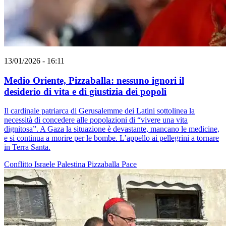
13/01/2026 - 16:11
Medio Oriente, Pizzaballa: nessuno ignori il
desiderio di vita e di giustizia dei popoli
Il cardinale patriarca di Gerusalemme dei Latini sottolinea la
necessità di concedere alle popolazioni di “vivere una vita
dignitosa”. A Gaza la situazione è devastante, mancano le medicine,
e si continua a morire per le bombe. L’appello ai pellegrini a tornare
in Terra Santa.
Conflitto Israele Palestina
Pizzaballa
Pace