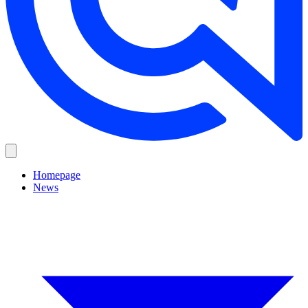
Homepage
News