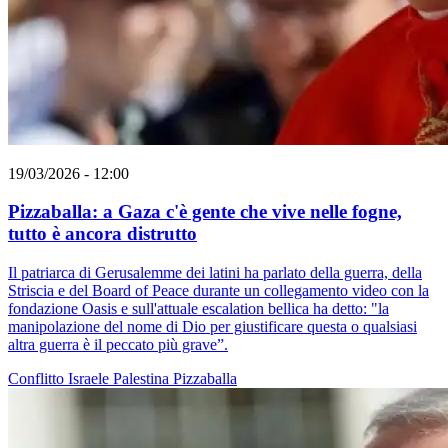
19/03/2026 - 12:00
Pizzaballa: a Gaza c'è gente che vive nelle fogne,
tutto è ancora distrutto
Il patriarca di Gerusalemme dei latini ha parlato della guerra, della
Striscia e del Board of Peace durante un collegamento video con la
fondazione Oasis e sull'attuale escalation bellica ha detto: "la
manipolazione del nome di Dio per giustificare questa o qualsiasi
altra guerra è il peccato più grave”.
Conflitto Israele Palestina
Pizzaballa