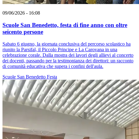
09/06/2026 - 16:08
Scuole San Benedetto, festa di fine anno con oltre
seicento persone
Sabato 6 giugno, la giornata conclusiva del percorso scolastico ha
riunito la Parsifal, il Piccolo Principe e La Carovana in una
celebrazione corale. Dalla mostra dei lavori degli allievi al concerto
dei docenti, passando per la testimonianza dei direttori: un racconto
di comunità educativa che supera i confini dell'aula.
Scuole San Benedetto
Festa