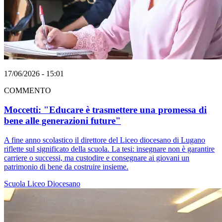
17/06/2026 - 15:01
COMMENTO
Moccetti: "Educare è trasmettere una promessa di
bene alle generazioni future"
A fine anno scolastico il direttore del Liceo diocesano di Lugano
riflette sul significato della scuola. La tesi: insegnare non è garantire
carriere o successi, ma custodire e consegnare ai giovani un
patrimonio di bene da costruire insieme.
Scuola
Liceo Diocesano