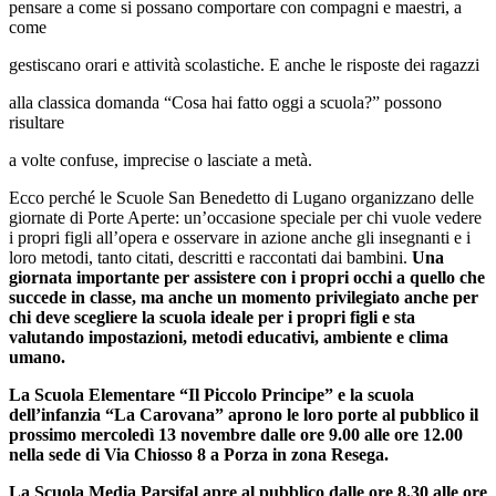
pensare a come si possano comportare con compagni e maestri, a
come
gestiscano orari e attività scolastiche. E anche le risposte dei ragazzi
alla classica domanda “Cosa hai fatto oggi a scuola?” possono
risultare
a volte confuse, imprecise o lasciate a metà.
Ecco perché le Scuole San Benedetto di Lugano organizzano delle
giornate di Porte Aperte: un’occasione speciale per chi vuole vedere
i propri figli all’opera e osservare in azione anche gli insegnanti e i
loro metodi, tanto citati, descritti e raccontati dai bambini.
Una
giornata importante per assistere con i propri occhi a quello che
succede in classe, ma anche un momento privilegiato anche per
chi deve scegliere la scuola ideale per i propri figli e sta
valutando impostazioni, metodi educativi, ambiente e clima
umano.
La Scuola Elementare “Il Piccolo Principe” e la scuola
dell’infanzia “La Carovana” aprono le loro porte al pubblico il
prossimo mercoledì 13 novembre dalle ore 9.00 alle ore 12.00
nella sede di Via Chiosso 8 a Porza in zona Resega.
La Scuola Media Parsifal apre al pubblico dalle ore 8.30 alle ore