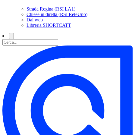
Strada Regina (RSI LA1)
Chiese in diretta (RSI ReteUno)
Dal web
Libreria SHORTCATT