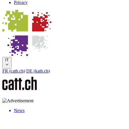
Privacy
IT
FR (cath.ch)
DE (kath.ch)
News