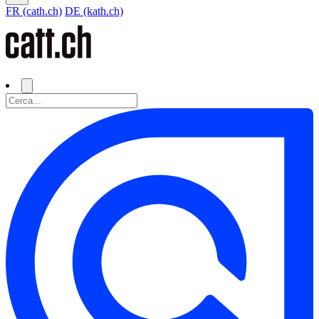
FR (cath.ch)
DE (kath.ch)