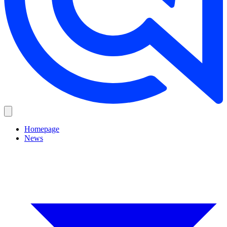
Homepage
News