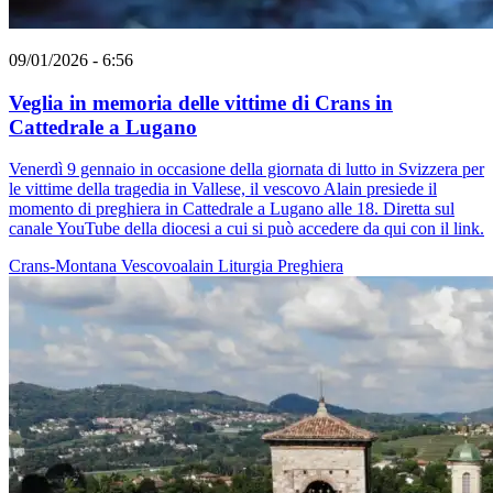
09/01/2026 - 6:56
Veglia in memoria delle vittime di Crans in
Cattedrale a Lugano
Venerdì 9 gennaio in occasione della giornata di lutto in Svizzera per
le vittime della tragedia in Vallese, il vescovo Alain presiede il
momento di preghiera in Cattedrale a Lugano alle 18. Diretta sul
canale YouTube della diocesi a cui si può accedere da qui con il link.
Crans-Montana
Vescovoalain
Liturgia
Preghiera