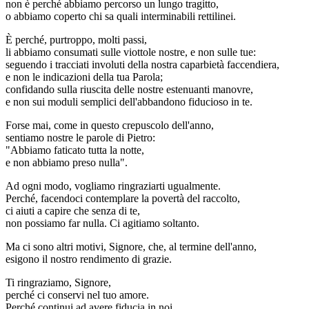
non è perché abbiamo percorso un lungo tragitto,
o abbiamo coperto chi sa quali interminabili rettilinei.
È perché, purtroppo, molti passi,
li abbiamo consumati sulle viottole nostre, e non sulle tue:
seguendo i tracciati involuti della nostra caparbietà faccendiera,
e non le indicazioni della tua Parola;
confidando sulla riuscita delle nostre estenuanti manovre,
e non sui moduli semplici dell'abbandono fiducioso in te.
Forse mai, come in questo crepuscolo dell'anno,
sentiamo nostre le parole di Pietro:
"Abbiamo faticato tutta la notte,
e non abbiamo preso nulla".
Ad ogni modo, vogliamo ringraziarti ugualmente.
Perché, facendoci contemplare la povertà del raccolto,
ci aiuti a capire che senza di te,
non possiamo far nulla. Ci agitiamo soltanto.
Ma ci sono altri motivi, Signore, che, al termine dell'anno,
esigono il nostro rendimento di grazie.
Ti ringraziamo, Signore,
perché ci conservi nel tuo amore.
Perché continui ad avere fiducia in noi.