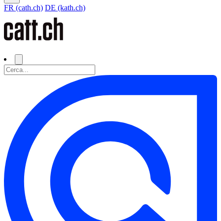
FR (cath.ch)
DE (kath.ch)