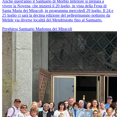
Anche quest'anno il Santuario di Morbio Inferiore si prepara a
vivere la Novena, che inizierà il 20 luglio, in vista della Festa di
Santa Maria dei Miracoli, in programma mercoledì 29 luglio. Il 24 e
25 luglio ci sarà la decima edizione del pellegrinaggio notturno da
Melide via diverse località del Mendrisiotto fino al Santuario.
Preghiera
Santuario
Madonna dei Miracoli