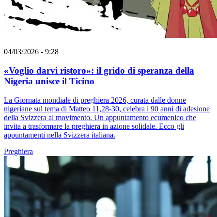
04/03/2026 - 9:28
«Voglio darvi ristoro»: il grido di speranza della
Nigeria unisce il Ticino
La Giornata mondiale di preghiera 2026, curata dalle donne
nigeriane sul tema di Matteo 11,28-30, celebra i 90 anni di adesione
della Svizzera al movimento. Un appuntamento ecumenico che
invita a trasformare la preghiera in azione solidale. Ecco gli
appuntamenti nella Svizzera italiana.
Preghiera