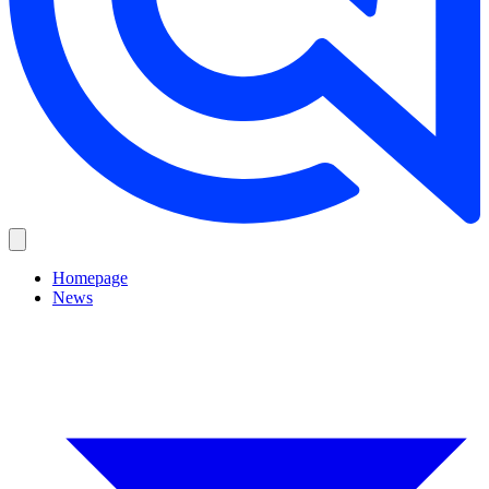
Homepage
News