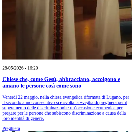
28/05/2026 - 16:20
Chiese che, come Gesù, abbracciano, accolgono e
amano le persone così come sono
Venerdì 22 maggio, nella chiesa evangelica riformata di Lugano, per
il secondo anno consecutivo si è svolta la «veglia di preghiera per il
superamento delle discriminazioni»: un’occasione ecumenica per
pregare per le persone che subiscono discriminazione a causa della
loro identità di genere.
Preghiera