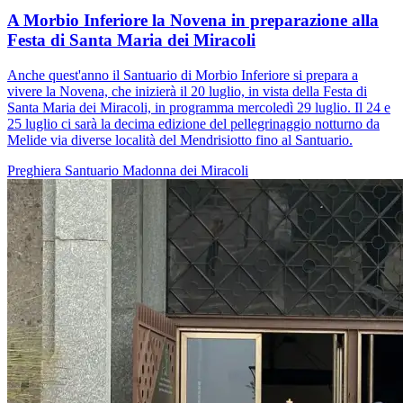
A Morbio Inferiore la Novena in preparazione alla
Festa di Santa Maria dei Miracoli
Anche quest'anno il Santuario di Morbio Inferiore si prepara a
vivere la Novena, che inizierà il 20 luglio, in vista della Festa di
Santa Maria dei Miracoli, in programma mercoledì 29 luglio. Il 24 e
25 luglio ci sarà la decima edizione del pellegrinaggio notturno da
Melide via diverse località del Mendrisiotto fino al Santuario.
Preghiera
Santuario
Madonna dei Miracoli