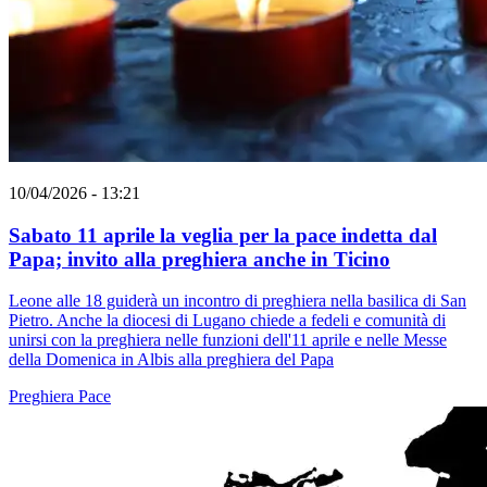
10/04/2026 - 13:21
Sabato 11 aprile la veglia per la pace indetta dal
Papa; invito alla preghiera anche in Ticino
Leone alle 18 guiderà un incontro di preghiera nella basilica di San
Pietro. Anche la diocesi di Lugano chiede a fedeli e comunità di
unirsi con la preghiera nelle funzioni dell'11 aprile e nelle Messe
della Domenica in Albis alla preghiera del Papa
Preghiera
Pace