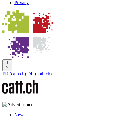
Privacy
IT
FR (cath.ch)
DE (kath.ch)
News