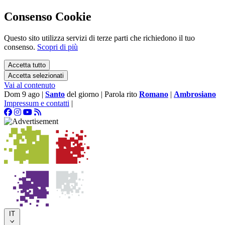
Consenso Cookie
Questo sito utilizza servizi di terze parti che richiedono il tuo
consenso.
Scopri di più
Accetta tutto
Accetta selezionati
Vai al contenuto
Dom 9 ago
|
Santo
del giorno
|
Parola rito
Romano
|
Ambrosiano
Impressum e contatti
|
IT