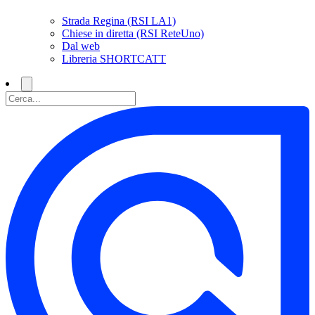
Strada Regina (RSI LA1)
Chiese in diretta (RSI ReteUno)
Dal web
Libreria SHORTCATT