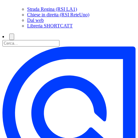
Strada Regina (RSI LA1)
Chiese in diretta (RSI ReteUno)
Dal web
Libreria SHORTCATT