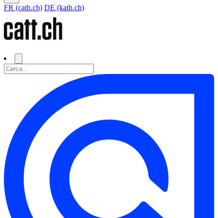
FR (cath.ch)
DE (kath.ch)