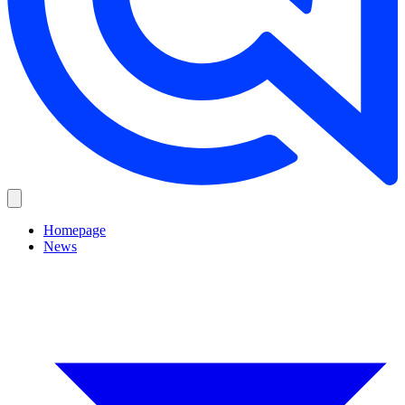
Homepage
News