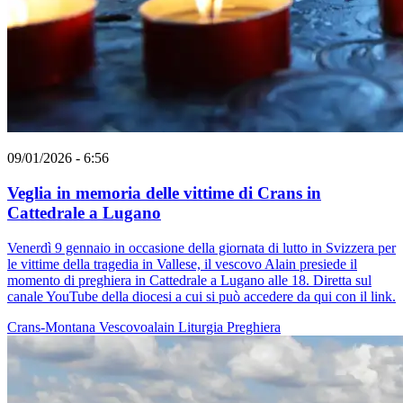
09/01/2026 - 6:56
Veglia in memoria delle vittime di Crans in
Cattedrale a Lugano
Venerdì 9 gennaio in occasione della giornata di lutto in Svizzera per
le vittime della tragedia in Vallese, il vescovo Alain presiede il
momento di preghiera in Cattedrale a Lugano alle 18. Diretta sul
canale YouTube della diocesi a cui si può accedere da qui con il link.
Crans-Montana
Vescovoalain
Liturgia
Preghiera