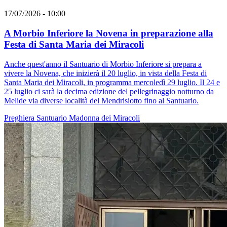
17/07/2026 - 10:00
A Morbio Inferiore la Novena in preparazione alla
Festa di Santa Maria dei Miracoli
Anche quest'anno il Santuario di Morbio Inferiore si prepara a
vivere la Novena, che inizierà il 20 luglio, in vista della Festa di
Santa Maria dei Miracoli, in programma mercoledì 29 luglio. Il 24 e
25 luglio ci sarà la decima edizione del pellegrinaggio notturno da
Melide via diverse località del Mendrisiotto fino al Santuario.
Preghiera
Santuario
Madonna dei Miracoli