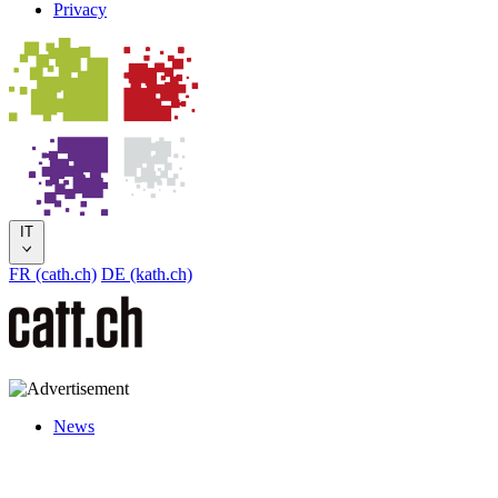
Privacy
IT
FR (cath.ch)
DE (kath.ch)
News