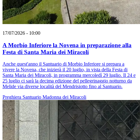
17/07/2026 - 10:00
A Morbio Inferiore la Novena in preparazione alla
Festa di Santa Maria dei Miracoli
Anche quest'anno il Santuario di Morbio Inferiore si prepara a
vivere la Novena, che inizierà il 20 luglio, in vista della Festa di
Santa Maria dei Miracoli, in programma mercoledì 29 luglio. Il 24 e
25 luglio ci sarà la decima edizione del pellegrinaggio notturno da
Melide via diverse località del Mendrisiotto fino al Santuario.
Preghiera
Santuario
Madonna dei Miracoli