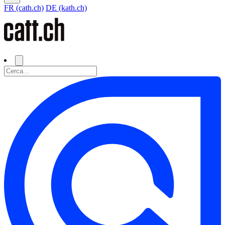
FR (cath.ch)
DE (kath.ch)