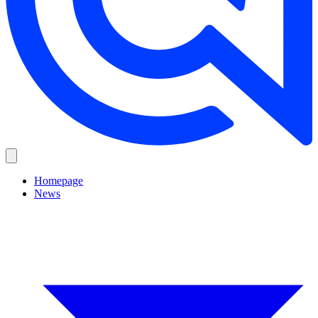
Homepage
News