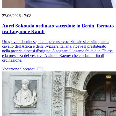
27/06/2026 - 7:08
Aurel Sokouda ordinato sacerdote in Benin, formato
tra Lugano e Kandi
Un giovane beninese, il cui percorso vocazionale si è sviluppato a
cavallo dell'Africa e della Svizzera italiana, riceve il presbiterato
nella propria diocesi d'origine. A segnare il legame fra le due Chiese
è la presenza del vescovo Alain de Raemy che celebra il rito di
ordinazione.
Vocazione
Sacerdoti
FTL