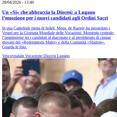
28/04/2026 - 13:40
Un «Sì» che abbraccia la Diocesi: a Lugano
l’emozione per i nuovi candidati agli Ordini Sacri
In una Cattedrale piena di fedeli, Mons. de Raemy ha presieduto i
Vespri per la Giornata Mondiale delle Vocazioni. Momento centrale:
l’ammissione tra i candidati al diaconato e al presbiterato di cinque
giovani del «Redemptoris Mater» e della Comunità «Shalom».
Guarda le foto.
Vescovoalain
Vocazione
Diocesi Lugano