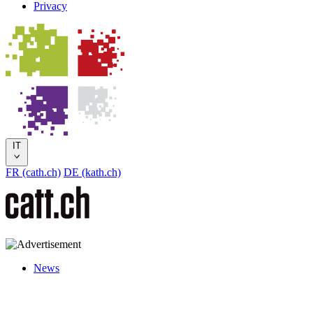
Privacy
IT
FR (cath.ch)
DE (kath.ch)
News