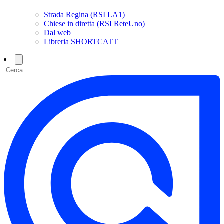
Strada Regina (RSI LA1)
Chiese in diretta (RSI ReteUno)
Dal web
Libreria SHORTCATT