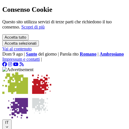
Consenso Cookie
Questo sito utilizza servizi di terze parti che richiedono il tuo
consenso.
Scopri di più
Accetta tutto
Accetta selezionati
Vai al contenuto
Dom 9 ago
|
Santo
del giorno
|
Parola rito
Romano
|
Ambrosiano
Impressum e contatti
|
IT