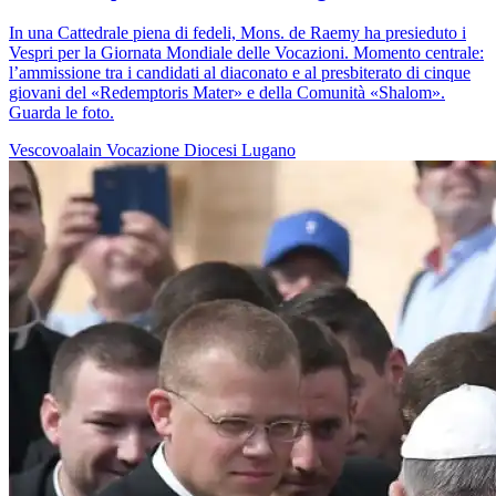
In una Cattedrale piena di fedeli, Mons. de Raemy ha presieduto i
Vespri per la Giornata Mondiale delle Vocazioni. Momento centrale:
l’ammissione tra i candidati al diaconato e al presbiterato di cinque
giovani del «Redemptoris Mater» e della Comunità «Shalom».
Guarda le foto.
Vescovoalain
Vocazione
Diocesi Lugano