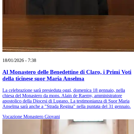
18/01/2026 - 7:38
Al Monastero delle Benedettine di Claro, i Primi Voti
della ticinese suor Maria Anselma
La celebrazione sarà presieduta oggi, domenica 18 gennaio, nella
chiesa del Monastero da mons. Alain de Raemy, amministratore
apostolico della Diocesi di Lugano. La testimonianza di Suor Maria
Anselma sarà anche a "Strada Regina" nella puntata del 31 gennaio.
Vocazione
Monastero
Giovani