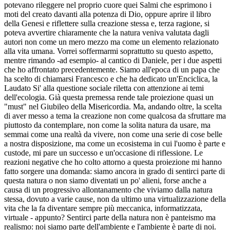
potevano rileggere nel proprio cuore quei Salmi che esprimono i
moti del creato davanti alla potenza di Dio, oppure aprire il libro
della Genesi e riflettere sulla creazione stessa e, terza ragione, si
poteva avvertire chiaramente che la natura veniva valutata dagli
autori non come un mero mezzo ma come un elemento relazionato
alla vita umana. Vorrei soffermarmi soprattutto su questo aspetto,
mentre rimando -ad esempio- al cantico di Daniele, per i due aspetti
che ho affrontato precedentemente. Siamo all'epoca di un papa che
ha scelto di chiamarsi Francesco e che ha dedicato un'Enciclica, la
Laudato Si' alla questione sociale riletta con attenzione ai temi
dell'ecologia. Già questa premessa rende tale proiezione quasi un
"must" nel Giubileo della Misericordia. Ma, andando oltre, la scelta
di aver messo a tema la creazione non come qualcosa da sfruttare ma
piuttosto da contemplare, non come la solita natura da usare, ma
semmai come una realtà da vivere, non come una serie di cose belle
a nostra disposizione, ma come un ecosistema in cui l'uomo è parte e
custode, mi pare un successo e un'occasione di riflessione. Le
reazioni negative che ho colto attorno a questa proiezione mi hanno
fatto sorgere una domanda: siamo ancora in grado di sentirci parte di
questa natura o non siamo diventati un po' alieni, forse anche a
causa di un progressivo allontanamento che viviamo dalla natura
stessa, dovuto a varie cause, non da ultimo una virtualizzazione della
vita che la fa diventare sempre più meccanica, informatizzata,
virtuale - appunto? Sentirci parte della natura non è panteismo ma
realismo: noi siamo parte dell'ambiente e l'ambiente è parte di noi.