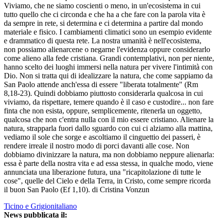
Viviamo, che ne siamo coscienti o meno, in un'ecosistema in cui
tutto quello che ci circonda e che ha a che fare con la parola vita è
da sempre in rete, si determina e ci determina a partire dal mondo
materiale e fisico. I cambiamenti climatici sono un esempio evidente
e drammatico di questa rete. La nostra umanità è nell'ecosistema,
non possiamo alienarcene o negarne l'evidenza oppure considerarlo
come alieno alla fede cristiana. Grandi contemplativi, non per niente,
hanno scelto dei luoghi immersi nella natura per vivere l'intimità con
Dio. Non si tratta qui di idealizzare la natura, che come sappiamo da
San Paolo attende anch'essa di essere "liberata totalmente" (Rm
8,18-23). Quindi dobbiamo piuttosto considerarla qualcosa in cui
viviamo, da rispettare, temere quando è il caso e custodire... non fare
finta che non esista, oppure, semplicemente, ritenerla un oggetto,
qualcosa che non c'entra nulla con il mio essere cristiano. Alienare la
natura, strapparla fuori dallo sguardo con cui ci alziamo alla mattina,
vediamo il sole che sorge e ascoltiamo il cinguettio dei passeri, è
rendere irreale il nostro modo di porci davanti alle cose. Non
dobbiamo divinizzare la natura, ma non dobbiamo neppure alienarla:
essa è parte della nostra vita e ad essa stessa, in qualche modo, viene
annunciata una liberazione futura, una "ricapitolazione di tutte le
cose", quelle del Cielo e della Terra, in Cristo, come sempre ricorda
il buon San Paolo (Ef 1,10). di Cristina Vonzun
Ticino e Grigionitaliano
News pubblicata il: