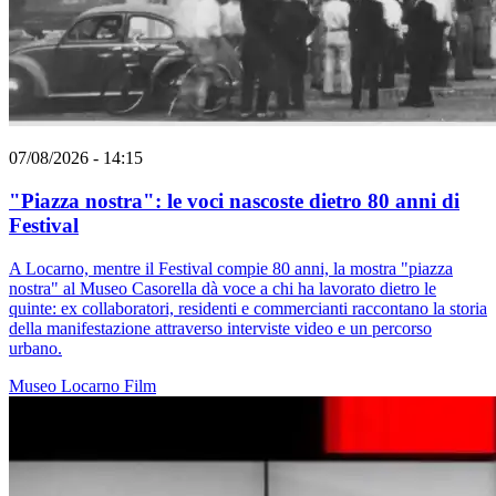
07/08/2026 - 14:15
"Piazza nostra": le voci nascoste dietro 80 anni di
Festival
A Locarno, mentre il Festival compie 80 anni, la mostra "piazza
nostra" al Museo Casorella dà voce a chi ha lavorato dietro le
quinte: ex collaboratori, residenti e commercianti raccontano la storia
della manifestazione attraverso interviste video e un percorso
urbano.
Museo
Locarno
Film