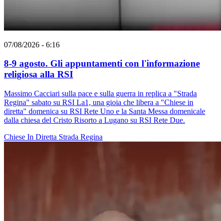
07/08/2026 - 6:16
8-9 agosto. Gli appuntamenti con l'informazione
religiosa alla RSI
Massimo Cacciari sulla pace e sulla guerra in replica a "Strada
Regina" sabato su RSI La1, una gioia che libera a "Chiese in
diretta" domenica su RSI Rete Uno e la Santa Messa domenicale
dalla chiesa del Cristo Risorto a Lugano su RSI Rete Due.
Chiese In Diretta
Strada Regina