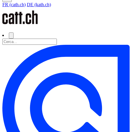
FR (cath.ch)
DE (kath.ch)