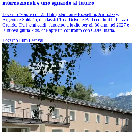
internazionali e uno sguardo al futuro
Locarno79 apre con 233 film, star come Rossellini, Aronofsky,
Argento e Saldaña, e i classici Taxi Driver e Balla coi lupi in Piazza
Grande. Tra i temi caldi: l'anticipo a luglio per gli 80 anni nel 2027 e
la nuova giuria kids, che apre un confronto con Castellinaria.
Locarno
Film
Festival