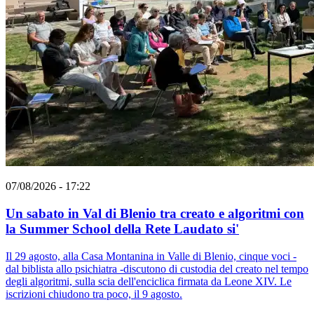
07/08/2026 - 17:22
Un sabato in Val di Blenio tra creato e algoritmi con
la Summer School della Rete Laudato si'
Il 29 agosto, alla Casa Montanina in Valle di Blenio, cinque voci -
dal biblista allo psichiatra -discutono di custodia del creato nel tempo
degli algoritmi, sulla scia dell'enciclica firmata da Leone XIV. Le
iscrizioni chiudono tra poco, il 9 agosto.