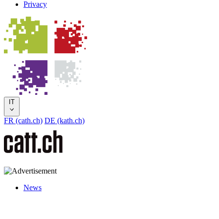
Privacy
IT
FR (cath.ch)
DE (kath.ch)
News