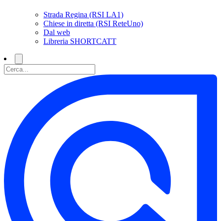
Strada Regina (RSI LA1)
Chiese in diretta (RSI ReteUno)
Dal web
Libreria SHORTCATT