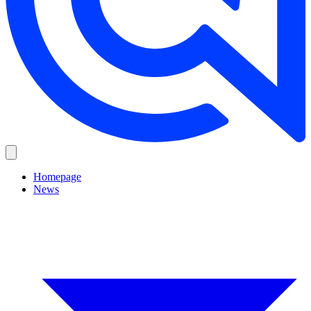
Homepage
News