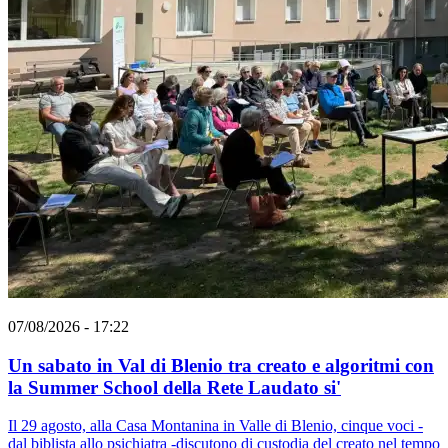
07/08/2026 - 17:22
Un sabato in Val di Blenio tra creato e algoritmi con
la Summer School della Rete Laudato si'
Il 29 agosto, alla Casa Montanina in Valle di Blenio, cinque voci -
dal biblista allo psichiatra -discutono di custodia del creato nel tempo