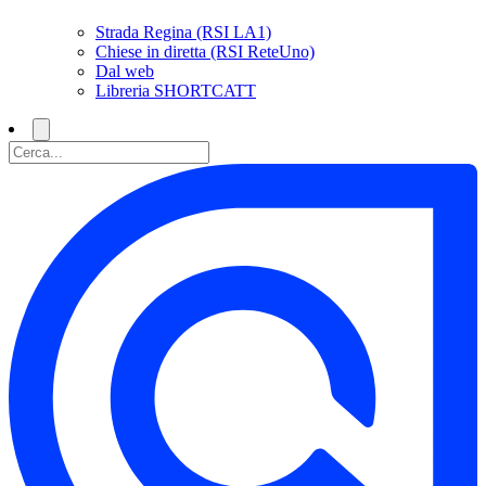
Strada Regina (RSI LA1)
Chiese in diretta (RSI ReteUno)
Dal web
Libreria SHORTCATT