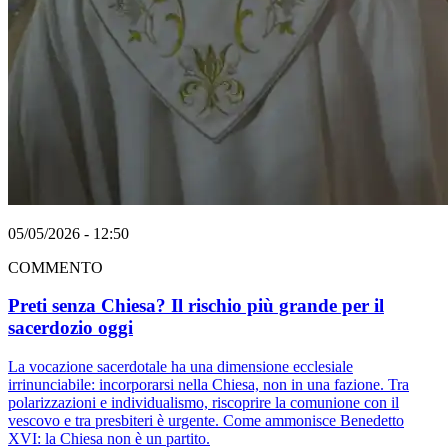
05/05/2026 - 12:50
COMMENTO
Preti senza Chiesa? Il rischio più grande per il
sacerdozio oggi
La vocazione sacerdotale ha una dimensione ecclesiale
irrinunciabile: incorporarsi nella Chiesa, non in una fazione. Tra
polarizzazioni e individualismo, riscoprire la comunione con il
vescovo e tra presbiteri è urgente. Come ammonisce Benedetto
XVI: la Chiesa non è un partito.