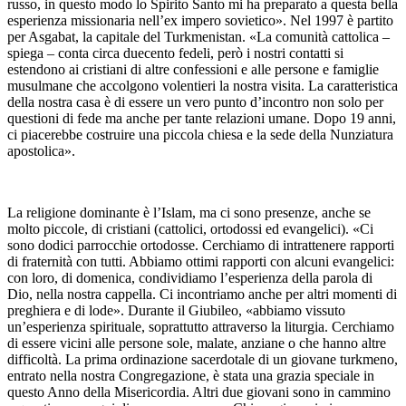
russo, in questo modo lo Spirito Santo mi ha preparato a questa bella
esperienza missionaria nell’ex impero sovietico». Nel 1997 è partito
per Asgabat, la capitale del Turkmenistan. «La comunità cattolica –
spiega – conta circa duecento fedeli, però i nostri contatti si
estendono ai cristiani di altre confessioni e alle persone e famiglie
musulmane che accolgono volentieri la nostra visita. La caratteristica
della nostra casa è di essere un vero punto d’incontro non solo per
questioni di fede ma anche per tante relazioni umane. Dopo 19 anni,
ci piacerebbe costruire una piccola chiesa e la sede della Nunziatura
apostolica».
La religione dominante è l’Islam, ma ci sono presenze, anche se
molto piccole, di cristiani (cattolici, ortodossi ed evangelici). «Ci
sono dodici parrocchie ortodosse. Cerchiamo di intrattenere rapporti
di fraternità con tutti. Abbiamo ottimi rapporti con alcuni evangelici:
con loro, di domenica, condividiamo l’esperienza della parola di
Dio, nella nostra cappella. Ci incontriamo anche per altri momenti di
preghiera e di lode». Durante il Giubileo, «abbiamo vissuto
un’esperienza spirituale, soprattutto attraverso la liturgia. Cerchiamo
di essere vicini alle persone sole, malate, anziane o che hanno altre
difficoltà. La prima ordinazione sacerdotale di un giovane turkmeno,
entrato nella nostra Congregazione, è stata una grazia speciale in
questo Anno della Misericordia. Altri due giovani sono in cammino