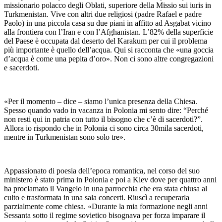
missionario polacco degli Oblati, superiore della Missio sui iuris in
Turkmenistan. Vive con altri due religiosi (padre Rafael e padre
Paolo) in una piccola casa su due piani in affitto ad Asgabat vicino
alla frontiera con l’Iran e con l’Afghanistan. L’82% della superficie
del Paese è occupata dal deserto del Karakum per cui il problema
più importante è quello dell’acqua. Qui si racconta che «una goccia
d’acqua è come una pepita d’oro». Non ci sono altre congregazioni
e sacerdoti.
«Per il momento – dice – siamo l’unica presenza della Chiesa.
Spesso quando vado in vacanza in Polonia mi sento dire: “Perché
non resti qui in patria con tutto il bisogno che c’è di sacerdoti?”.
Allora io rispondo che in Polonia ci sono circa 30mila sacerdoti,
mentre in Turkmenistan sono solo tre».
Appassionato di poesia dell’epoca romantica, nel corso del suo
ministero è stato prima in Polonia e poi a Kiev dove per quattro anni
ha proclamato il Vangelo in una parrocchia che era stata chiusa al
culto e trasformata in una sala concerti. Riuscì a recuperarla
parzialmente come chiesa. «Durante la mia formazione negli anni
Sessanta sotto il regime sovietico bisognava per forza imparare il