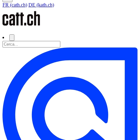
FR (cath.ch)
DE (kath.ch)