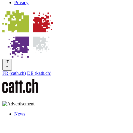
Privacy
IT
FR (cath.ch)
DE (kath.ch)
News