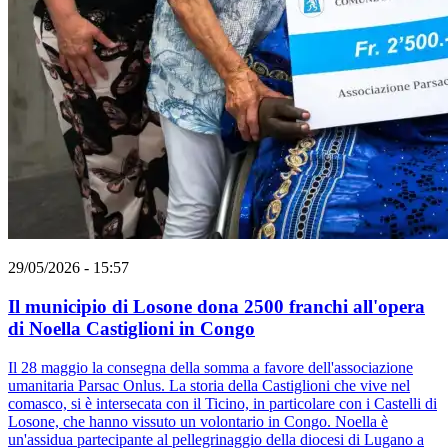
29/05/2026 - 15:57
Il municipio di Losone dona 2500 franchi all'opera
di Noella Castiglioni in Congo
Il 28 maggio la consegna della somma a favore dell'associazione
umanitaria Parsac Onlus. La storia della Castiglioni che vive nel
comasco, si è intersecata con il Ticino, in particolare con i Castelli di
Losone, che hanno vissuto un volontario in Congo. Noella è
un'assidua partecipante al pellegrinaggio della diocesi di Lugano a