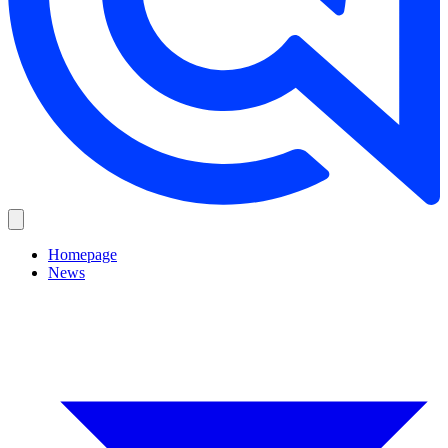
Homepage
News