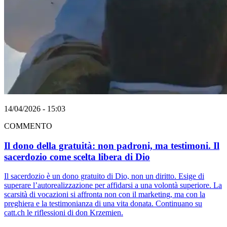
14/04/2026 - 15:03
COMMENTO
Il dono della gratuità: non padroni, ma testimoni. Il
sacerdozio come scelta libera di Dio
Il sacerdozio è un dono gratuito di Dio, non un diritto. Esige di
superare l’autorealizzazione per affidarsi a una volontà superiore. La
scarsità di vocazioni si affronta non con il marketing, ma con la
preghiera e la testimonianza di una vita donata. Continuano su
catt.ch le riflessioni di don Krzemien.