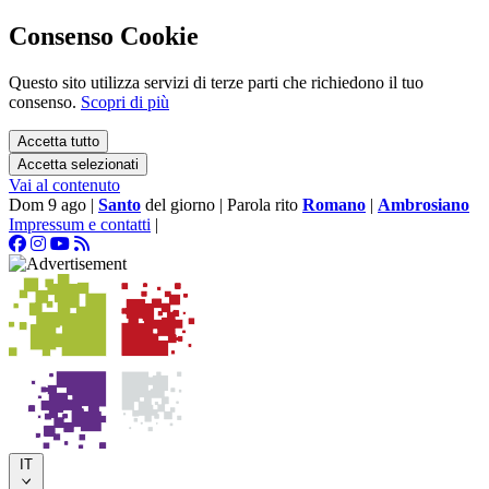
Consenso Cookie
Questo sito utilizza servizi di terze parti che richiedono il tuo
consenso.
Scopri di più
Accetta tutto
Accetta selezionati
Vai al contenuto
Dom 9 ago
|
Santo
del giorno
|
Parola rito
Romano
|
Ambrosiano
Impressum e contatti
|
IT