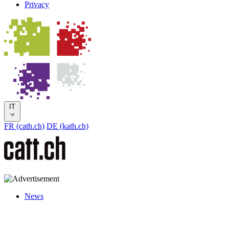
Privacy
IT
FR (cath.ch)
DE (kath.ch)
News