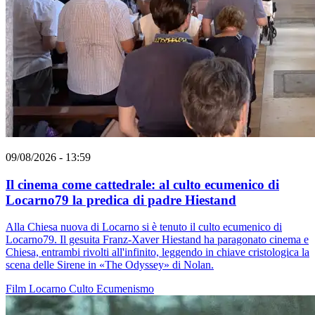
09/08/2026 - 13:59
Il cinema come cattedrale: al culto ecumenico di
Locarno79 la predica di padre Hiestand
Alla Chiesa nuova di Locarno si è tenuto il culto ecumenico di
Locarno79. Il gesuita Franz-Xaver Hiestand ha paragonato cinema e
Chiesa, entrambi rivolti all'infinito, leggendo in chiave cristologica la
scena delle Sirene in «The Odyssey» di Nolan.
Film
Locarno
Culto
Ecumenismo