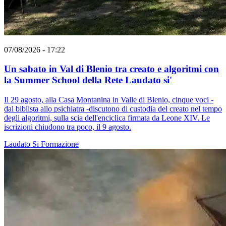
07/08/2026 - 17:22
Un sabato in Val di Blenio tra creato e algoritmi con
la Summer School della Rete Laudato si'
Il 29 agosto, alla Casa Montanina in Valle di Blenio, cinque voci -
dal biblista allo psichiatra -discutono di custodia del creato nel tempo
degli algoritmi, sulla scia dell'enciclica firmata da Leone XIV. Le
iscrizioni chiudono tra poco, il 9 agosto.
Laudato Si
Formazione