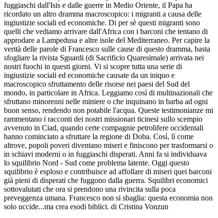
fuggiaschi dall'Isis e dalle guerre in Medio Oriente, il Papa ha
ricordato un altro dramma macroscopico: i migranti a causa delle
ingiustizie sociali ed economiche. Di per sè questi migranti sono
quelli che vediamo arrivare dall'Africa con i barconi che tentano di
approdare a Lampedusa e altre isole del Mediterraneo. Per capire la
verità delle parole di Francesco sulle cause di questo dramma, basta
sfogliare la rivista Sguardi (di Sacrificio Quaresimale) arrivata nei
nostri fuochi in questi giorni. Vi si scopre tutta una serie di
ingiustizie sociali ed economiche causate da un iniquo e
macroscopico sfruttamento delle risorse nei paesi del Sud del
mondo, in particolare in Africa. Leggiamo così di multinazionali che
sfruttano minorenni nelle miniere o che inquinano in barba ad ogni
buon senso, rendendo non potabile l'acqua. Queste testimonianze mi
rammentano i racconti dei nostri missionari ticinesi sullo scempio
avvenuto in Ciad, quando certe compagnie petrolifere occidentali
hanno cominciato a sfruttare la regione di Doba. Così, lì come
altrove, popoli poveri diventano miseri e finiscono per trasformarsi o
in schiavi moderni o in fuggiaschi disperati. Anni fa si individuava
lo squilibrio Nord - Sud come problema latente. Oggi questo
squilibrio è esploso e contribuisce ad affollare di miseri quei barconi
già pieni di disperati che fuggono dalla guerra. Squilibri economici
sottovalutati che ora si prendono una rivincita sulla poca
preveggenza umana. Francesco non si sbaglia: questa economia non
solo uccide...ma crea esodi biblici. di Cristina Vonzun