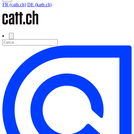
FR (cath.ch)
DE (kath.ch)