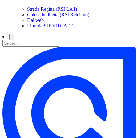
Strada Regina (RSI LA1)
Chiese in diretta (RSI ReteUno)
Dal web
Libreria SHORTCATT