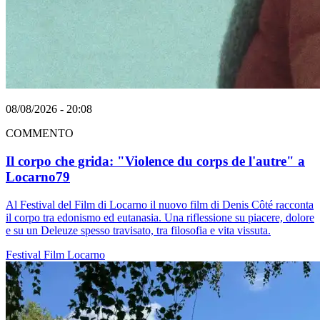
08/08/2026 - 20:08
COMMENTO
Il corpo che grida: "Violence du corps de l'autre" a
Locarno79
Al Festival del Film di Locarno il nuovo film di Denis Côté racconta
il corpo tra edonismo ed eutanasia. Una riflessione su piacere, dolore
e su un Deleuze spesso travisato, tra filosofia e vita vissuta.
Festival
Film
Locarno