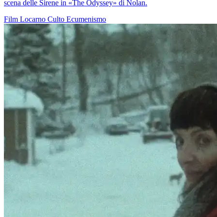
scena delle Sirene in «The Odyssey» di Nolan.
Film
Locarno
Culto
Ecumenismo