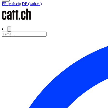
FR (cath.ch)
DE (kath.ch)