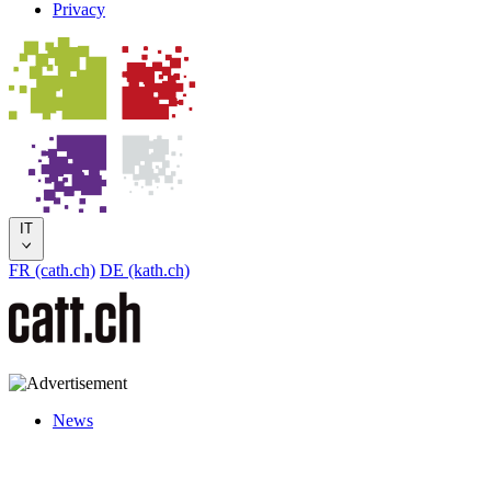
Privacy
IT
FR (cath.ch)
DE (kath.ch)
News