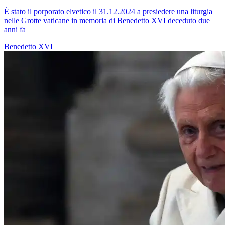
È stato il porporato elvetico il 31.12.2024 a presiedere una liturgia
nelle Grotte vaticane in memoria di Benedetto XVI deceduto due
anni fa
Benedetto XVI