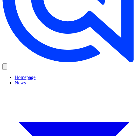
Homepage
News