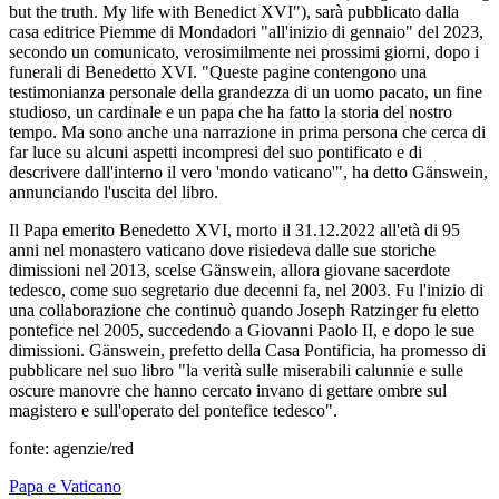
but the truth. My life with Benedict XVI"), sarà pubblicato dalla
casa editrice Piemme di Mondadori "all'inizio di gennaio" del 2023,
secondo un comunicato, verosimilmente nei prossimi giorni, dopo i
funerali di Benedetto XVI. "Queste pagine contengono una
testimonianza personale della grandezza di un uomo pacato, un fine
studioso, un cardinale e un papa che ha fatto la storia del nostro
tempo. Ma sono anche una narrazione in prima persona che cerca di
far luce su alcuni aspetti incompresi del suo pontificato e di
descrivere dall'interno il vero 'mondo vaticano'", ha detto Gänswein,
annunciando l'uscita del libro.
Il Papa emerito Benedetto XVI, morto il 31.12.2022 all'età di 95
anni nel monastero vaticano dove risiedeva dalle sue storiche
dimissioni nel 2013, scelse Gänswein, allora giovane sacerdote
tedesco, come suo segretario due decenni fa, nel 2003. Fu l'inizio di
una collaborazione che continuò quando Joseph Ratzinger fu eletto
pontefice nel 2005, succedendo a Giovanni Paolo II, e dopo le sue
dimissioni. Gänswein, prefetto della Casa Pontificia, ha promesso di
pubblicare nel suo libro "la verità sulle miserabili calunnie e sulle
oscure manovre che hanno cercato invano di gettare ombre sul
magistero e sull'operato del pontefice tedesco".
fonte: agenzie/red
Papa e Vaticano