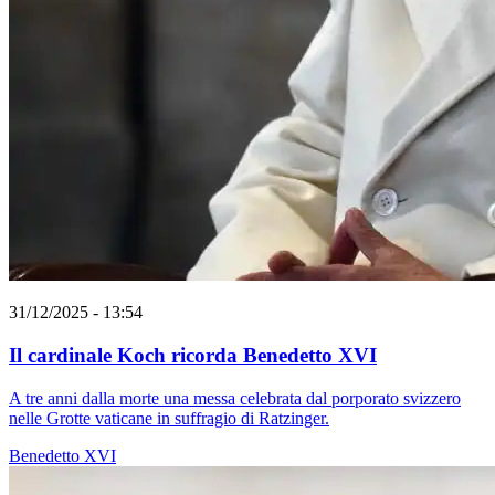
31/12/2025 - 13:54
Il cardinale Koch ricorda Benedetto XVI
A tre anni dalla morte una messa celebrata dal porporato svizzero
nelle Grotte vaticane in suffragio di Ratzinger.
Benedetto XVI