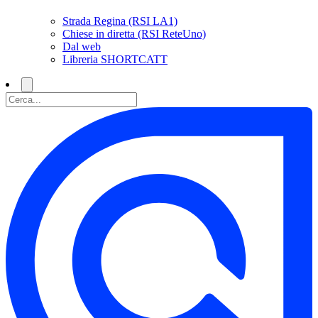
Strada Regina (RSI LA1)
Chiese in diretta (RSI ReteUno)
Dal web
Libreria SHORTCATT