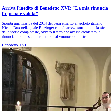
Arriva l'inedito di Benedetto XVI: "La mia rinuncia
fu piena e valida"
Spunta una missiva del 2014 del papa emerito al teologo italiano
Nicola Bux nella quale Ratzinger con chiarezza smonta un classico
delle teorie complottiste, ovvero il fatto che avesse dichiarato la
rinuncia al «ministerium» ma non al «munus» di Pietro.
Benedetto XVI