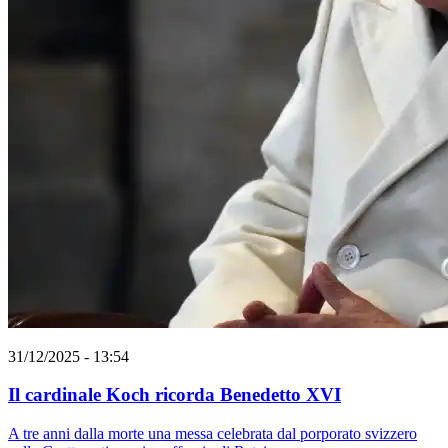
31/12/2025 - 13:54
Il cardinale Koch ricorda Benedetto XVI
A tre anni dalla morte una messa celebrata dal porporato svizzero