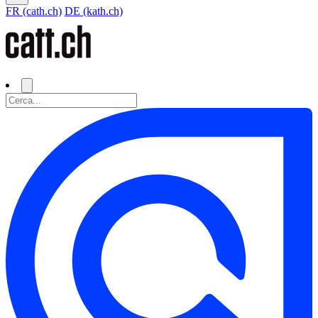
FR (cath.ch)
DE (kath.ch)