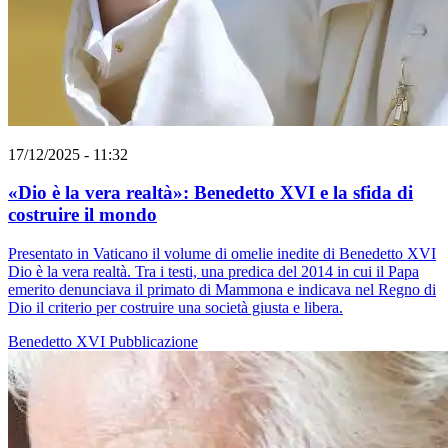
17/12/2025 - 11:32
«Dio è la vera realtà»: Benedetto XVI e la sfida di
costruire il mondo
Presentato in Vaticano il volume di omelie inedite di Benedetto XVI
Dio è la vera realtà. Tra i testi, una predica del 2014 in cui il Papa
emerito denunciava il primato di Mammona e indicava nel Regno di
Dio il criterio per costruire una società giusta e libera.
Benedetto XVI
Pubblicazione