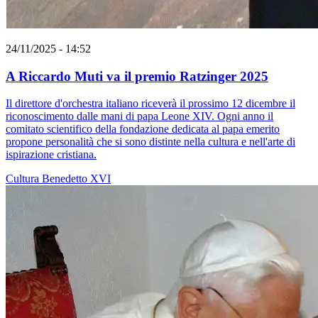
24/11/2025 - 14:52
A Riccardo Muti va il premio Ratzinger 2025
Il direttore d'orchestra italiano riceverà il prossimo 12 dicembre il
riconoscimento dalle mani di papa Leone XIV. Ogni anno il
comitato scientifico della fondazione dedicata al papa emerito
propone personalità che si sono distinte nella cultura e nell'arte di
ispirazione cristiana.
Cultura
Benedetto XVI