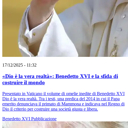
17/12/2025 - 11:32
«Dio è la vera realtà»: Benedetto XVI e la sfida di
costruire il mondo
Presentato in Vaticano il volume di omelie inedite di Benedetto XVI
Dio è la vera realtà. Tra i testi, una predica del 2014 in cui il Papa
emerito denunciava il primato di Mammona e indicava nel Regno di
Dio il criterio per costruire una società giusta e libera.
Benedetto XVI
Pubblicazione