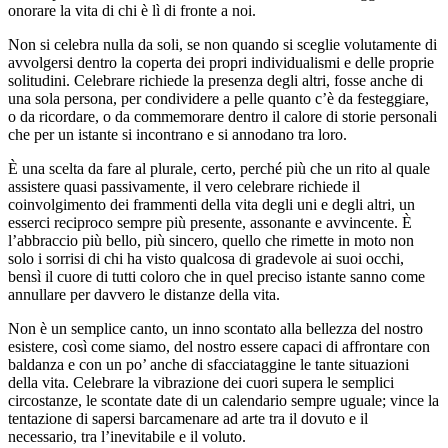
onorare la vita di chi è lì di fronte a noi.
Non si celebra nulla da soli, se non quando si sceglie volutamente di
avvolgersi dentro la coperta dei propri individualismi e delle proprie
solitudini. Celebrare richiede la presenza degli altri, fosse anche di
una sola persona, per condividere a pelle quanto c’è da festeggiare,
o da ricordare, o da commemorare dentro il calore di storie personali
che per un istante si incontrano e si annodano tra loro.
È una scelta da fare al plurale, certo, perché più che un rito al quale
assistere quasi passivamente, il vero celebrare richiede il
coinvolgimento dei frammenti della vita degli uni e degli altri, un
esserci reciproco sempre più presente, assonante e avvincente. È
l’abbraccio più bello, più sincero, quello che rimette in moto non
solo i sorrisi di chi ha visto qualcosa di gradevole ai suoi occhi,
bensì il cuore di tutti coloro che in quel preciso istante sanno come
annullare per davvero le distanze della vita.
Non è un semplice canto, un inno scontato alla bellezza del nostro
esistere, così come siamo, del nostro essere capaci di affrontare con
baldanza e con un po’ anche di sfacciataggine le tante situazioni
della vita. Celebrare la vibrazione dei cuori supera le semplici
circostanze, le scontate date di un calendario sempre uguale; vince la
tentazione di sapersi barcamenare ad arte tra il dovuto e il
necessario, tra l’inevitabile e il voluto.