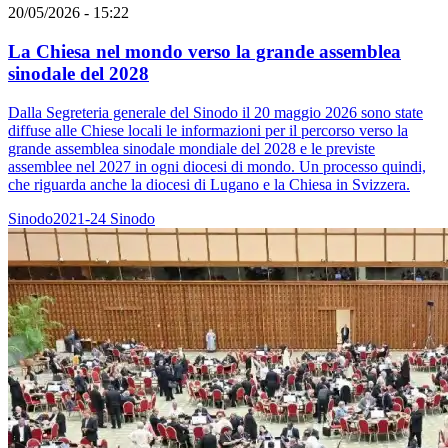
20/05/2026 - 15:22
La Chiesa nel mondo verso la grande assemblea
sinodale del 2028
Dalla Segreteria generale del Sinodo il 20 maggio 2026 sono state
diffuse alle Chiese locali le informazioni per il percorso verso la
grande assemblea sinodale mondiale del 2028 e le previste
assemblee nel 2027 in ogni diocesi di mondo. Un processo quindi,
che riguarda anche la diocesi di Lugano e la Chiesa in Svizzera.
Sinodo2021-24
Sinodo