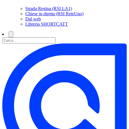
Strada Regina (RSI LA1)
Chiese in diretta (RSI ReteUno)
Dal web
Libreria SHORTCATT