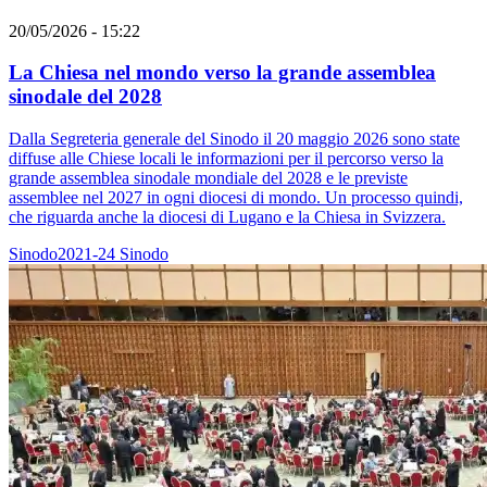
20/05/2026 - 15:22
La Chiesa nel mondo verso la grande assemblea
sinodale del 2028
Dalla Segreteria generale del Sinodo il 20 maggio 2026 sono state
diffuse alle Chiese locali le informazioni per il percorso verso la
grande assemblea sinodale mondiale del 2028 e le previste
assemblee nel 2027 in ogni diocesi di mondo. Un processo quindi,
che riguarda anche la diocesi di Lugano e la Chiesa in Svizzera.
Sinodo2021-24
Sinodo