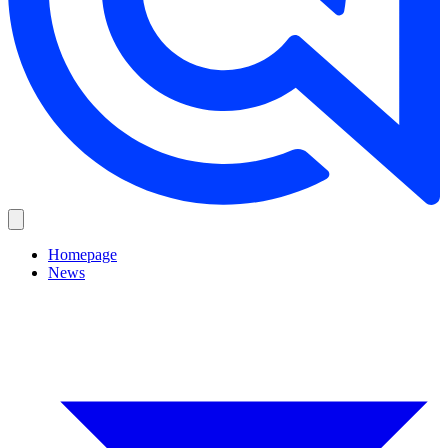
Homepage
News