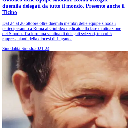
duemila delegati da tutto il mondo. Presente anche il
Ticino
Dal 24 al 26 ottobre oltre duemila membri delle équipe sinodali
parteciperanno a Roma al Giubileo dedicato alla fase di attuazione
del Sinodo. Tra loro una ventina di delegati svizzeri, tra cui 5
rappresentanti della diocesi di Lugano.
Sinodalità
Sinodo2021-24