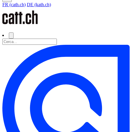
FR (cath.ch)
DE (kath.ch)