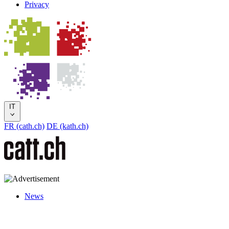
Privacy
IT
FR (cath.ch)
DE (kath.ch)
News