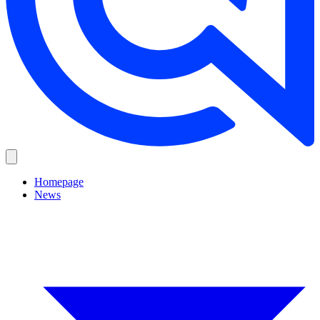
Homepage
News