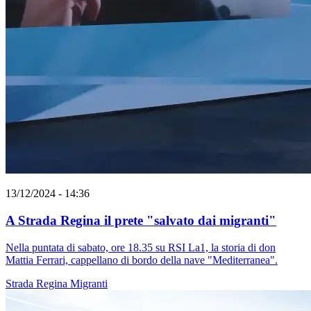
13/12/2024 - 14:36
A Strada Regina il prete "salvato dai migranti"
Nella puntata di sabato, ore 18.35 su RSI La1, la storia di don
Mattia Ferrari, cappellano di bordo della nave "Mediterranea".
Strada Regina
Migranti