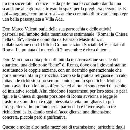
tra noi sacerdoti – ci dice – e da parte mia lo combatto dando una
scansione alle giornate, trovando spazi per la preghiera personale. E
poi – aggiunge con un sorriso – anche cercando di trovare tempo epr
uan bella passeggiata a Villa Ada.
Don Marco Valenti parla della sua parrocchia e delle attività
pastorali nell’ambito della trasmissione settimanale “Roma: la Chiesa
nella Città”, ideata e condotta da Fabrizio Mastrofini, in
collaborazione con l’Ufficio Comunicazioni Sociali del Vicariato di
Roma. La puntata di mercoledì 2 novembre è ricca di temi.
Don Marco racconta prima di tutto la trasformazione sociale del
quartiere, una delle zone “bene” di Roma, dove ora i giovani stanno
sostituendo le coppie anziane, con un ricambio generazionale che
porta nuova linfa in parrocchia. Certo se la pratica religiosa è in calo,
tuttavia le richieste sono sempre tante e molto specifiche. Molti si
fanno avanti con le loro sofferneze ed allora ci sono centri di ascolto
ed iniziative sociali. Altri chiedono i sacramenti per loro stessi o per i
figli e la Chiesa di questa porzione di Roma avvicina e legge le
trasformazioni di cui è oggi intessuta la vita famigliare. In più
un’esperienza importante per la parrocchia è l’aver ospitato tre
richiedenti asilo, dando così all’accoglienza una dimensione
concreta, piccola però significativa.
Questo e molto altro nella mezz’ora di trasmissione, arricchita dagli