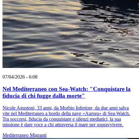
07/04/2026 - 6:08
Nel Mediterraneo con Sea-Watch: "Conquistare la
fiducia di chi fugge dalla morte"
Nicole Agustoni, 33 anni, da Morbio Inferiore, da due anni salva
vite nel Mediterraneo a bordo della nave «Aurora» di Sea-Watch.
Tra soccorsi, fiducia da conquistare e silenzi mediatici, la sua
missione è dare voce a chi attraversa il mare per sopravvivere.
Mediterraneo
Migranti