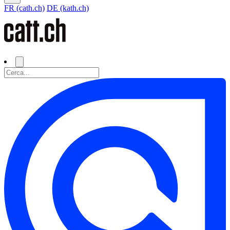
FR (cath.ch)
DE (kath.ch)