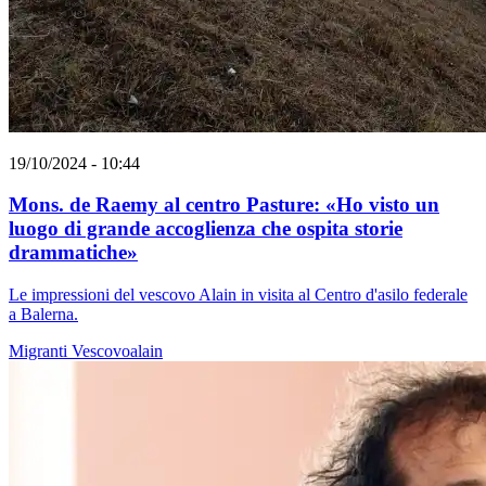
19/10/2024 - 10:44
Mons. de Raemy al centro Pasture: «Ho visto un
luogo di grande accoglienza che ospita storie
drammatiche»
Le impressioni del vescovo Alain in visita al Centro d'asilo federale
a Balerna.
Migranti
Vescovoalain