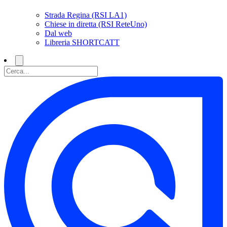
Strada Regina (RSI LA1)
Chiese in diretta (RSI ReteUno)
Dal web
Libreria SHORTCATT