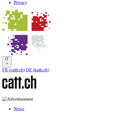
Privacy
IT
FR (cath.ch)
DE (kath.ch)
News