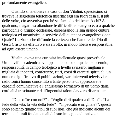
profondamente evangelico.
Quando si telefonava a casa di don Vitalini, spessissimo si
trovava la segreteria telefonica inserita: egli era fuori casa e, il più
delle volte, ciò avveniva perché sta facendo del bene. A chi? A
qualcuno, magari ascoltandone le difficoltà e le angosce, o a qualche
parrocchia o gruppo ecclesiale, dispensando la sua grande cultura
teologica ed umanistica, a servizio dell’autentica evangelizzazione.
Quale? L’azione che diffonde la certezza che l’amore del Dio di
Gesù Cristo sia effettivo e sia rivolto, in modo libero e responsabile,
ad ogni essere umano.
Vitalini aveva una curiosità intellettuale quasi proverbiale.
Un’attività accademica sviluppata nel corso di qualche decennio,
responsabilità in campo teologico a livello svizzero, migliaia e
migliaia di incontri, conferenze, ritiri, corsi di esercizi spirituali, un
numero significativo di pubblicazioni, vari interventi televisivi e
radiofonici hanno consentito a tante persone di apprezzare le
capacità comunicative e l’entusiasmo formativo di un uomo dalla
cordialità trascinante e dall’ingenuità talora davvero disarmante.
“Dio soffre con noi?” - “Voglio dirti qualcosa di Dio” - “La
fede della vita, la vita della fede” - “Il peccato è originale?”: questi
sono soltanto quattro titoli di suoi libri, che già indicano alcuni dei
terreni culturali fondamentali del suo impegno educativo e