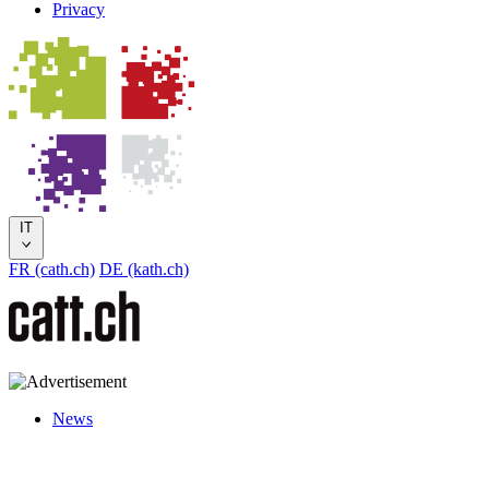
Privacy
IT
FR (cath.ch)
DE (kath.ch)
News