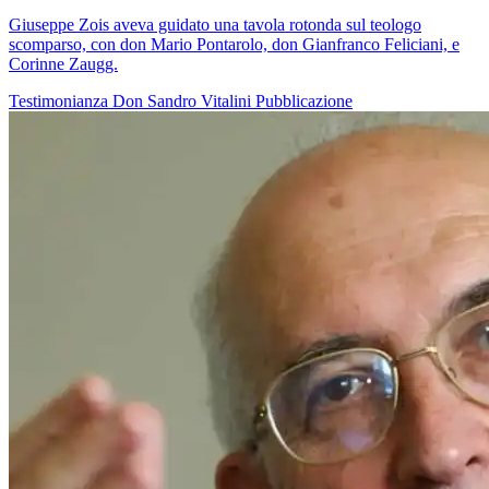
Giuseppe Zois aveva guidato una tavola rotonda sul teologo
scomparso, con don Mario Pontarolo, don Gianfranco Feliciani, e
Corinne Zaugg.
Testimonianza
Don Sandro Vitalini
Pubblicazione