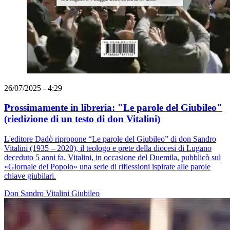
26/07/2025 - 4:29
Prossimamente in libreria: "Le parole del Giubileo"
(riedizione di un testo di don Vitalini)
L'editore Dadò ripropone “Le parole del Giubileo” di don Sandro
Vitalini (1935 – 2020), il teologo e prete della diocesi di Lugano
deceduto 5 anni fa. Vitalini, in occasione del Duemila, pubblicò sul
«Giornale del Popolo» una serie di riflessioni ispirate alle parole
chiave giubilari.
Don Sandro Vitalini
Giubileo