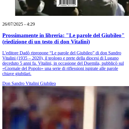
26/07/2025 - 4:29
Prossimamente in libreria: "Le parole del Giubileo"
(riedizione di un testo di don Vitalini)
L'editore Dadò ripropone “Le parole del Giubileo” di don Sandro
Vitalini (1935 – 2020), il teologo e prete della diocesi di Lugano
deceduto 5 anni fa. Vitalini, in occasione del Duemila, pubblicò sul
«Giornale del Popolo» una serie di riflessioni ispirate alle parole
chiave giubilari.
Don Sandro Vitalini
Giubileo