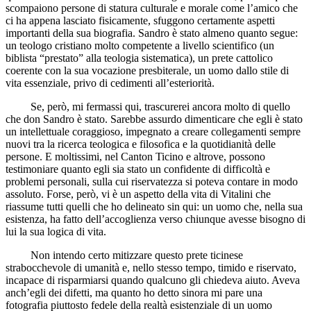
scompaiono persone di statura culturale e morale come l’amico che
ci ha appena lasciato fisicamente, sfuggono certamente aspetti
importanti della sua biografia. Sandro è stato almeno quanto segue:
un teologo cristiano molto competente a livello scientifico (un
biblista “prestato” alla teologia sistematica), un prete cattolico
coerente con la sua vocazione presbiterale, un uomo dallo stile di
vita essenziale, privo di cedimenti all’esteriorità.
Se, però, mi fermassi qui, trascurerei ancora molto di quello
che don Sandro è stato. Sarebbe assurdo dimenticare che egli è stato
un intellettuale coraggioso, impegnato a creare collegamenti sempre
nuovi tra la ricerca teologica e filosofica e la quotidianità delle
persone. E moltissimi, nel Canton Ticino e altrove, possono
testimoniare quanto egli sia stato un confidente di difficoltà e
problemi personali, sulla cui riservatezza si poteva contare in modo
assoluto. Forse, però, vi è un aspetto della vita di Vitalini che
riassume tutti quelli che ho delineato sin qui: un uomo che, nella sua
esistenza, ha fatto dell’accoglienza verso chiunque avesse bisogno di
lui la sua logica di vita.
Non intendo certo mitizzare questo prete ticinese
strabocchevole di umanità e, nello stesso tempo, timido e riservato,
incapace di risparmiarsi quando qualcuno gli chiedeva aiuto. Aveva
anch’egli dei difetti, ma quanto ho detto sinora mi pare una
fotografia piuttosto fedele della realtà esistenziale di un uomo