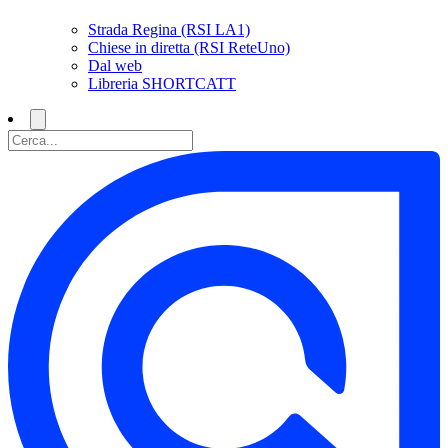
Strada Regina (RSI LA1)
Chiese in diretta (RSI ReteUno)
Dal web
Libreria SHORTCATT