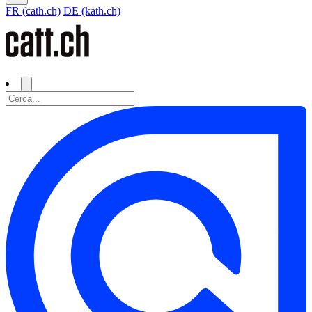
FR (cath.ch)
DE (kath.ch)