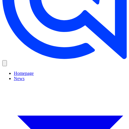
Homepage
News