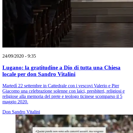
24/09/2020 - 9:35
Lugano: la gratitudine a Dio di tutta una Chiesa
locale per don Sandro Vitalini
Martedì 22 settembre in Cattedrale con i vescovi Valerio e Pier
Giacomo una celebrazione solenne con laici, presbiteri, religiosi e
religiose alla memoria del prete e teologo ticinese scomparso il 5
maggio 2020.
Don Sandro Vitalini