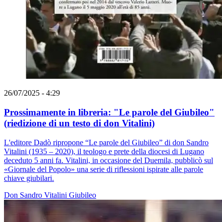
26/07/2025 - 4:29
Prossimamente in libreria: "Le parole del Giubileo"
(riedizione di un testo di don Vitalini)
L'editore Dadò ripropone “Le parole del Giubileo” di don Sandro
Vitalini (1935 – 2020), il teologo e prete della diocesi di Lugano
deceduto 5 anni fa. Vitalini, in occasione del Duemila, pubblicò sul
«Giornale del Popolo» una serie di riflessioni ispirate alle parole
chiave giubilari.
Don Sandro Vitalini
Giubileo