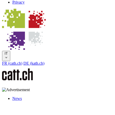
Privacy
IT
FR (cath.ch)
DE (kath.ch)
News