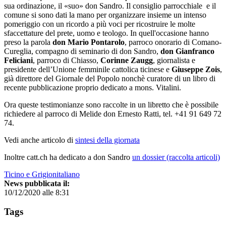
sua ordinazione, il «suo» don Sandro. Il consiglio parrocchiale e il
comune si sono dati la mano per organizzare insieme un intenso
pomeriggio con un ricordo a più voci per ricostruire le molte
sfaccettature del prete, uomo e teologo. In quell'occasione hanno
preso la parola
don Mario Pontarolo
, parroco onorario di Comano-
Cureglia, compagno di seminario di don Sandro,
don Gianfranco
Feliciani
, parroco di Chiasso,
Corinne Zaugg
, giornalista e
presidente dell’Unione femminile cattolica ticinese e
Giuseppe Zois
,
già direttore del Giornale del Popolo nonchè curatore di un libro di
recente pubblicazione proprio dedicato a mons. Vitalini.
Ora queste testimonianze sono raccolte in un libretto che è possibile
richiedere al parroco di Melide don Ernesto Ratti, tel. +41 91 649 72
74.
Vedi anche articolo di
sintesi della giornata
Inoltre catt.ch ha dedicato a don Sandro
un dossier (raccolta articoli)
Ticino e Grigionitaliano
News pubblicata il:
10/12/2020 alle 8:31
Tags