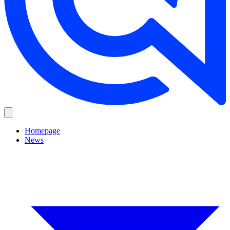
Homepage
News