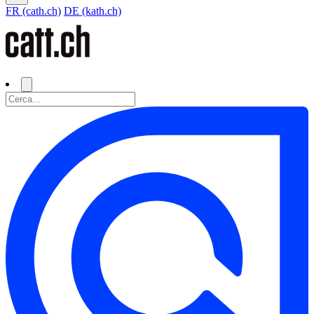
FR (cath.ch)
DE (kath.ch)