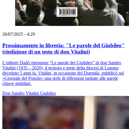
26/07/2025 - 4:29
Prossimamente in libreria: "Le parole del Giubileo"
(riedizione di un testo di don Vitalini)
L'editore Dadò ripropone “Le parole del Giubileo” di don Sandro
Vitalini (1935 – 2020), il teologo e prete della diocesi di Lugano
deceduto 5 anni fa. Vitalini, in occasione del Duemila, pubblicò sul
«Giornale del Popolo» una serie di riflessioni ispirate alle parole
chiave giubilari.
Don Sandro Vitalini
Giubileo