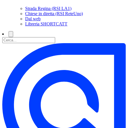
Strada Regina (RSI LA1)
Chiese in diretta (RSI ReteUno)
Dal web
Libreria SHORTCATT