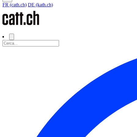
FR (cath.ch)
DE (kath.ch)