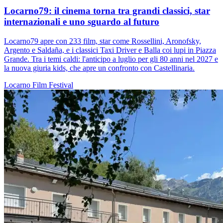
Locarno79: il cinema torna tra grandi classici, star
internazionali e uno sguardo al futuro
Locarno79 apre con 233 film, star come Rossellini, Aronofsky,
Argento e Saldaña, e i classici Taxi Driver e Balla coi lupi in Piazza
Grande. Tra i temi caldi: l'anticipo a luglio per gli 80 anni nel 2027 e
la nuova giuria kids, che apre un confronto con Castellinaria.
Locarno
Film
Festival