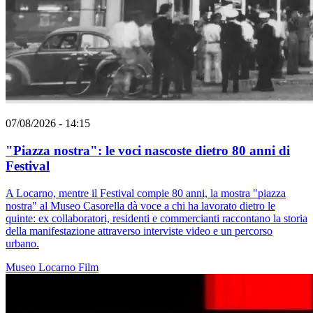
07/08/2026 - 14:15
"Piazza nostra": le voci nascoste dietro 80 anni di
Festival
A Locarno, mentre il Festival compie 80 anni, la mostra "piazza
nostra" al Museo Casorella dà voce a chi ha lavorato dietro le
quinte: ex collaboratori, residenti e commercianti raccontano la storia
della manifestazione attraverso interviste video e un percorso
urbano.
Museo
Locarno
Film