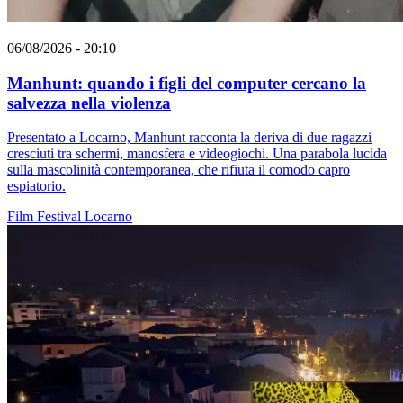
06/08/2026 - 20:10
Manhunt: quando i figli del computer cercano la
salvezza nella violenza
Presentato a Locarno, Manhunt racconta la deriva di due ragazzi
cresciuti tra schermi, manosfera e videogiochi. Una parabola lucida
sulla mascolinità contemporanea, che rifiuta il comodo capro
espiatorio.
Film
Festival
Locarno