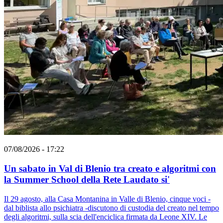
07/08/2026 - 17:22
Un sabato in Val di Blenio tra creato e algoritmi con
la Summer School della Rete Laudato si'
Il 29 agosto, alla Casa Montanina in Valle di Blenio, cinque voci -
dal biblista allo psichiatra -discutono di custodia del creato nel tempo
degli algoritmi, sulla scia dell'enciclica firmata da Leone XIV. Le