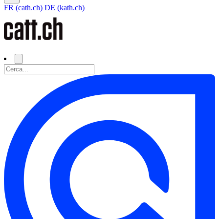
FR (cath.ch)
DE (kath.ch)