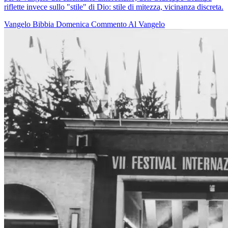
riflette invece sullo "stile" di Dio: stile di mitezza, vicinanza discreta.
Vangelo
Bibbia
Domenica
Commento Al Vangelo