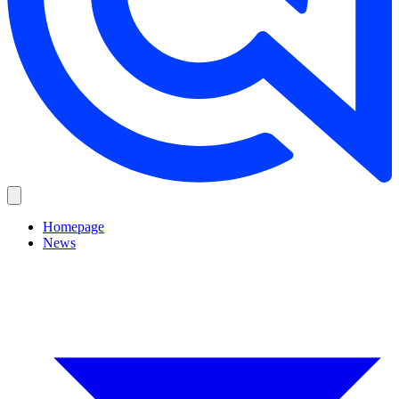
Homepage
News