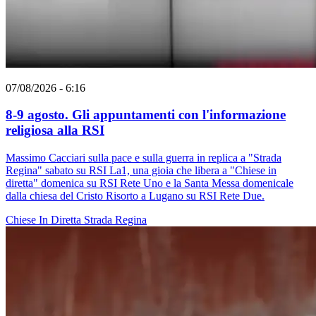
07/08/2026 - 6:16
8-9 agosto. Gli appuntamenti con l'informazione
religiosa alla RSI
Massimo Cacciari sulla pace e sulla guerra in replica a "Strada
Regina" sabato su RSI La1, una gioia che libera a "Chiese in
diretta" domenica su RSI Rete Uno e la Santa Messa domenicale
dalla chiesa del Cristo Risorto a Lugano su RSI Rete Due.
Chiese In Diretta
Strada Regina