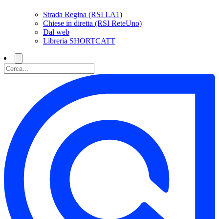
Strada Regina (RSI LA1)
Chiese in diretta (RSI ReteUno)
Dal web
Libreria SHORTCATT