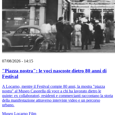
07/08/2026 - 14:15
"Piazza nostra": le voci nascoste dietro 80 anni di
Festival
A Locarno, mentre il Festival compie 80 anni, la mostra "piazza
nostra" al Museo Casorella dà voce a chi ha lavorato dietro le
quinte: ex collaboratori, residenti e commercianti raccontano la storia
della manifestazione attraverso interviste video e un percorso
urbano.
Museo
Locarno
Film