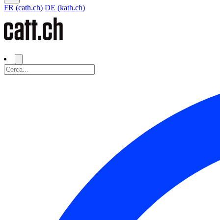
FR (cath.ch)
DE (kath.ch)