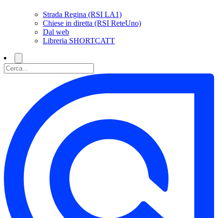
Strada Regina (RSI LA1)
Chiese in diretta (RSI ReteUno)
Dal web
Libreria SHORTCATT