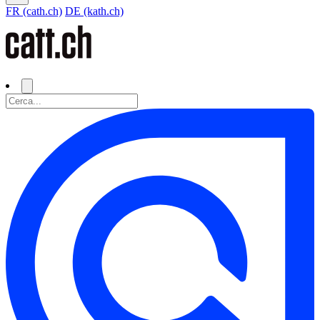
FR (cath.ch)
DE (kath.ch)