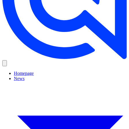
Homepage
News