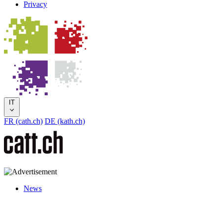
Privacy
IT
FR (cath.ch)
DE (kath.ch)
News