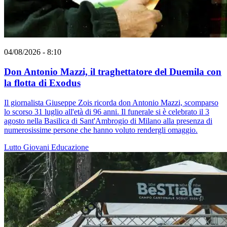
04/08/2026 - 8:10
Don Antonio Mazzi, il traghettatore del Duemila con
la flotta di Exodus
Il giornalista Giuseppe Zois ricorda don Antonio Mazzi, scomparso
lo scorso 31 luglio all'età di 96 anni. Il funerale si è celebrato il 3
agosto nella Basilica di Sant'Ambrogio di Milano alla presenza di
numerosissime persone che hanno voluto rendergli omaggio.
Lutto
Giovani
Educazione