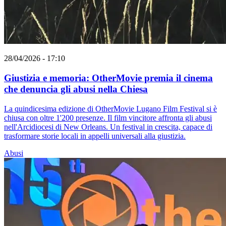
28/04/2026 - 17:10
Giustizia e memoria: OtherMovie premia il cinema
che denuncia gli abusi nella Chiesa
La quindicesima edizione di OtherMovie Lugano Film Festival si è
chiusa con oltre 1'200 presenze. Il film vincitore affronta gli abusi
nell'Arcidiocesi di New Orleans. Un festival in crescita, capace di
trasformare storie locali in appelli universali alla giustizia.
Abusi