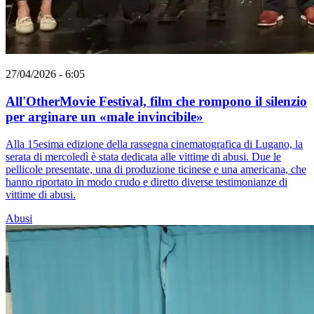
27/04/2026 - 6:05
All'OtherMovie Festival, film che rompono il silenzio
per arginare un «male invincibile»
Alla 15esima edizione della rassegna cinematografica di Lugano, la
serata di mercoledì è stata dedicata alle vittime di abusi. Due le
pellicole presentate, una di produzione ticinese e una americana, che
hanno riportato in modo crudo e diretto diverse testimonianze di
vittime di abusi.
Abusi