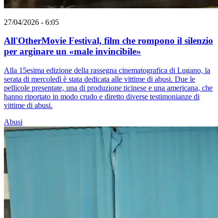
27/04/2026 - 6:05
All'OtherMovie Festival, film che rompono il silenzio
per arginare un «male invincibile»
Alla 15esima edizione della rassegna cinematografica di Lugano, la
serata di mercoledì è stata dedicata alle vittime di abusi. Due le
pellicole presentate, una di produzione ticinese e una americana, che
hanno riportato in modo crudo e diretto diverse testimonianze di
vittime di abusi.
Abusi