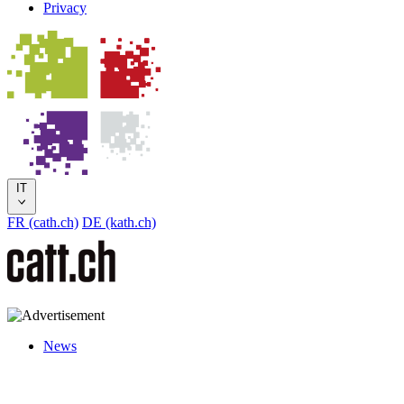
Privacy
IT
FR (cath.ch)
DE (kath.ch)
News