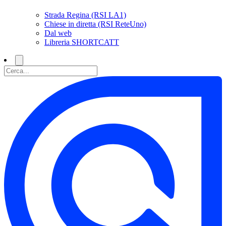
Strada Regina (RSI LA1)
Chiese in diretta (RSI ReteUno)
Dal web
Libreria SHORTCATT