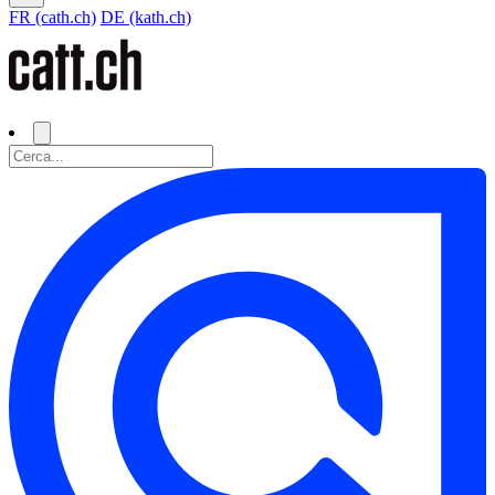
FR (cath.ch)
DE (kath.ch)