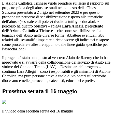
L’Azione Cattolica Ticinese vuole prendere sul serio il rapporto sul
progetto pilota degli abusi sessuali nel contesto della Chiesa in
Svizzera presentato a Zurigo nel settembre 2023 e per questo
propone un percorso di sensibilizzazione rispetto alle tematiche
dell’abuso (sessuale e di potere) rivolto a tutti gli educatori. «Il
percorso ha quattro obiettivi – spiega
Lara Allegri, presidente
dell’Azione Cattolica Ticinese
– che sono: sensibilizzare alla
tematica dell’abuso nelle diverse forme; abbattere eventuali tabù
relativi alla sessualità; imparare a riconoscere gli indicatori e sapere
come procedere e allestire appunto delle linee guida specifiche per
l’associazione».
Il progetto è stato sottoposto al vescovo Alain de Raemy che lo ha
approvato e si avvarrà della collaborazione del servizio di Aiuto alle
vittime del Cantone Ticino (LAV). «Destinatari del progetto –
continua Lara Allegri – sono i responsabili e gli animatori di Azione
Cattolica, ma pure persone attive a titolo di volontari sul territorio
diocesano e nelle parrocchie, catechisti, educatori e preti».
Prossima serata il 16 maggio
Il vvideo della seconda serata del 16 maggio