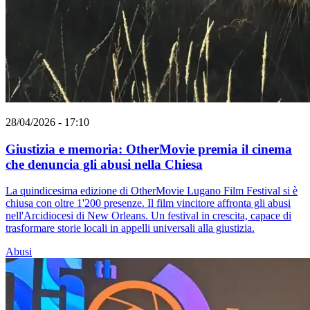
28/04/2026 - 17:10
Giustizia e memoria: OtherMovie premia il cinema
che denuncia gli abusi nella Chiesa
La quindicesima edizione di OtherMovie Lugano Film Festival si è
chiusa con oltre 1'200 presenze. Il film vincitore affronta gli abusi
nell'Arcidiocesi di New Orleans. Un festival in crescita, capace di
trasformare storie locali in appelli universali alla giustizia.
Abusi