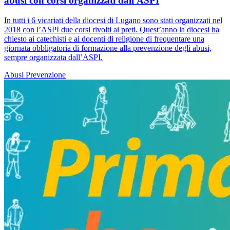
abusi con corsi organizzati dall'ASPI
In tutti i 6 vicariati della diocesi di Lugano sono stati organizzati nel
2018 con l’ASPI due corsi rivolti ai preti. Quest’anno la diocesi ha
chiesto ai catechisti e ai docenti di religione di frequentare una
giornata obbligatoria di formazione alla prevenzione degli abusi,
sempre organizzata dall’ASPI.
Abusi
Prevenzione