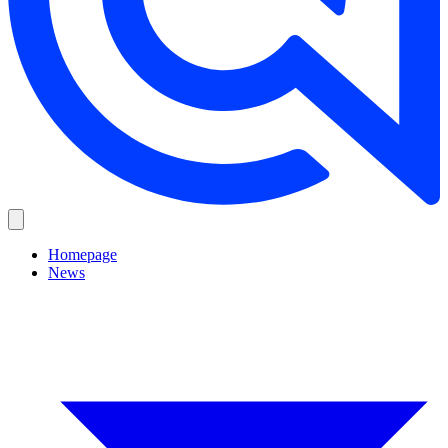
Homepage
News