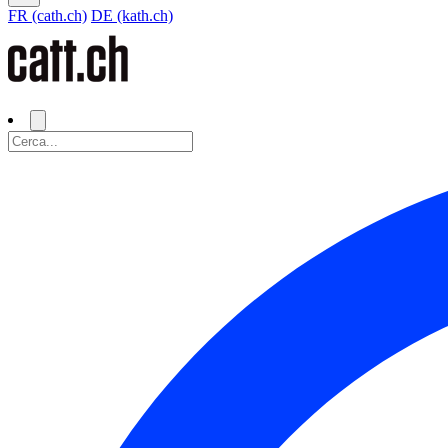
FR (cath.ch)
DE (kath.ch)