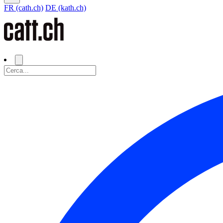
FR (cath.ch)
DE (kath.ch)