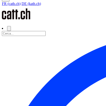
FR (cath.ch)
DE (kath.ch)