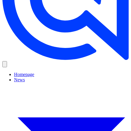
Homepage
News