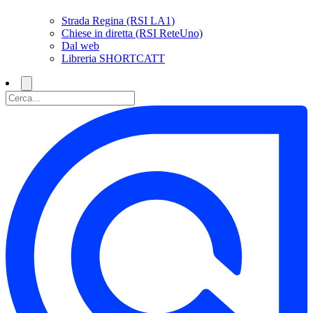
Strada Regina (RSI LA1)
Chiese in diretta (RSI ReteUno)
Dal web
Libreria SHORTCATT