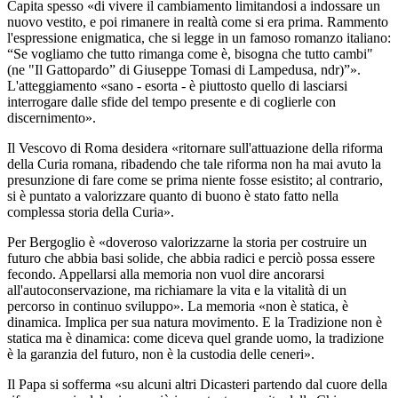
Capita spesso «di vivere il cambiamento limitandosi a indossare un
nuovo vestito, e poi rimanere in realtà come si era prima. Rammento
l'espressione enigmatica, che si legge in un famoso romanzo italiano:
“Se vogliamo che tutto rimanga come è, bisogna che tutto cambi"
(ne "Il Gattopardo” di Giuseppe Tomasi di Lampedusa, ndr)”».
L'atteggiamento «sano - esorta - è piuttosto quello di lasciarsi
interrogare dalle sfide del tempo presente e di coglierle con
discernimento».
Il Vescovo di Roma desidera «ritornare sull'attuazione della riforma
della Curia romana, ribadendo che tale riforma non ha mai avuto la
presunzione di fare come se prima niente fosse esistito; al contrario,
si è puntato a valorizzare quanto di buono è stato fatto nella
complessa storia della Curia».
Per Bergoglio è «doveroso valorizzarne la storia per costruire un
futuro che abbia basi solide, che abbia radici e perciò possa essere
fecondo. Appellarsi alla memoria non vuol dire ancorarsi
all'autoconservazione, ma richiamare la vita e la vitalità di un
percorso in continuo sviluppo». La memoria «non è statica, è
dinamica. Implica per sua natura movimento. E la Tradizione non è
statica ma è dinamica: come diceva quel grande uomo, la tradizione
è la garanzia del futuro, non è la custodia delle ceneri».
Il Papa si sofferma «su alcuni altri Dicasteri partendo dal cuore della