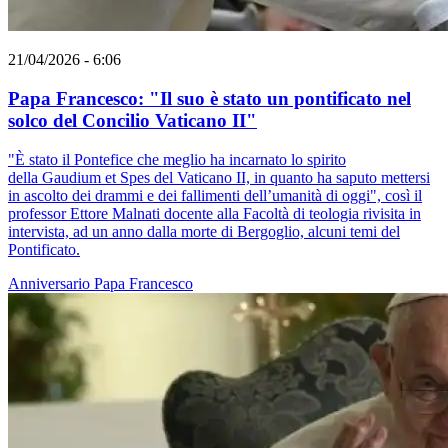
21/04/2026 - 6:06
Papa Francesco: "Il suo è stato un pontificato nel
solco del Concilio Vaticano II"
"È stato il Pontefice che meglio ha incarnato lo spirito
della Gaudium et Spes del Vaticano II, in quanto ha saputo mettersi
in ascolto dei drammi e dei fallimenti dell’umanità di oggi", così il
professor Ettore Malnati docente alla Facoltà di teologia rivisita in
intervista, ad un anno dalla morte di Bergoglio, alcuni temi del
Pontificato.
Anniversario
Papa Francesco