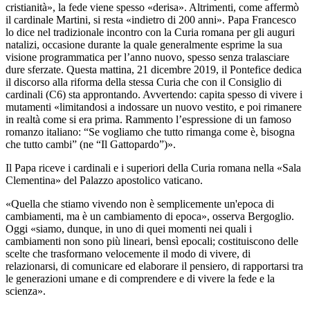
cristianità», la fede viene spesso «derisa». Altrimenti, come affermò
il cardinale Martini, si resta «indietro di 200 anni». Papa Francesco
lo dice nel tradizionale incontro con la Curia romana per gli auguri
natalizi, occasione durante la quale generalmente esprime la sua
visione programmatica per l’anno nuovo, spesso senza tralasciare
dure sferzate. Questa mattina, 21 dicembre 2019, il Pontefice dedica
il discorso alla riforma della stessa Curia che con il Consiglio di
cardinali (C6) sta approntando. Avvertendo: capita spesso di vivere i
mutamenti «limitandosi a indossare un nuovo vestito, e poi rimanere
in realtà come si era prima. Rammento l’espressione di un famoso
romanzo italiano: “Se vogliamo che tutto rimanga come è, bisogna
che tutto cambi” (ne “Il Gattopardo”)».
Il Papa riceve i cardinali e i superiori della Curia romana nella «Sala
Clementina» del Palazzo apostolico vaticano.
«Quella che stiamo vivendo non è semplicemente un'epoca di
cambiamenti, ma è un cambiamento di epoca», osserva Bergoglio.
Oggi «siamo, dunque, in uno di quei momenti nei quali i
cambiamenti non sono più lineari, bensì epocali; costituiscono delle
scelte che trasformano velocemente il modo di vivere, di
relazionarsi, di comunicare ed elaborare il pensiero, di rapportarsi tra
le generazioni umane e di comprendere e di vivere la fede e la
scienza».