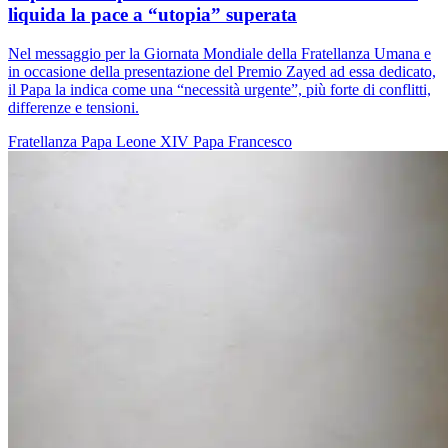
liquida la pace a “utopia” superata
Nel messaggio per la Giornata Mondiale della Fratellanza Umana e
in occasione della presentazione del Premio Zayed ad essa dedicato,
il Papa la indica come una “necessità urgente”, più forte di conflitti,
differenze e tensioni.
Fratellanza
Papa Leone XIV
Papa Francesco