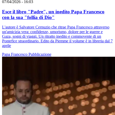
07/04/2026 - 16:03
Esce il libro "Padre", un inedito Papa Francesco
con la sua "follia di Dio"
L'autore è Salvatore Cernuzio che ritrae Papa Francesco attraverso
un'amicizia vera: confidenze, umorismo, dolore per le guerre e
Gaza, sogni di viaggi. Un ritratto inedito e commovente di un
Pontefice straordinario. Edito da Piemme il volume è in libreria dal 7
aprile
Papa Francesco
Pubblicazione