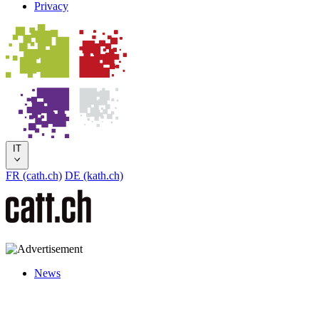
Privacy
IT
FR (cath.ch)
DE (kath.ch)
News