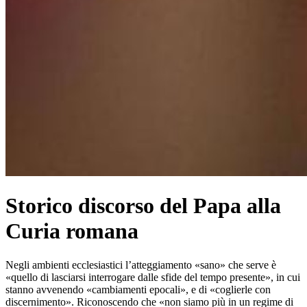
Storico discorso del Papa alla
Curia romana
Negli ambienti ecclesiastici l’atteggiamento «sano» che serve è
«quello di lasciarsi interrogare dalle sfide del tempo presente», in cui
stanno avvenendo «cambiamenti epocali», e di «coglierle con
discernimento». Riconoscendo che «non siamo più in un regime di