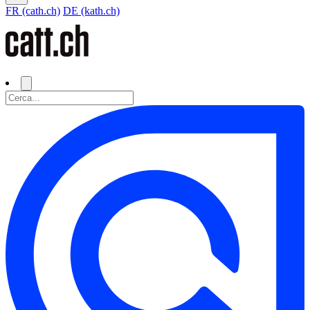
FR (cath.ch)
DE (kath.ch)