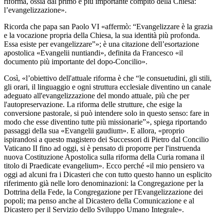
riforma, ossia dal primo e più importante compito della Chiesa:
l’evangelizzazione».
Ricorda che papa san Paolo VI «affermò: “Evangelizzare è la grazia
e la vocazione propria della Chiesa, la sua identità più profonda.
Essa esiste per evangelizzare”»; è una citazione dell’esortazione
apostolica «Evangelii nuntiandi», definita da Francesco «il
documento più importante del dopo-Concilio».
Così, «l’obiettivo dell'attuale riforma è che “le consuetudini, gli stili,
gli orari, il linguaggio e ogni struttura ecclesiale diventino un canale
adeguato all'evangelizzazione del mondo attuale, più che per
l'autopreservazione. La riforma delle strutture, che esige la
conversione pastorale, si può intendere solo in questo senso: fare in
modo che esse diventino tutte più missionarie”», spiega riportando
passaggi della sua «Evangelii gaudium». E allora, «proprio
ispirandosi a questo magistero dei Successori di Pietro dal Concilio
Vaticano II fino ad oggi, si è pensato di proporre per l'instruenda
nuova Costituzione Apostolica sulla riforma della Curia romana il
titolo di Praedicate evangelium». Ecco perché «il mio pensiero va
oggi ad alcuni fra i Dicasteri che con tutto questo hanno un esplicito
riferimento già nelle loro denominazioni: la Congregazione per la
Dottrina della Fede, la Congregazione per l'Evangelizzazione dei
popoli; ma penso anche al Dicastero della Comunicazione e al
Dicastero per il Servizio dello Sviluppo Umano Integrale».