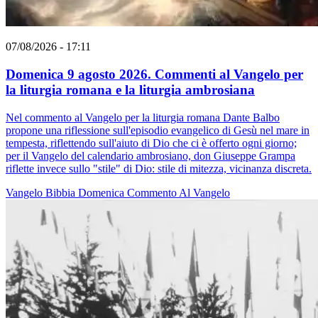
07/08/2026 - 17:11
Domenica 9 agosto 2026. Commenti al Vangelo per
la liturgia romana e la liturgia ambrosiana
Nel commento al Vangelo per la liturgia romana Dante Balbo
propone una riflessione sull'episodio evangelico di Gesù nel mare in
tempesta, riflettendo sull'aiuto di Dio che ci è offerto ogni giorno;
per il Vangelo del calendario ambrosiano, don Giuseppe Grampa
riflette invece sullo "stile" di Dio: stile di mitezza, vicinanza discreta.
Vangelo
Bibbia
Domenica
Commento Al Vangelo