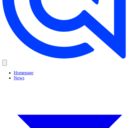
Homepage
News