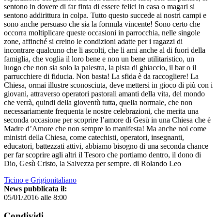
sentono in dovere di far finta di essere felici in casa o magari si
sentono addirittura in colpa. Tutto questo succede ai nostri campi e
sono anche persuaso che sia la formula vincente! Sono certo che
occorra moltiplicare queste occasioni in parrocchia, nelle singole
zone, affinché si creino le condizioni adatte per i ragazzi di
incontrare qualcuno che li ascolti, che li ami anche al di fuori della
famiglia, che voglia il loro bene e non un bene utilitaristico, un
luogo che non sia solo la palestra, la pista di ghiaccio, il bar o il
parrucchiere di fiducia. Non basta! La sfida è da raccogliere! La
Chiesa, ormai illustre sconosciuta, deve mettersi in gioco di più con i
giovani, attraverso operatori pastorali amanti della vita, del mondo
che verrà, quindi della gioventù tutta, quella normale, che non
necessariamente frequenta le nostre celebrazioni, che merita una
seconda occasione per scoprire l’amore di Gesù in una Chiesa che è
Madre d’Amore che non sempre lo manifesta! Ma anche noi come
ministri della Chiesa, come catechisti, operatori, insegnanti,
educatori, battezzati attivi, abbiamo bisogno di una seconda chance
per far scoprire agli altri il Tesoro che portiamo dentro, il dono di
Dio, Gesù Cristo, la Salvezza per sempre. di Rolando Leo
Ticino e Grigionitaliano
News pubblicata il:
05/01/2016 alle 8:00
Condividi