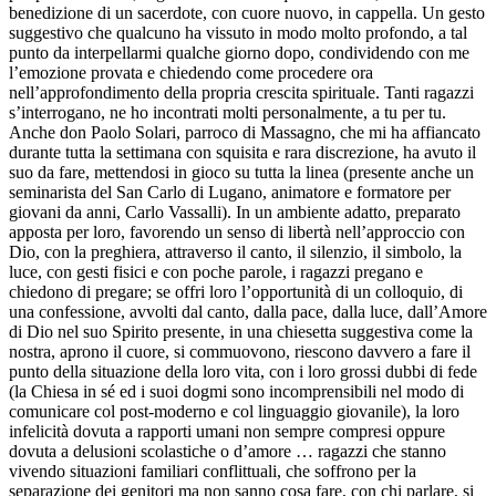
benedizione di un sacerdote, con cuore nuovo, in cappella. Un gesto
suggestivo che qualcuno ha vissuto in modo molto profondo, a tal
punto da interpellarmi qualche giorno dopo, condividendo con me
l’emozione provata e chiedendo come procedere ora
nell’approfondimento della propria crescita spirituale. Tanti ragazzi
s’interrogano, ne ho incontrati molti personalmente, a tu per tu.
Anche don Paolo Solari, parroco di Massagno, che mi ha affiancato
durante tutta la settimana con squisita e rara discrezione, ha avuto il
suo da fare, mettendosi in gioco su tutta la linea (presente anche un
seminarista del San Carlo di Lugano, animatore e formatore per
giovani da anni, Carlo Vassalli). In un ambiente adatto, preparato
apposta per loro, favorendo un senso di libertà nell’approccio con
Dio, con la preghiera, attraverso il canto, il silenzio, il simbolo, la
luce, con gesti fisici e con poche parole, i ragazzi pregano e
chiedono di pregare; se offri loro l’opportunità di un colloquio, di
una confessione, avvolti dal canto, dalla pace, dalla luce, dall’Amore
di Dio nel suo Spirito presente, in una chiesetta suggestiva come la
nostra, aprono il cuore, si commuovono, riescono davvero a fare il
punto della situazione della loro vita, con i loro grossi dubbi di fede
(la Chiesa in sé ed i suoi dogmi sono incomprensibili nel modo di
comunicare col post-moderno e col linguaggio giovanile), la loro
infelicità dovuta a rapporti umani non sempre compresi oppure
dovuta a delusioni scolastiche o d’amore … ragazzi che stanno
vivendo situazioni familiari conflittuali, che soffrono per la
separazione dei genitori ma non sanno cosa fare, con chi parlare, si