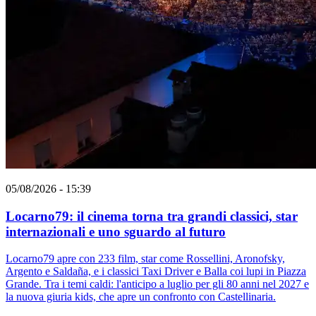
05/08/2026 - 15:39
Locarno79: il cinema torna tra grandi classici, star
internazionali e uno sguardo al futuro
Locarno79 apre con 233 film, star come Rossellini, Aronofsky,
Argento e Saldaña, e i classici Taxi Driver e Balla coi lupi in Piazza
Grande. Tra i temi caldi: l'anticipo a luglio per gli 80 anni nel 2027 e
la nuova giuria kids, che apre un confronto con Castellinaria.