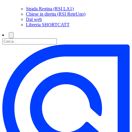
Strada Regina (RSI LA1)
Chiese in diretta (RSI ReteUno)
Dal web
Libreria SHORTCATT