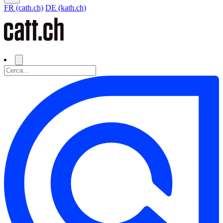
FR (cath.ch)
DE (kath.ch)