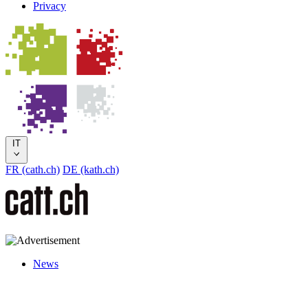
Privacy
IT
FR (cath.ch)
DE (kath.ch)
News