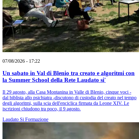
07/08/2026 - 17:22
Un sabato in Val di Blenio tra creato e algoritmi con
la Summer School della Rete Laudato si'
Il 29 agosto, alla Casa Montanina in Valle di Blenio, cinque voci -
dal biblista allo psichiatra -discutono di custodia del creato nel tempo
degli algoritmi, sulla scia dell'enciclica firmata da Leone XIV. Le
iscrizioni chiudono tra poco, il 9 agosto.
Laudato Si
Formazione