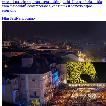
cresciuti tra schermi, manosfera e videogiochi. Una parabola lucida
sulla mascolinità contemporanea, che rifiuta il comodo capro
espiatorio.
Film
Festival
Locarno