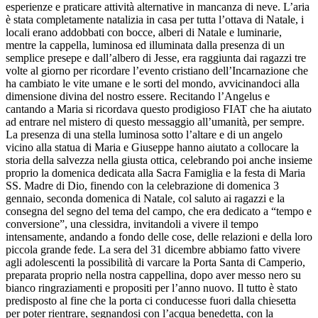
esperienze e praticare attività alternative in mancanza di neve. L’aria
è stata completamente natalizia in casa per tutta l’ottava di Natale, i
locali erano addobbati con bocce, alberi di Natale e luminarie,
mentre la cappella, luminosa ed illuminata dalla presenza di un
semplice presepe e dall’albero di Jesse, era raggiunta dai ragazzi tre
volte al giorno per ricordare l’evento cristiano dell’Incarnazione che
ha cambiato le vite umane e le sorti del mondo, avvicinandoci alla
dimensione divina del nostro essere. Recitando l’Angelus e
cantando a Maria si ricordava questo prodigioso FIAT che ha aiutato
ad entrare nel mistero di questo messaggio all’umanità, per sempre.
La presenza di una stella luminosa sotto l’altare e di un angelo
vicino alla statua di Maria e Giuseppe hanno aiutato a collocare la
storia della salvezza nella giusta ottica, celebrando poi anche insieme
proprio la domenica dedicata alla Sacra Famiglia e la festa di Maria
SS. Madre di Dio, finendo con la celebrazione di domenica 3
gennaio, seconda domenica di Natale, col saluto ai ragazzi e la
consegna del segno del tema del campo, che era dedicato a “tempo e
conversione”, una clessidra, invitandoli a vivere il tempo
intensamente, andando a fondo delle cose, delle relazioni e della loro
piccola grande fede. La sera del 31 dicembre abbiamo fatto vivere
agli adolescenti la possibilità di varcare la Porta Santa di Camperio,
preparata proprio nella nostra cappellina, dopo aver messo nero su
bianco ringraziamenti e propositi per l’anno nuovo. Il tutto è stato
predisposto al fine che la porta ci conducesse fuori dalla chiesetta
per poter rientrare, segnandosi con l’acqua benedetta, con la