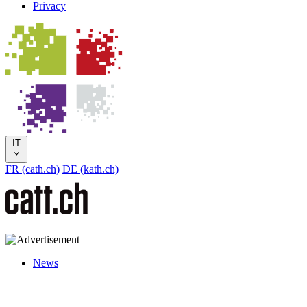
Privacy
IT
FR (cath.ch)
DE (kath.ch)
News