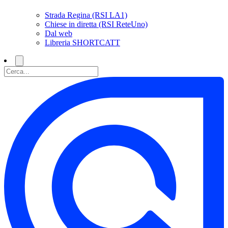
Strada Regina (RSI LA1)
Chiese in diretta (RSI ReteUno)
Dal web
Libreria SHORTCATT