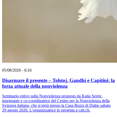
05/08/2026 - 6:16
Disarmare il presente – Tolstoj, Gandhi e Capitini: la
forza attuale della nonviolenza
Seminario estivo sulla Nonviolenza proposto da Katia Senjic,
insegnante e co-coordinatrice del Centro per la Nonviolenza della
Svizzera italiana, che si terrà presso la Casa Buzzi di Dalpe sabato
29 agosto 2026. L'organizzatrice lo presenta a catt.ch.