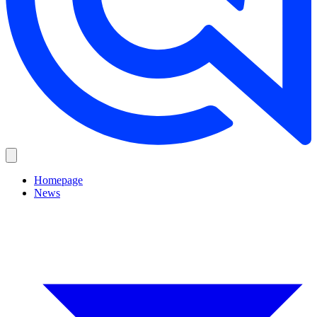
Homepage
News