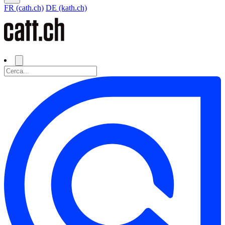
FR (cath.ch)
DE (kath.ch)