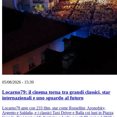
05/08/2026 - 15:39
Locarno79: il cinema torna tra grandi classici, star
internazionali e uno sguardo al futuro
Locarno79 apre con 233 film, star come Rossellini, Aronofsky,
Argento e Saldaña, e i classici Taxi Driver e Balla coi lupi in Piazza