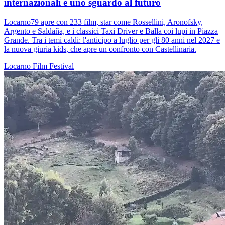
internazionali e uno sguardo al futuro
Locarno79 apre con 233 film, star come Rossellini, Aronofsky,
Argento e Saldaña, e i classici Taxi Driver e Balla coi lupi in Piazza
Grande. Tra i temi caldi: l'anticipo a luglio per gli 80 anni nel 2027 e
la nuova giuria kids, che apre un confronto con Castellinaria.
Locarno
Film
Festival