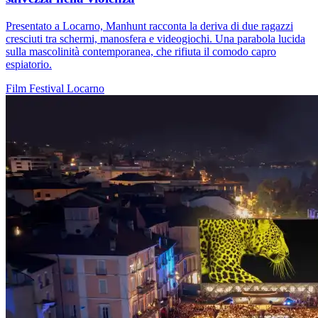
Presentato a Locarno, Manhunt racconta la deriva di due ragazzi
cresciuti tra schermi, manosfera e videogiochi. Una parabola lucida
sulla mascolinità contemporanea, che rifiuta il comodo capro
espiatorio.
Film
Festival
Locarno