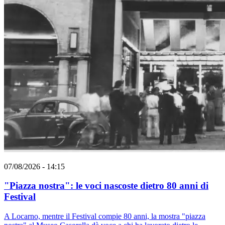
07/08/2026 - 14:15
"Piazza nostra": le voci nascoste dietro 80 anni di
Festival
A Locarno, mentre il Festival compie 80 anni, la mostra "piazza