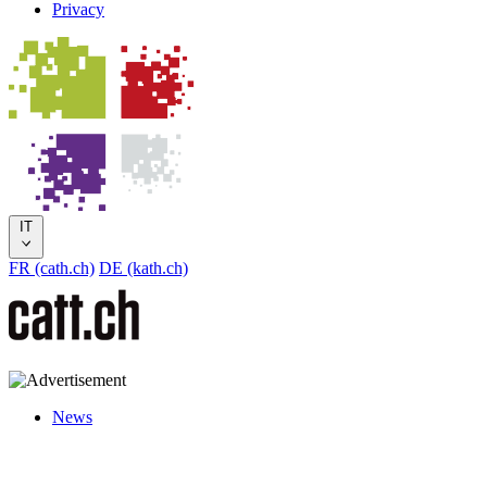
Privacy
IT
FR (cath.ch)
DE (kath.ch)
News