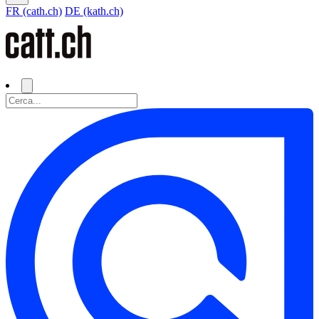
FR (cath.ch)
DE (kath.ch)