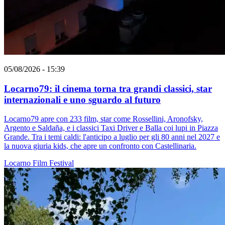
05/08/2026 - 15:39
Locarno79: il cinema torna tra grandi classici, star
internazionali e uno sguardo al futuro
Locarno79 apre con 233 film, star come Rossellini, Aronofsky,
Argento e Saldaña, e i classici Taxi Driver e Balla coi lupi in Piazza
Grande. Tra i temi caldi: l'anticipo a luglio per gli 80 anni nel 2027 e
la nuova giuria kids, che apre un confronto con Castellinaria.
Locarno
Film
Festival