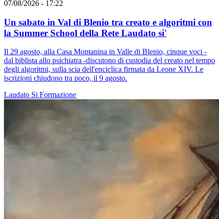
07/08/2026 - 17:22
Un sabato in Val di Blenio tra creato e algoritmi con
la Summer School della Rete Laudato si'
Il 29 agosto, alla Casa Montanina in Valle di Blenio, cinque voci -
dal biblista allo psichiatra -discutono di custodia del creato nel tempo
degli algoritmi, sulla scia dell'enciclica firmata da Leone XIV. Le
iscrizioni chiudono tra poco, il 9 agosto.
Laudato Si
Formazione