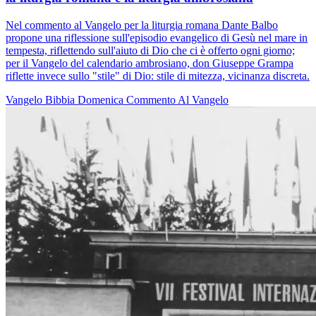
Nel commento al Vangelo per la liturgia romana Dante Balbo
propone una riflessione sull'episodio evangelico di Gesù nel mare in
tempesta, riflettendo sull'aiuto di Dio che ci è offerto ogni giorno;
per il Vangelo del calendario ambrosiano, don Giuseppe Grampa
riflette invece sullo "stile" di Dio: stile di mitezza, vicinanza discreta.
Vangelo
Bibbia
Domenica
Commento Al Vangelo