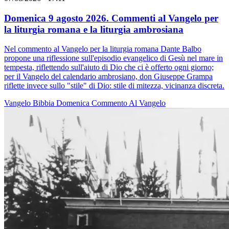
Domenica 9 agosto 2026. Commenti al Vangelo per
la liturgia romana e la liturgia ambrosiana
Nel commento al Vangelo per la liturgia romana Dante Balbo
propone una riflessione sull'episodio evangelico di Gesù nel mare in
tempesta, riflettendo sull'aiuto di Dio che ci è offerto ogni giorno;
per il Vangelo del calendario ambrosiano, don Giuseppe Grampa
riflette invece sullo "stile" di Dio: stile di mitezza, vicinanza discreta.
Vangelo
Bibbia
Domenica
Commento Al Vangelo