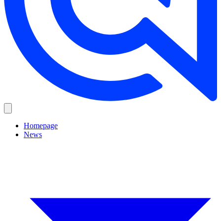
Homepage
News