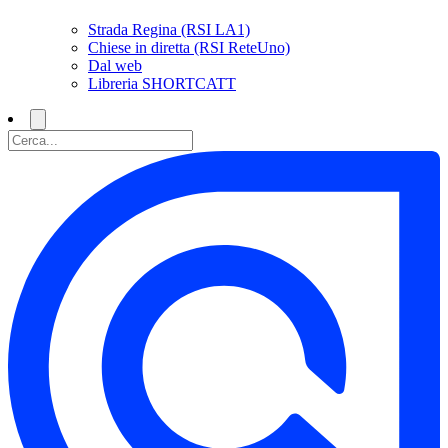
Strada Regina (RSI LA1)
Chiese in diretta (RSI ReteUno)
Dal web
Libreria SHORTCATT