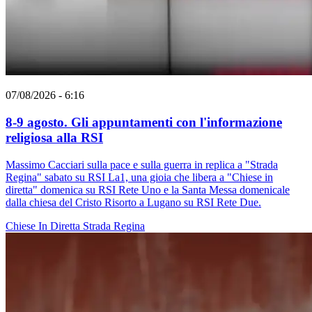
07/08/2026 - 6:16
8-9 agosto. Gli appuntamenti con l'informazione
religiosa alla RSI
Massimo Cacciari sulla pace e sulla guerra in replica a "Strada
Regina" sabato su RSI La1, una gioia che libera a "Chiese in
diretta" domenica su RSI Rete Uno e la Santa Messa domenicale
dalla chiesa del Cristo Risorto a Lugano su RSI Rete Due.
Chiese In Diretta
Strada Regina