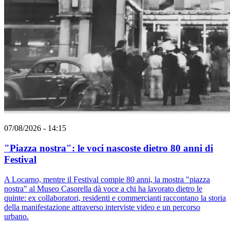
07/08/2026 - 14:15
"Piazza nostra": le voci nascoste dietro 80 anni di
Festival
A Locarno, mentre il Festival compie 80 anni, la mostra "piazza
nostra" al Museo Casorella dà voce a chi ha lavorato dietro le
quinte: ex collaboratori, residenti e commercianti raccontano la storia
della manifestazione attraverso interviste video e un percorso
urbano.