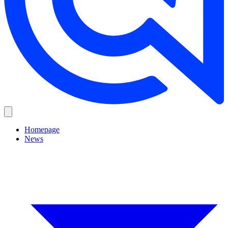
Homepage
News