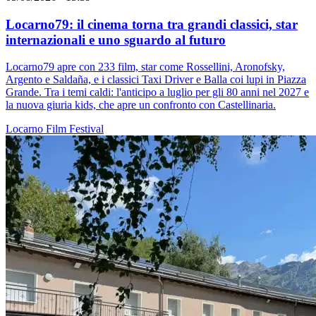
Locarno79: il cinema torna tra grandi classici, star
internazionali e uno sguardo al futuro
Locarno79 apre con 233 film, star come Rossellini, Aronofsky,
Argento e Saldaña, e i classici Taxi Driver e Balla coi lupi in Piazza
Grande. Tra i temi caldi: l'anticipo a luglio per gli 80 anni nel 2027 e
la nuova giuria kids, che apre un confronto con Castellinaria.
Locarno
Film
Festival