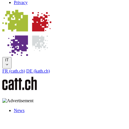
Privacy
IT
FR (cath.ch)
DE (kath.ch)
News