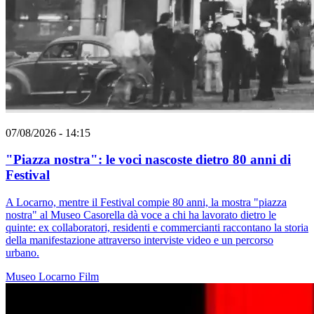
07/08/2026 - 14:15
"Piazza nostra": le voci nascoste dietro 80 anni di
Festival
A Locarno, mentre il Festival compie 80 anni, la mostra "piazza
nostra" al Museo Casorella dà voce a chi ha lavorato dietro le
quinte: ex collaboratori, residenti e commercianti raccontano la storia
della manifestazione attraverso interviste video e un percorso
urbano.
Museo
Locarno
Film