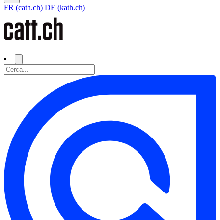
FR (cath.ch)
DE (kath.ch)