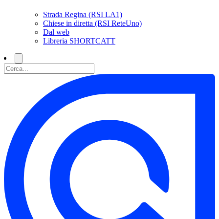
Strada Regina (RSI LA1)
Chiese in diretta (RSI ReteUno)
Dal web
Libreria SHORTCATT