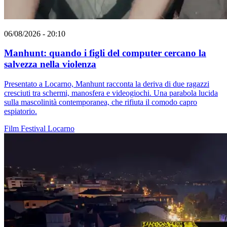
06/08/2026 - 20:10
Manhunt: quando i figli del computer cercano la
salvezza nella violenza
Presentato a Locarno, Manhunt racconta la deriva di due ragazzi
cresciuti tra schermi, manosfera e videogiochi. Una parabola lucida
sulla mascolinità contemporanea, che rifiuta il comodo capro
espiatorio.
Film
Festival
Locarno