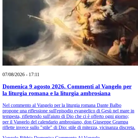
07/08/2026 - 17:11
Domenica 9 agosto 2026. Commenti al Vangelo per
la liturgia romana e la liturgia ambrosiana
Nel commento al Vangelo per la liturgia romana Dante Balbo
propone una riflessione sull'episodio evangelico di Gesù nel mare in
tempesta, riflettendo sull'aiuto di Dio che ci è offerto ogni giorno;
per il Vangelo del calendario ambrosiano, don Giuseppe Grampa
riflette invece sullo "stile" di Dio: stile di mitezza, vicinanza discreta.
Vangelo
Bibbia
Domenica
Commento Al Vangelo