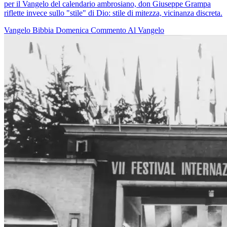
per il Vangelo del calendario ambrosiano, don Giuseppe Grampa
riflette invece sullo "stile" di Dio: stile di mitezza, vicinanza discreta.
Vangelo
Bibbia
Domenica
Commento Al Vangelo