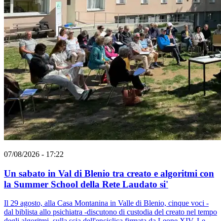
07/08/2026 - 17:22
Un sabato in Val di Blenio tra creato e algoritmi con
la Summer School della Rete Laudato si'
Il 29 agosto, alla Casa Montanina in Valle di Blenio, cinque voci -
dal biblista allo psichiatra -discutono di custodia del creato nel tempo
degli algoritmi, sulla scia dell'enciclica firmata da Leone XIV. Le