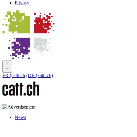
Privacy
IT
FR (cath.ch)
DE (kath.ch)
News