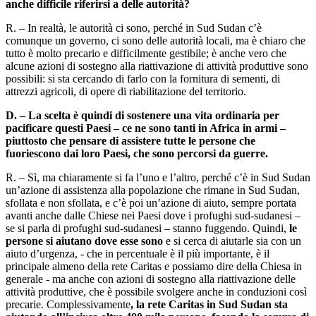
anche difficile riferirsi a delle autorità?
R. – In realtà, le autorità ci sono, perché in Sud Sudan c’è
comunque un governo, ci sono delle autorità locali, ma è chiaro che
tutto è molto precario e difficilmente gestibile; è anche vero che
alcune azioni di sostegno alla riattivazione di attività produttive sono
possibili: si sta cercando di farlo con la fornitura di sementi, di
attrezzi agricoli, di opere di riabilitazione del territorio.
D. – La scelta è quindi di sostenere una vita ordinaria per
pacificare questi Paesi – ce ne sono tanti in Africa in armi –
piuttosto che pensare di assistere tutte le persone che
fuoriescono dai loro Paesi, che sono percorsi da guerre.
R. – Sì, ma chiaramente si fa l’uno e l’altro, perché c’è in Sud Sudan
un’azione di assistenza alla popolazione che rimane in Sud Sudan,
sfollata e non sfollata, e c’è poi un’azione di aiuto, sempre portata
avanti anche dalle Chiese nei Paesi dove i profughi sud-sudanesi –
se si parla di profughi sud-sudanesi – stanno fuggendo. Quindi,
le
persone si aiutano dove esse sono
e si cerca di aiutarle sia con un
aiuto d’urgenza, - che in percentuale è il più importante, è il
principale almeno della rete Caritas e possiamo dire della Chiesa in
generale - ma anche con azioni di sostegno alla riattivazione delle
attività produttive, che è possibile svolgere anche in conduzioni così
precarie. Complessivamente
, la rete Caritas in Sud Sudan sta