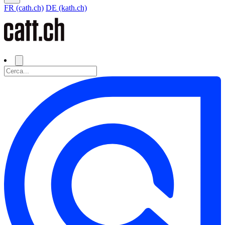
FR (cath.ch)
DE (kath.ch)