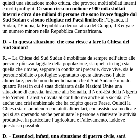
quindi una situazione molto critica, che provoca molti sfollati interni
e molti profughi.
Ci sono circa un milione e 900 mila sfollati
interni e circa due milioni di persone che sono invece fuggite dal
Sud Sudan e si sono rifugiate nei Paesi limitrofi:
l’Uganda, il
Sudan, l’Etiopia, la Repubblica democratica del Congo, il Kenya e
un numero minore nella Repubblica Centrafricana.
D. – In questa situazione, che cosa riesce a fare la Chiesa del
Sud Sudan?
R. – La Chiesa del Sud Sudan è mobilitata da sempre nell’aiuto alle
persone più svantaggiate della popolazione, sia quella in fuga sia
quella che rimane, seppure in condizioni precarie, dove vive, sia le
persone sfollate o profughe; soprattutto opera attraverso l’aiuto
alimentare, perché non dimentichiamo che il Sud Sudan è uno dei
quattro Paesi in cui è stata dichiarata dalle Nazioni Unite una
situazione di carestia, insieme alla Somalia, il Nord-Est della Nigeria
e lo Yemen. Carestia dovuta al conflitto ma anche alla siccità: c’è
anche una crisi ambientale che ha colpito questo Paese. Quindi la
Chiesa sta rispondendo con aiuti alimentari, con assistenza medica e
poi si sta operando anche per aiutare le persone a riattivare le attività
produttive, in particolare l’agricoltura e l’allevamento, laddove
questo sia possibile.
D. – Essendoci, infatti, una situazione di guerra civile, sarà