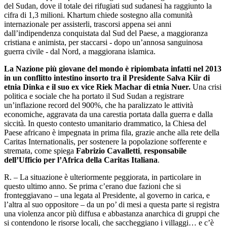
del Sudan, dove il totale dei rifugiati sud sudanesi ha raggiunto la
cifra di 1,3 milioni. Khartum chiede sostegno alla comunità
internazionale per assisterli, trascorsi appena sei anni
dall’indipendenza conquistata dal Sud del Paese, a maggioranza
cristiana e animista, per staccarsi - dopo un’annosa sanguinosa
guerra civile - dal Nord, a maggiorana islamica.
La Nazione più giovane del mondo è ripiombata infatti nel 2013
in un conflitto intestino insorto tra il Presidente Salva Kiir di
etnia Dinka e il suo ex vice Riek Machar di etnia Nuer.
Una crisi
politica e sociale che ha portato il Sud Sudan a registrare
un’inflazione record del 900%, che ha paralizzato le attività
economiche, aggravata da una carestia portata dalla guerra e dalla
siccità. In questo contesto umanitario drammatico, la Chiesa del
Paese africano è impegnata in prima fila, grazie anche alla rete della
Caritas Internationalis, per sostenere la popolazione sofferente e
stremata, come spiega
Fabrizio Cavalletti
,
responsabile
dell’Ufficio per l’Africa della Caritas Italiana
.
R. – La situazione è ulteriormente peggiorata, in particolare in
questo ultimo anno. Se prima c’erano due fazioni che si
fronteggiavano – una legata al Presidente, al governo in carica, e
l’altra al suo oppositore – da un po’ di mesi a questa parte si registra
una violenza ancor più diffusa e abbastanza anarchica di gruppi che
si contendono le risorse locali, che saccheggiano i villaggi… e c’è