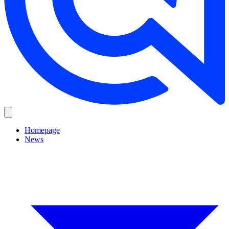
Homepage
News