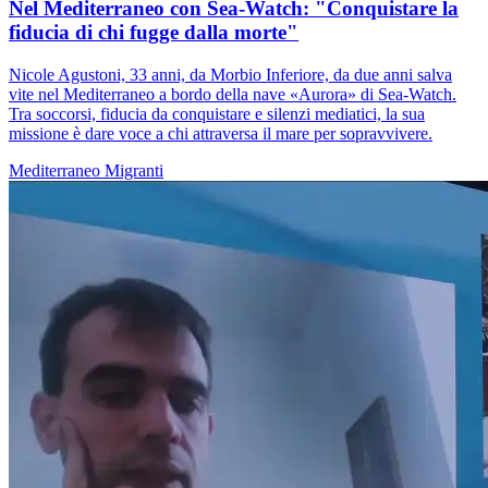
Nel Mediterraneo con Sea-Watch: "Conquistare la
fiducia di chi fugge dalla morte"
Nicole Agustoni, 33 anni, da Morbio Inferiore, da due anni salva
vite nel Mediterraneo a bordo della nave «Aurora» di Sea-Watch.
Tra soccorsi, fiducia da conquistare e silenzi mediatici, la sua
missione è dare voce a chi attraversa il mare per sopravvivere.
Mediterraneo
Migranti