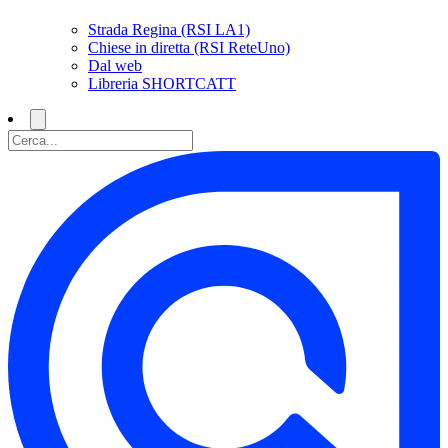
Strada Regina (RSI LA1)
Chiese in diretta (RSI ReteUno)
Dal web
Libreria SHORTCATT