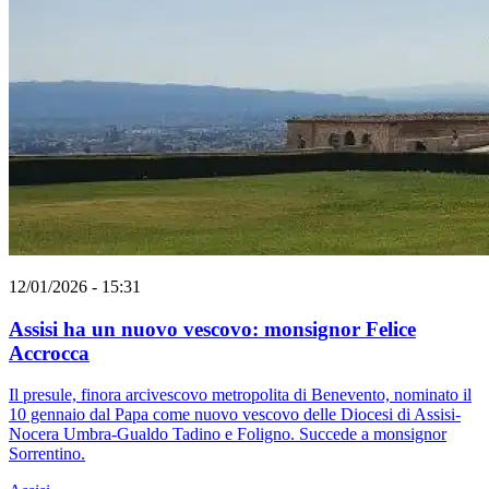
12/01/2026 - 15:31
Assisi ha un nuovo vescovo: monsignor Felice
Accrocca
Il presule, finora arcivescovo metropolita di Benevento, nominato il
10 gennaio dal Papa come nuovo vescovo delle Diocesi di Assisi-
Nocera Umbra-Gualdo Tadino e Foligno. Succede a monsignor
Sorrentino.