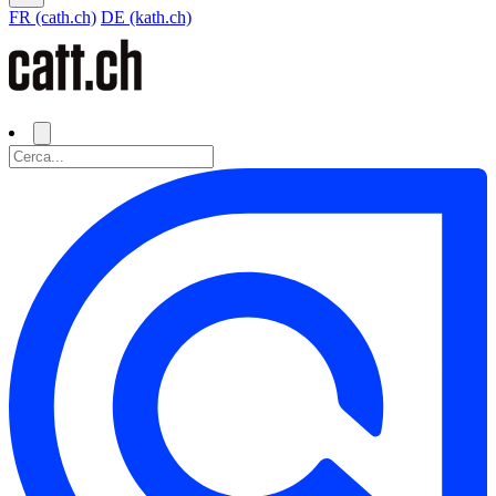
FR (cath.ch)
DE (kath.ch)