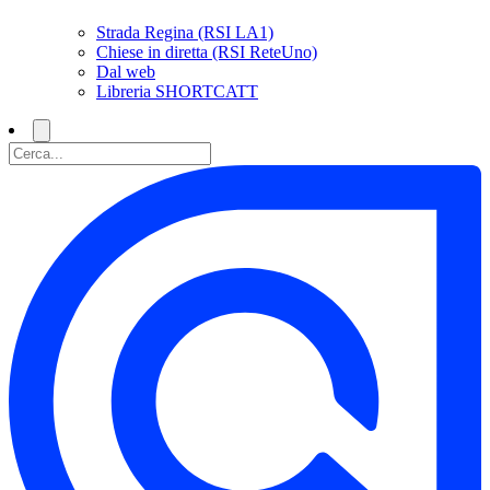
Strada Regina (RSI LA1)
Chiese in diretta (RSI ReteUno)
Dal web
Libreria SHORTCATT