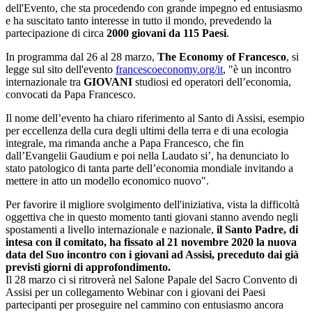
dell'Evento, che sta procedendo con grande impegno ed entusiasmo
e ha suscitato tanto interesse in tutto il mondo, prevedendo la
partecipazione di circa
2000 giovani da 115 Paesi
.
In programma dal 26 al 28 marzo,
The Economy of Francesco
, si
legge sul sito dell'evento
francescoeconomy.org/it
, "è un incontro
internazionale tra
GIOVANI
studiosi ed operatori dell’economia,
convocati da Papa Francesco.
Il nome dell’evento ha chiaro riferimento al Santo di Assisi, esempio
per eccellenza della cura degli ultimi della terra e di una ecologia
integrale, ma rimanda anche a Papa Francesco, che fin
dall’Evangelii Gaudium e poi nella Laudato si’, ha denunciato lo
stato patologico di tanta parte dell’economia mondiale invitando a
mettere in atto un modello economico nuovo".
Per favorire il migliore svolgimento dell'iniziativa, vista la difficoltà
oggettiva che in questo momento tanti giovani stanno avendo negli
spostamenti a livello internazionale e nazionale,
il Santo Padre, di
intesa con il comitato, ha fissato al 21 novembre 2020 la nuova
data del Suo incontro con i giovani ad Assisi, preceduto dai già
previsti giorni di approfondimento.
Il 28 marzo ci si ritroverà nel Salone Papale del Sacro Convento di
Assisi per un collegamento Webinar con i giovani dei Paesi
partecipanti per proseguire nel cammino con entusiasmo ancora