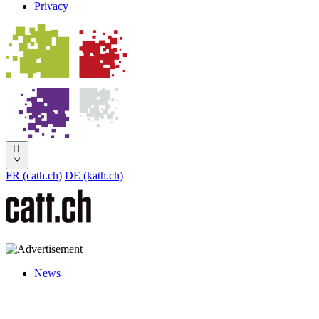
Privacy
IT
FR (cath.ch)
DE (kath.ch)
News