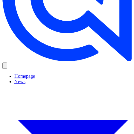
Homepage
News